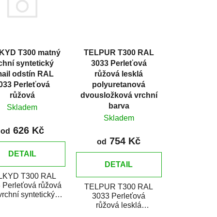
p
r
o
d
KYD T300 matný
TELPUR T300 RAL
u
chní syntetický
3033 Perleťová
k
ail odstín RAL
růžová lesklá
t
033 Perleťová
polyuretanová
ů
růžová
dvousložková vrchní
barva
Skladem
Skladem
626 Kč
od
754 Kč
od
DETAIL
DETAIL
LKYD T300 RAL
 Perleťová růžová
TELPUR T300 RAL
vrchní syntetický
3033 Perleťová
ý email určený pro
růžová lesklá
ení nátěrů kovů i...
polyuretánová