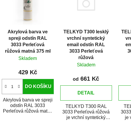
i
s
p
r
TELKYD T300 lesklý
TEL
Akrylová barva ve
o
vrchní syntetický
vr
spreji odstín RAL
d
email odstín RAL
em
3033 Perleťová
u
3033 Perleťová
3
růžová matná 375 ml
k
růžová
Skladem
t
Skladem
429 Kč
ů
661 Kč
od
DO KOŠÍKU
DETAIL
Akrylová barva ve spreji
odstín RAL 3033
TELKYD T300 RAL
TE
Perleťová růžová matná
3033 Perleťová růžová
3033
je vysoce kvalitní email
je vrchní syntetický
je 
na stříkání kovů,...
lesklý email určený pro
matn
zhotovení nátěrů kovů i...
zhotov