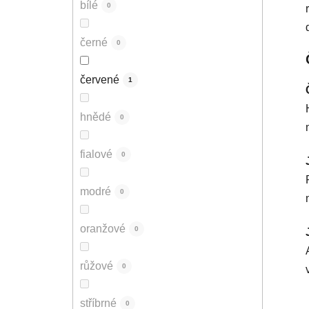
bílé
0
černé
0
červené
1
hnědé
0
fialové
0
modré
0
oranžové
0
růžové
0
stříbrné
0