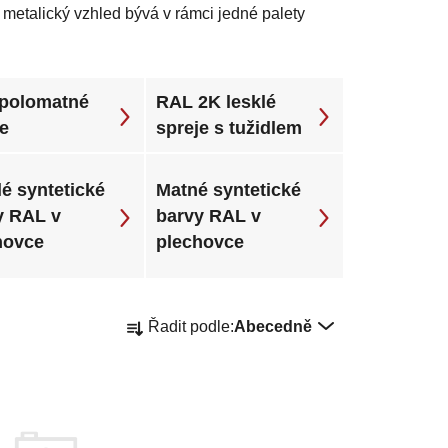
í metalický vzhled bývá v rámci jedné palety
polomatné
RAL 2K lesklé
je
spreje s tužidlem
é syntetické
Matné syntetické
y RAL v
barvy RAL v
hovce
plechovce
Ř
Řadit podle:
Abecedně
a
z
e
n
í