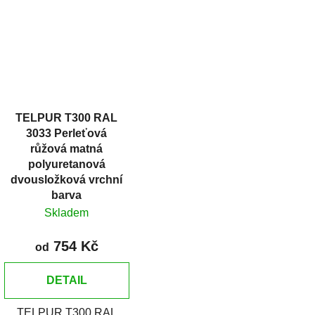
TELPUR T300 RAL
3033 Perleťová
růžová matná
polyuretanová
dvousložková vrchní
barva
Skladem
754 Kč
od
DETAIL
TELPUR T300 RAL