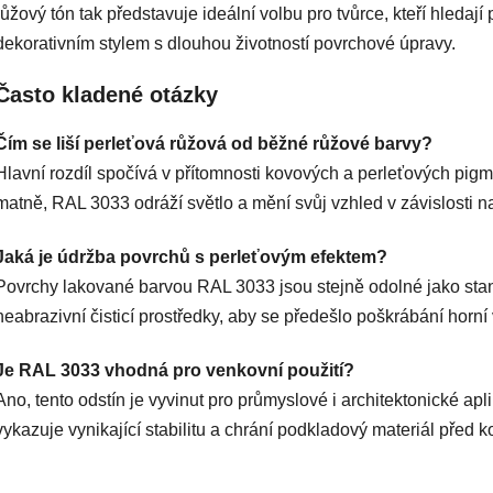
s
růžový tón tak představuje ideální volbu pro tvůrce, kteří hleda
u
dekorativním stylem s dlouhou životností povrchové úpravy.
Často kladené otázky
Čím se liší perleťová růžová od běžné růžové barvy?
Hlavní rozdíl spočívá v přítomnosti kovových a perleťových pig
matně, RAL 3033 odráží světlo a mění svůj vzhled v závislosti n
Jaká je údržba povrchů s perleťovým efektem?
Povrchy lakované barvou RAL 3033 jsou stejně odolné jako stan
neabrazivní čisticí prostředky, aby se předešlo poškrábání horní 
Je RAL 3033 vhodná pro venkovní použití?
Ano, tento odstín je vyvinut pro průmyslové i architektonické apl
vykazuje vynikající stabilitu a chrání podkladový materiál před ko