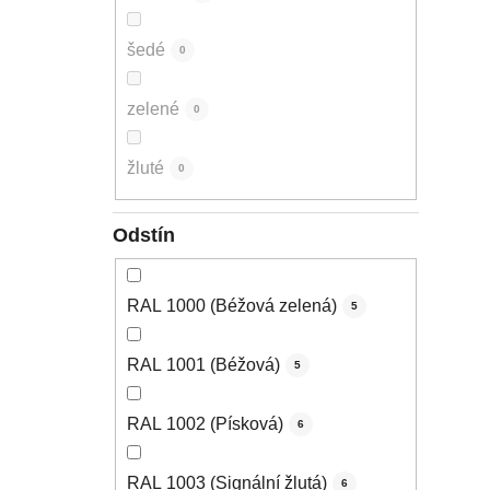
šedé
0
zelené
0
žluté
0
Odstín
RAL 1000 (Béžová zelená)
5
RAL 1001 (Béžová)
5
RAL 1002 (Písková)
6
RAL 1003 (Signální žlutá)
6