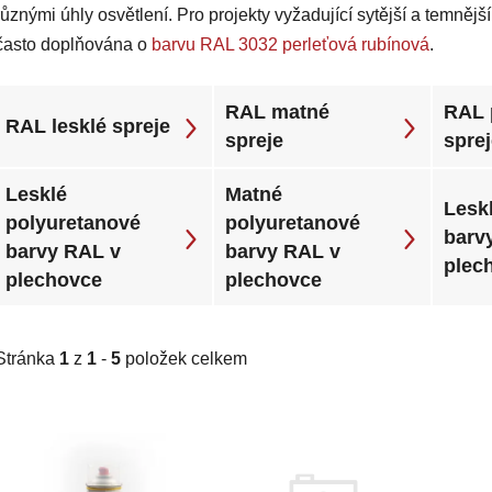
různými úhly osvětlení. Pro projekty vyžadující sytější a temnějš
často doplňována o
barvu RAL 3032 perleťová rubínová
.
RAL matné
RAL 
RAL lesklé spreje
spreje
spre
Lesklé
Matné
Leskl
polyuretanové
polyuretanové
barv
barvy RAL v
barvy RAL v
plec
plechovce
plechovce
Stránka
1
z
1
-
5
položek celkem
V
ý
p