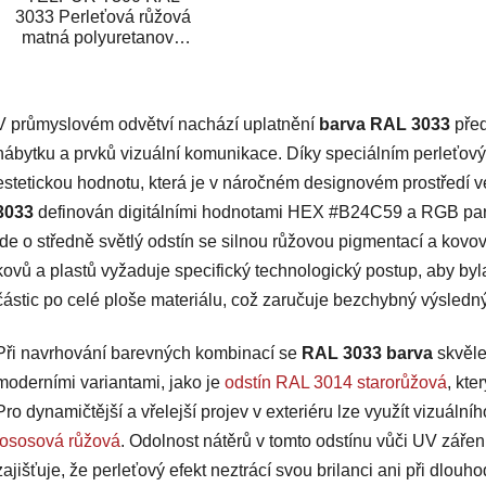
3033 Perleťová růžová
matná polyuretanová
dvousložková vrchní
barva v plechovce je
O
určena...
v
V průmyslovém odvětví nachází uplatnění
barva RAL 3033
před
l
á
nábytku a prvků vizuální komunikace. Díky speciálním perleťo
d
estetickou hodnotu, která je v náročném designovém prostředí 
a
3033
definován digitálními hodnotami HEX #B24C59 a RGB param
c
jde o středně světlý odstín se silnou růžovou pigmentací a kovo
í
kovů a plastů vyžaduje specifický technologický postup, aby byl
p
r
částic po celé ploše materiálu, což zaručuje bezchybný výsledn
v
k
Při navrhování barevných kombinací se
RAL 3033 barva
skvěle
y
moderními variantami, jako je
odstín RAL 3014 starorůžová
, kte
v
Pro dynamičtější a vřelejší projev v exteriéru lze využít vizuálníh
ý
p
lososová růžová
. Odolnost nátěrů v tomto odstínu vůči UV zářen
i
zajišťuje, že perleťový efekt neztrácí svou brilanci ani při dlou