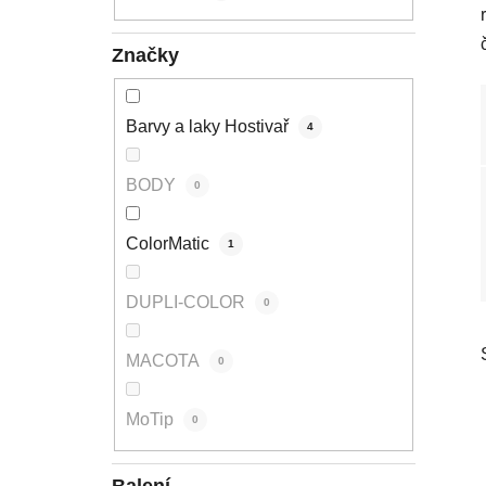
p
a
Značky
n
e
l
Barvy a laky Hostivař
4
BODY
0
ColorMatic
1
DUPLI-COLOR
0
MACOTA
0
MoTip
0
Balení