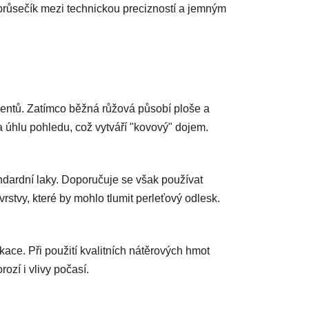
jí průsečík mezi technickou precizností a jemným
mentů. Zatímco běžná růžová působí ploše a
a úhlu pohledu, což vytváří "kovový" dojem.
dardní laky. Doporučuje se však používat
vrstvy, které by mohlo tlumit perleťový odlesk.
ikace. Při použití kvalitních nátěrových hmot
rozí i vlivy počasí.