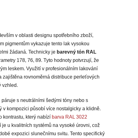
evším v oblasti designu spotřebního zboží,
vým pigmentům vykazuje tento lak vysokou
velmi žádaná. Technicky je
barevný tón RAL
etry 178, 76, 89. Tyto hodnoty potvrzují, že
vým leskem. Využití v profesionálním lakování
a zajištěna rovnoměrná distribuce perleťových
ý vzhled.
 páruje s neutrálními šedými tóny nebo s
rý v kompozici působí více nostalgicky a klidně.
o kontrastu, který nabízí
barva RAL 3022
í je u kvalitních systémů na vysoké úrovni, což
hodobé expozici slunečnímu svitu. Tento specifický