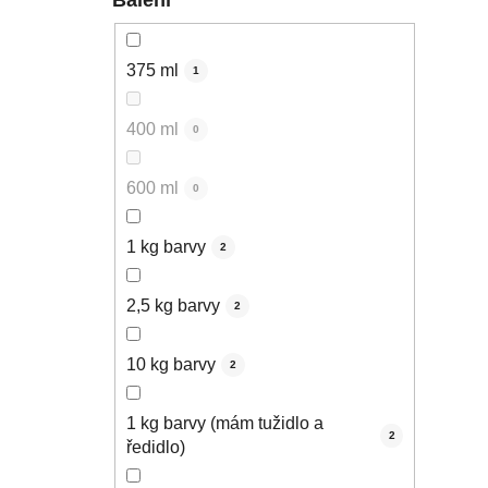
375 ml
1
400 ml
0
600 ml
0
1 kg barvy
2
2,5 kg barvy
2
10 kg barvy
2
1 kg barvy (mám tužidlo a
2
ředidlo)