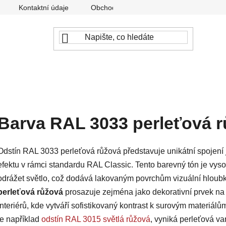
Kontaktní údaje
Obchodní podmínky
Podmínky ochr
Barva RAL 3033 perleťová 
Odstín RAL 3033 perleťová růžová představuje unikátní spojení
efektu v rámci standardu RAL Classic. Tento barevný tón je vys
odrážet světlo, což dodává lakovaným povrchům vizuální hloubku
perleťová růžová
prosazuje zejména jako dekorativní prvek na
interiérů, kde vytváří sofistikovaný kontrast k surovým materiál
je například
odstín RAL 3015 světlá růžová
, vyniká perleťová v