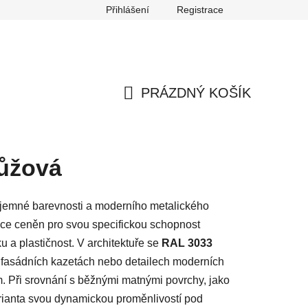
Přihlášení
Registrace
any osobních údajů
Reklamace
Odstoupení od smlouvy
PRÁZDNÝ KOŠÍK
NÁKUPNÍ
KOŠÍK
růžová
 jemné barevnosti a moderního metalického
oce ceněn pro svou specifickou schopnost
 a plastičnost. V architektuře se
RAL 3033
 fasádních kazetách nebo detailech moderních
ům. Při srovnání s běžnými matnými povrchy, jako
arianta svou dynamickou proměnlivostí pod