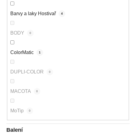
Barvy a laky Hostivař
4
BODY
0
ColorMatic
1
DUPLI-COLOR
0
MACOTA
0
MoTip
0
Balení