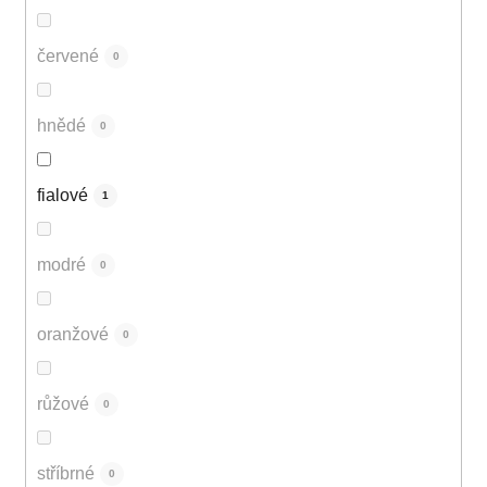
červené
0
hnědé
0
fialové
1
modré
0
oranžové
0
růžové
0
stříbrné
0