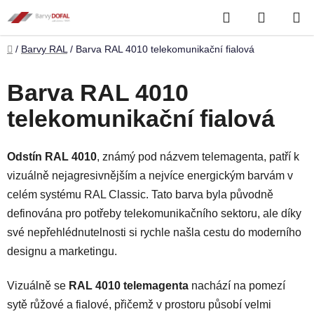
Přejít
Hledat
NÁKUP
na
obsah
KOŠÍK
Domů
/
Barvy RAL
/
Barva RAL 4010 telekomunikační fialová
Barva RAL 4010
telekomunikační fialová
Odstín RAL 4010
, známý pod názvem telemagenta, patří k
vizuálně nejagresivnějším a nejvíce energickým barvám v
celém systému RAL Classic. Tato barva byla původně
definována pro potřeby telekomunikačního sektoru, ale díky
své nepřehlédnutelnosti si rychle našla cestu do moderního
designu a marketingu.
Vizuálně se
RAL 4010 telemagenta
nachází na pomezí
sytě růžové a fialové, přičemž v prostoru působí velmi