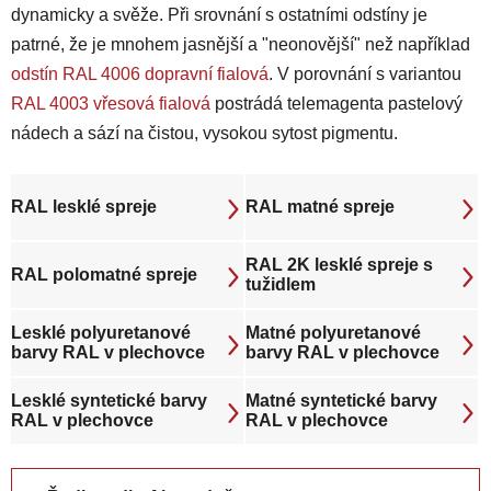
dynamicky a svěže. Při srovnání s ostatními odstíny je
patrné, že je mnohem jasnější a "neonovější" než například
odstín RAL 4006 dopravní fialová
. V porovnání s variantou
RAL 4003 vřesová fialová
postrádá telemagenta pastelový
nádech a sází na čistou, vysokou sytost pigmentu.
RAL lesklé spreje
RAL matné spreje
RAL 2K lesklé spreje s
RAL polomatné spreje
tužidlem
Lesklé polyuretanové
Matné polyuretanové
barvy RAL v plechovce
barvy RAL v plechovce
Lesklé syntetické barvy
Matné syntetické barvy
RAL v plechovce
RAL v plechovce
Ř