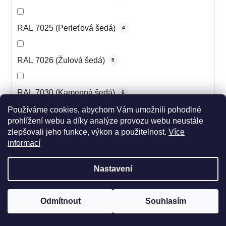
RAL 7025 (Perleťová šedá)
4
RAL 7026 (Žulová šedá)
5
RAL 7030 (Kamenná šedá)
6
Používáme cookies, abychom Vám umožnili pohodlné
prohlížení webu a díky analýze provozu webu neustále
RAL 7031 (Šedomodrá)
6
zlepšovali jeho funkce, výkon a použitelnost.
Více
informací
RAL 7032 (Štěrková šedá)
6
Nastavení
RAL 7033 (Cementová šedá)
5
Odmítnout
Souhlasím
RAL 7034 (Šedožlutá)
5