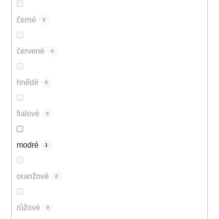
černé
0
červené
0
hnědé
0
fialové
0
modré
1
oranžové
0
růžové
0