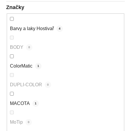
Značky
Barvy a laky Hostivař
4
BODY
0
ColorMatic
1
DUPLI-COLOR
0
MACOTA
1
MoTip
0