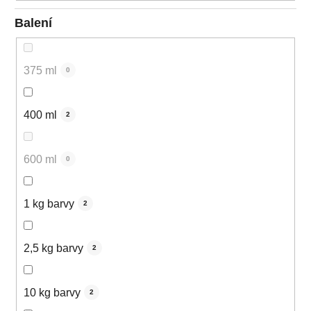
Balení
375 ml
0
400 ml
2
600 ml
0
1 kg barvy
2
2,5 kg barvy
2
10 kg barvy
2