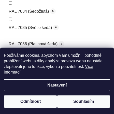
RAL 7034 (Šedožlutá)
5
RAL 7035 (Světle šedá)
6
RAL 7036 (Platinová šedá)
6
Používáme cookies, abychom Vám umožnili pohodlné
RAL 7037 (Prachová šedá)
6
prohlížení webu a díky analýze provozu webu neustále
zlepšovali jeho funkce, výkon a použitelnost.
Více
informací
RAL 7038 (Achátová šedá)
6
Nastavení
RAL 7039 (Křemenná šedá)
6
Odmítnout
Souhlasím
RAL 7040 (Okenní šedá)
6