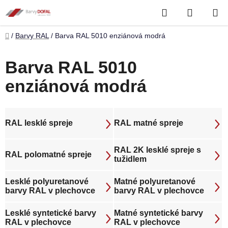
Přejít
Hledat
NÁKUP
na
obsah
KOŠÍK
Domů
/
Barvy RAL
/
Barva RAL 5010 enziánová modrá
Barva RAL 5010
enziánová modrá
RAL lesklé spreje
RAL matné spreje
RAL 2K lesklé spreje s
RAL polomatné spreje
tužidlem
Lesklé polyuretanové
Matné polyuretanové
barvy RAL v plechovce
barvy RAL v plechovce
Lesklé syntetické barvy
Matné syntetické barvy
RAL v plechovce
RAL v plechovce