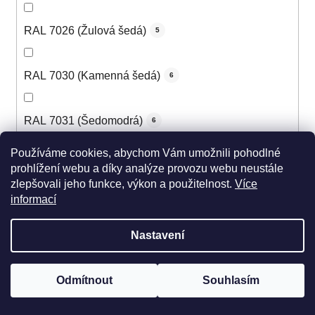
RAL 7026 (Žulová šedá)
5
RAL 7030 (Kamenná šedá)
6
RAL 7031 (Šedomodrá)
6
Používáme cookies, abychom Vám umožnili pohodlné
RAL 7032 (Štěrková šedá)
6
prohlížení webu a díky analýze provozu webu neustále
zlepšovali jeho funkce, výkon a použitelnost.
Více
informací
RAL 7033 (Cementová šedá)
5
Nastavení
RAL 7034 (Šedožlutá)
5
Odmítnout
Souhlasím
RAL 7035 (Světle šedá)
6