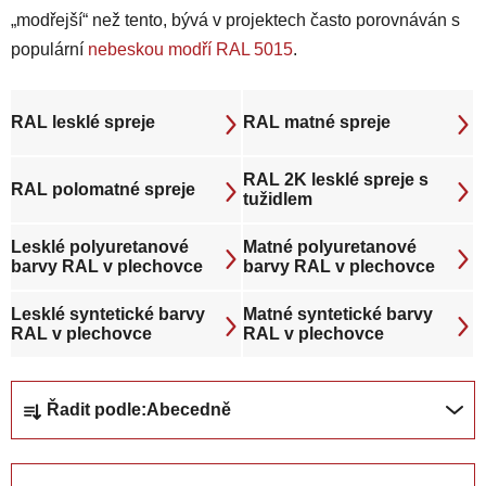
„modřejší“ než tento, bývá v projektech často porovnáván s
populární
nebeskou modří RAL 5015
.
RAL lesklé spreje
RAL matné spreje
RAL 2K lesklé spreje s
RAL polomatné spreje
tužidlem
Lesklé polyuretanové
Matné polyuretanové
barvy RAL v plechovce
barvy RAL v plechovce
Lesklé syntetické barvy
Matné syntetické barvy
RAL v plechovce
RAL v plechovce
Ř
Řadit podle:
Abecedně
a
z
e