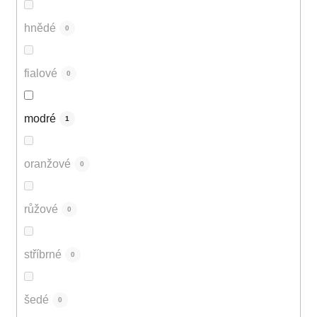
hnědé
0
fialové
0
modré
1
oranžové
0
růžové
0
stříbrné
0
šedé
0