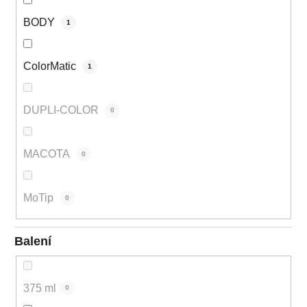
BODY
1
ColorMatic
1
DUPLI-COLOR
0
MACOTA
0
MoTip
0
Balení
375 ml
0