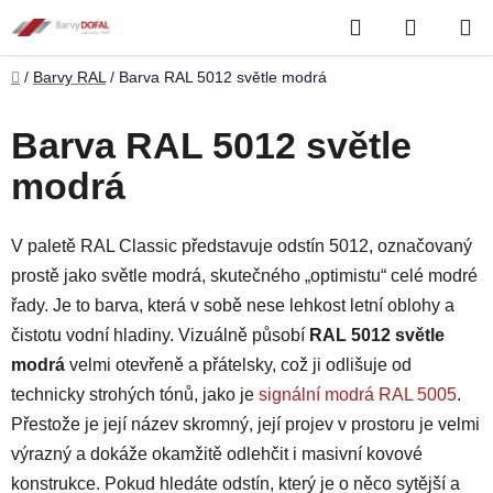
Přejít
Hledat
NÁKUP
na
obsah
KOŠÍK
Domů
/
Barvy RAL
/
Barva RAL 5012 světle modrá
Barva RAL 5012 světle
modrá
V paletě RAL Classic představuje odstín 5012, označovaný
prostě jako světle modrá, skutečného „optimistu“ celé modré
řady. Je to barva, která v sobě nese lehkost letní oblohy a
čistotu vodní hladiny. Vizuálně působí
RAL 5012 světle
modrá
velmi otevřeně a přátelsky, což ji odlišuje od
technicky strohých tónů, jako je
signální modrá RAL 5005
.
Přestože je její název skromný, její projev v prostoru je velmi
výrazný a dokáže okamžitě odlehčit i masivní kovové
konstrukce. Pokud hledáte odstín, který je o něco sytější a