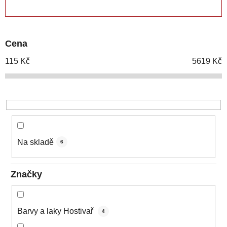
ZAVŘÍT FILTR
n
í
p
Cena
r
o
115
Kč
5619
Kč
d
u
k
t
ů
Na skladě
6
Značky
Barvy a laky Hostivař
4