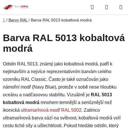
Přejít
Hledat
NÁKUP
na
obsah
KOŠÍK
Domů
/
Barvy RAL
/
Barva RAL 5013 kobaltová modrá
Barva RAL 5013 kobaltová
modrá
Odstín RAL 5013, známý jako kobaltová modrá, patří k
nejtmavším a nejvíce reprezentativním barvám celého
vzorníku RAL Classic. Často je také označován jako
námořní modř (Navy Blue), protože v sobě nese hloubku
oceánu a nadčasovou stabilitu. Vizuálně je
RAL 5013
kobaltová modrá
mnohem temnější a serióznější než
ikonická
ultramarínová modř RAL 5002
. Zatímco
ultramarínová barva sází na svítivost, kobaltová modrá volí
cestu tiché síly a ušlechtilosti. Pokud hledáte odstín, který