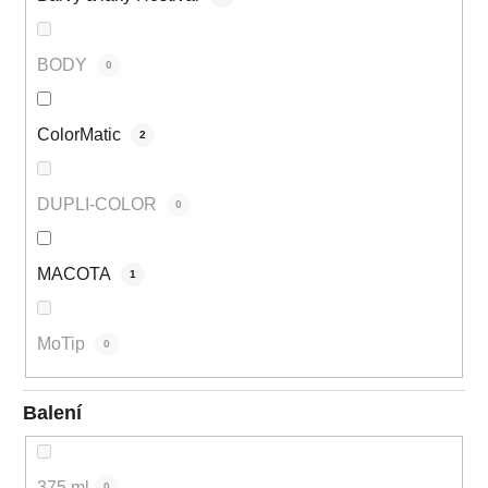
BODY
0
ColorMatic
2
DUPLI-COLOR
0
MACOTA
1
MoTip
0
Balení
375 ml
0