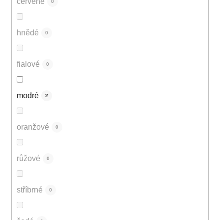
červené
0
hnědé
0
fialové
0
modré
2
oranžové
0
růžové
0
stříbrné
0