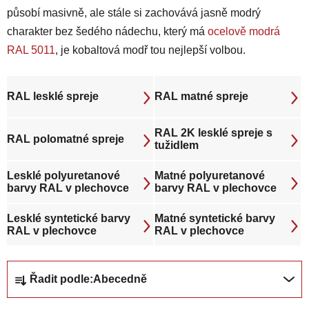
působí masivně, ale stále si zachovává jasně modrý
charakter bez šedého nádechu, který má
ocelově modrá
RAL 5011
, je kobaltová modř tou nejlepší volbou.
RAL lesklé spreje
RAL matné spreje
RAL 2K lesklé spreje s
RAL polomatné spreje
tužidlem
Lesklé polyuretanové
Matné polyuretanové
barvy RAL v plechovce
barvy RAL v plechovce
Lesklé syntetické barvy
Matné syntetické barvy
RAL v plechovce
RAL v plechovce
Ř
Řadit podle:
Abecedně
a
z