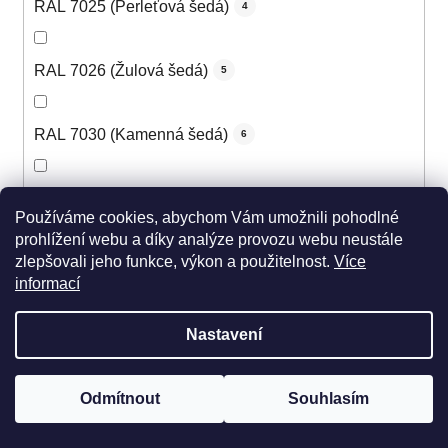
RAL 7025 (Perleťová šedá)
4
RAL 7026 (Žulová šedá)
5
RAL 7030 (Kamenná šedá)
6
RAL 7031 (Šedomodrá)
6
Používáme cookies, abychom Vám umožnili pohodlné
prohlížení webu a díky analýze provozu webu neustále
zlepšovali jeho funkce, výkon a použitelnost.
Více
RAL 7032 (Štěrková šedá)
6
informací
RAL 7033 (Cementová šedá)
5
Nastavení
RAL 7034 (Šedožlutá)
5
Odmítnout
Souhlasím