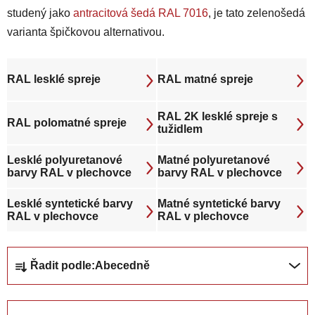
studený jako
antracitová šedá RAL 7016
, je tato zelenošedá
varianta špičkovou alternativou.
RAL lesklé spreje
RAL matné spreje
RAL 2K lesklé spreje s
RAL polomatné spreje
tužidlem
Lesklé polyuretanové
Matné polyuretanové
barvy RAL v plechovce
barvy RAL v plechovce
Lesklé syntetické barvy
Matné syntetické barvy
RAL v plechovce
RAL v plechovce
Ř
Řadit podle:
Abecedně
a
z
e