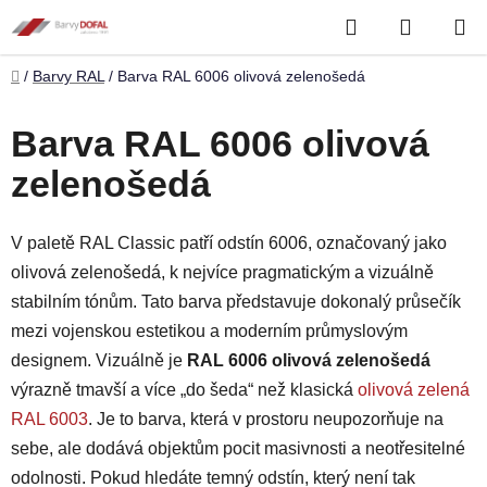
Přejít
Hledat
NÁKUP
na
obsah
KOŠÍK
Domů
/
Barvy RAL
/
Barva RAL 6006 olivová zelenošedá
Barva RAL 6006 olivová
zelenošedá
V paletě RAL Classic patří odstín 6006, označovaný jako
olivová zelenošedá, k nejvíce pragmatickým a vizuálně
stabilním tónům. Tato barva představuje dokonalý průsečík
mezi vojenskou estetikou a moderním průmyslovým
designem. Vizuálně je
RAL 6006 olivová zelenošedá
výrazně tmavší a více „do šeda“ než klasická
olivová zelená
RAL 6003
. Je to barva, která v prostoru neupozorňuje na
sebe, ale dodává objektům pocit masivnosti a neotřesitelné
odolnosti. Pokud hledáte temný odstín, který není tak