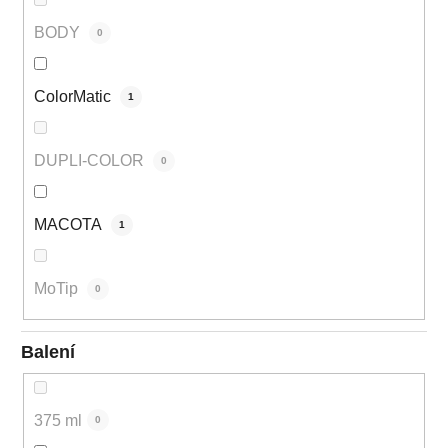
BODY
0
ColorMatic
1
DUPLI-COLOR
0
MACOTA
1
MoTip
0
Balení
375 ml
0