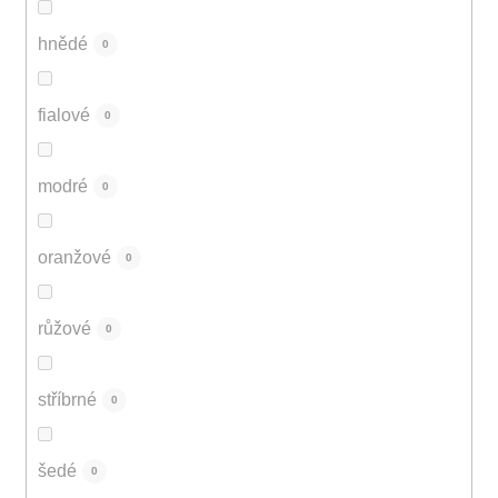
hnědé
0
fialové
0
modré
0
oranžové
0
růžové
0
stříbrné
0
šedé
0