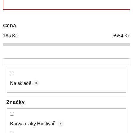
ZAVŘÍT FILTR
n
í
p
Cena
r
o
185
Kč
5584
Kč
d
u
k
t
ů
Na skladě
6
Značky
Barvy a laky Hostivař
4