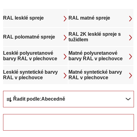
RAL lesklé spreje
RAL matné spreje
RAL 2K lesklé spreje s
RAL polomatné spreje
tužidlem
Lesklé polyuretanové
Matné polyuretanové
barvy RAL v plechovce
barvy RAL v plechovce
Lesklé syntetické barvy
Matné syntetické barvy
RAL v plechovce
RAL v plechovce
Ř
Řadit podle:
Abecedně
a
z
e
ZAVŘÍT FILTR
n
í