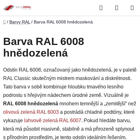
Přejít
Hledat
NÁKUP
na
obsah
KOŠÍK
Domů
/
Barvy RAL
/
Barva RAL 6008 hnědozelená
Barva RAL 6008
hnědozelená
Odstín RAL 6008, označovaný jako hnědozelená, je v paletě
RAL Classic skutečným mistrem maskování a diskrétnosti.
Tato barva v sobě kombinuje hloubku tmavého lesního
podrostu s hřejivým nádechem úrodné země. Vizuálně je
RAL 6008 hnědozelená
mnohem temnější a „zemitější“ než
olivová zelená RAL 6003
a postrádá chladné podtóny, které
vykazuje
lahvově zelená RAL 6007
. Pokud hledáte barvu,
která má působit masivně, stabilně a má přirozeně splynout
s přírodním prostředím, je tento odstín ideálním řešením.