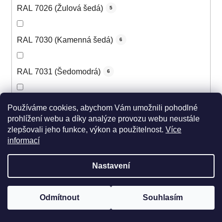
RAL 7026 (Žulová šedá)
5
RAL 7030 (Kamenná šedá)
6
RAL 7031 (Šedomodrá)
6
RAL 7032 (Štěrková šedá)
6
Používáme cookies, abychom Vám umožnili pohodlné
prohlížení webu a díky analýze provozu webu neustále
zlepšovali jeho funkce, výkon a použitelnost.
Více
RAL 7033 (Cementová šedá)
5
informací
Nastavení
RAL 7034 (Šedožlutá)
5
Odmítnout
Souhlasím
RAL 7035 (Světle šedá)
6