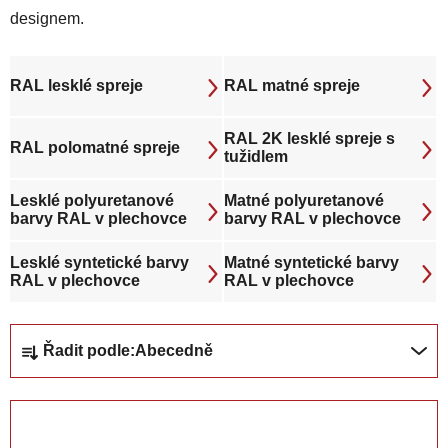
designem.
RAL lesklé spreje
RAL matné spreje
RAL 2K lesklé spreje s
RAL polomatné spreje
tužidlem
Lesklé polyuretanové
Matné polyuretanové
barvy RAL v plechovce
barvy RAL v plechovce
Lesklé syntetické barvy
Matné syntetické barvy
RAL v plechovce
RAL v plechovce
Ř
Řadit podle:
Abecedně
a
z
e
ZAVŘÍT FILTR
n