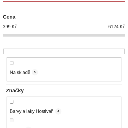
í
p
Cena
r
o
399
Kč
6124
Kč
d
u
k
t
ů
Na skladě
5
Značky
Barvy a laky Hostivař
4