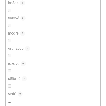
hnědé
0
fialové
0
modré
0
oranžové
0
růžové
0
stříbrné
0
šedé
0