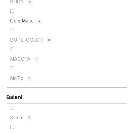
BODY
0
ColorMatic
1
DUPLI-COLOR
0
MACOTA
0
MoTip
0
Balení
375 ml
0