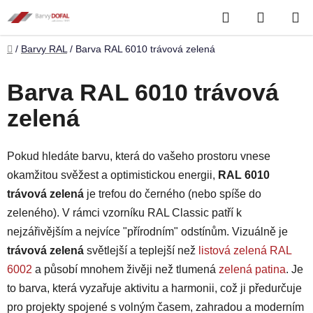
Přejít
Hledat
NÁKUP
na
obsah
KOŠÍK
Domů
/
Barvy RAL
/
Barva RAL 6010 trávová zelená
Barva RAL 6010 trávová
zelená
Pokud hledáte barvu, která do vašeho prostoru vnese
okamžitou svěžest a optimistickou energii,
RAL 6010
trávová zelená
je trefou do černého (nebo spíše do
zeleného). V rámci vzorníku RAL Classic patří k
nejzářivějším a nejvíce "přírodním" odstínům. Vizuálně je
trávová zelená
světlejší a teplejší než
listová zelená RAL
6002
a působí mnohem živěji než tlumená
zelená patina
. Je
to barva, která vyzařuje aktivitu a harmonii, což ji předurčuje
pro projekty spojené s volným časem, zahradou a moderním