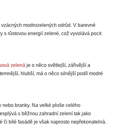
o vzácných modrozelených odrůd. V barevné
vy s růstovou energií zelené, což vyvolává pocit
sová zelená
je o něco světlejší, zářivější a
mnější, hlubší, má o něco silnější podíl modré
my nebo branky. Na velké ploše celého
esplývá s běžnou zahradní zelení tak jako
é či bílé fasádě je však naprosto nepřekonatelná.