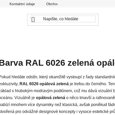
Kontaktní údaje
Obchodní podmínky
Podmínky ochr
Barva RAL 6026 zelená opá
Pokud hledáte odstín, který okamžitě vystoupí z řady standardn
exkluzivity,
RAL 6026 opálová zelená
je trefou do černého. Ten
základ s hlubokým modravým podtónem, což mu dává vizuální 
oceánu. Vizuálně je
opálová zelená
o něco tmavší a rafinovaně
nabízí mnohem více dynamiky než klasická, avšak poněkud fád
stvořená pro odvážné designové koncepty i vysoce estetické pr