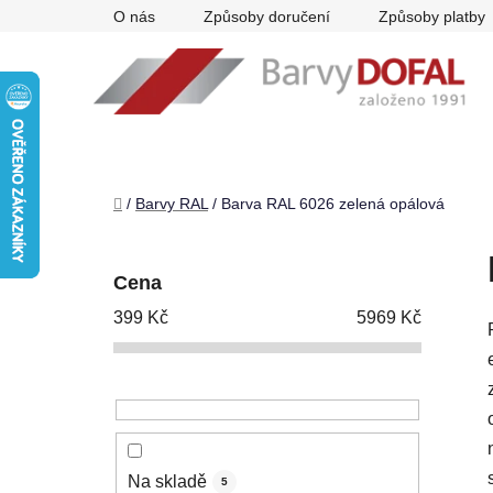
Přejít
O nás
Způsoby doručení
Způsoby platby
na
obsah
Domů
/
Barvy RAL
/
Barva RAL 6026 zelená opálová
P
o
Cena
s
399
Kč
5969
Kč
t
r
a
n
n
í
Na skladě
5