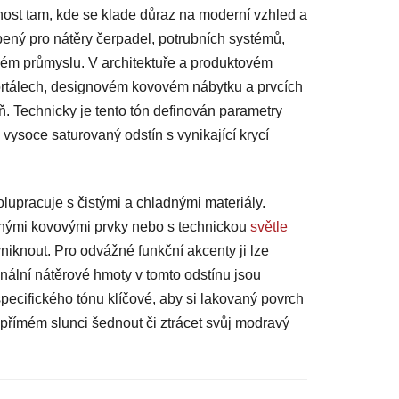
nost tam, kde se klade důraz na moderní vzhled a
bený pro nátěry čerpadel, potrubních systémů,
ém průmyslu. V architektuře a produktovém
rtálech, designovém kovovém nábytku a prvcích
ň. Technicky je tento tón definován parametry
ysoce saturovaný odstín s vynikající krycí
upracuje s čistými a chladnými materiály.
íbrnými kovovými prvky nebo s technickou
světle
niknout. Pro odvážné funkční akcenty ji lze
onální nátěrové hmoty v tomto odstínu jsou
specifického tónu klíčové, aby si lakovaný povrch
přímém slunci šednout či ztrácet svůj modravý