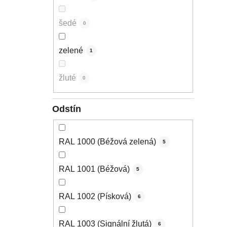
šedé
0
zelené
1
žluté
0
Odstín
RAL 1000 (Béžová zelená)
5
RAL 1001 (Béžová)
5
RAL 1002 (Písková)
6
RAL 1003 (Signální žlutá)
6