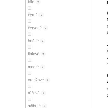
bílé
0
černé
0
červené
0
hnědé
0
fialové
0
modré
0
oranžové
0
růžové
0
stříbrné
0