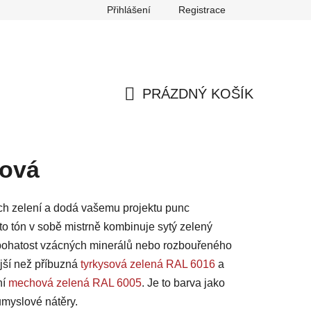
Přihlášení
Registrace
any osobních údajů
Reklamace
Odstoupení od smlouvy
PRÁZDNÝ KOŠÍK
NÁKUPNÍ
KOŠÍK
lová
ích zelení a dodá vašemu projektu punc
to tón v sobě mistrně kombinuje sytý zelený
bohatost vzácných minerálů nebo rozbouřeného
jší než příbuzná
tyrkysová zelená RAL 6016
a
ní
mechová zelená RAL 6005
. Je to barva jako
ůmyslové nátěry.