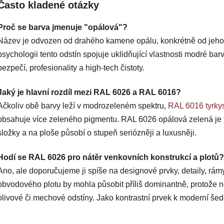
Často kladené otázky
Proč se barva jmenuje "opálová"?
Název je odvozen od drahého kamene opálu, konkrétně od jeh
psychologii tento odstín spojuje uklidňující vlastnosti modré bar
bezpečí, profesionality a high-tech čistoty.
Jaký je hlavní rozdíl mezi RAL 6026 a RAL 6016?
Ačkoliv obě barvy leží v modrozeleném spektru,
RAL 6016 tyrky
obsahuje více zeleného pigmentu. RAL 6026 opálová zelená je te
složky a na ploše působí o stupeň seriózněji a luxusněji.
Hodí se RAL 6026 pro nátěr venkovních konstrukcí a plotů?
Ano, ale doporučujeme ji spíše na designové prvky, detaily, rá
obvodového plotu by mohla působit příliš dominantně, protože n
olivové či mechové odstíny. Jako kontrastní prvek k moderní šed