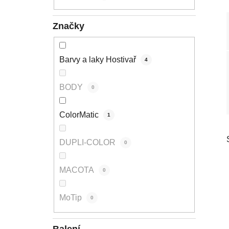
p
a
Značky
n
e
l
Barvy a laky Hostivař
4
BODY
0
ColorMatic
1
DUPLI-COLOR
0
MACOTA
0
MoTip
0
Balení