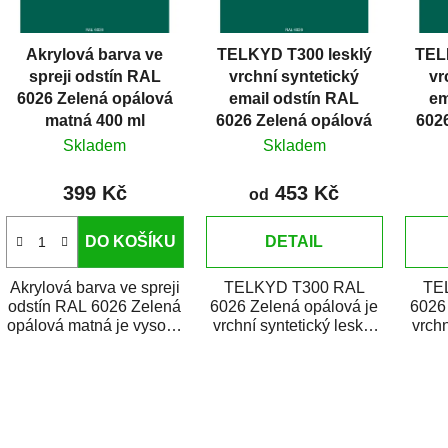
p
r
Akrylová barva ve
TELKYD T300 lesklý
TEL
o
spreji odstín RAL
vrchní syntetický
vr
d
6026 Zelená opálová
email odstín RAL
em
u
matná 400 ml
6026 Zelená opálová
602
k
Skladem
Skladem
t
399 Kč
453 Kč
ů
od
DO KOŠÍKU
DETAIL
Akrylová barva ve spreji
TELKYD T300 RAL
TE
odstín RAL 6026 Zelená
6026 Zelená opálová je
6026 
opálová matná je vysoce
vrchní syntetický lesklý
vrchn
kvalitní email na stříkání
email určený pro
e
kovů,...
zhotovení nátěrů kovů i...
zhotov