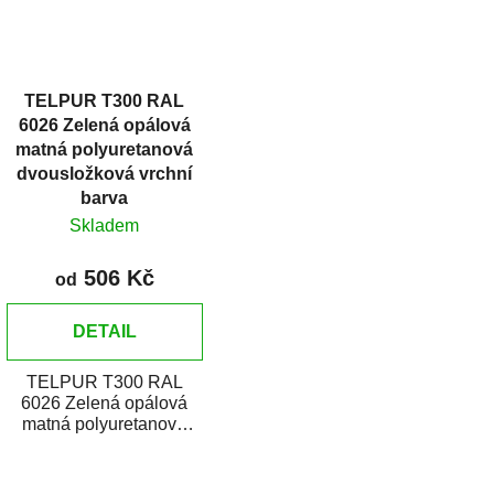
TELPUR T300 RAL
6026 Zelená opálová
matná polyuretanová
dvousložková vrchní
barva
Skladem
506 Kč
od
DETAIL
TELPUR T300 RAL
6026 Zelená opálová
matná polyuretanová
dvousložková vrchní
barva v plechovce je
O
určena pro...