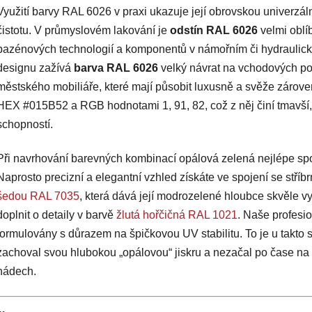
v
Využití barvy RAL 6026 v praxi ukazuje její obrovskou univerzál
l
á
čistotu. V průmyslovém lakování je
odstín RAL 6026
velmi oblí
d
bazénových technologií a komponentů v námořním či hydraulick
a
designu zažívá
barva RAL 6026
velký návrat na vchodových po
c
městského mobiliáře, které mají působit luxusně a svěže zárove
í
HEX #015B52 a RGB hodnotami 1, 91, 82, což z něj činí tmavší, v
p
r
schopností.
v
k
Při navrhování barevných kombinací opálová zelená nejlépe spol
y
Naprosto precizní a elegantní vzhled získáte ve spojení se stř
v
šedou RAL 7035
, která dává její modrozelené hloubce skvěle vy
ý
p
doplnit o detaily v barvě
žlutá hořčičná RAL 1021
. Naše profesi
i
formulovány s důrazem na špičkovou UV stabilitu. To je u takto 
s
zachoval svou hlubokou „opálovou“ jiskru a nezačal po čase na 
u
nádech.