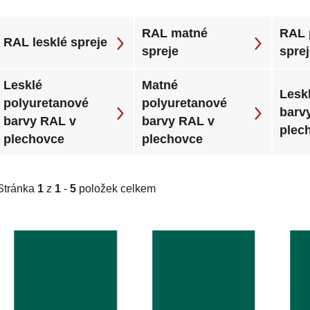
RAL matné
RAL 
RAL lesklé spreje
spreje
spre
Lesklé
Matné
Leskl
polyuretanové
polyuretanové
barv
barvy RAL v
barvy RAL v
plec
plechovce
plechovce
Stránka
1
z
1
-
5
položek celkem
V
ý
p
i
s