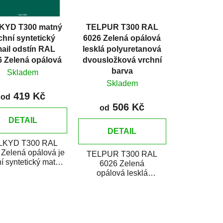
o
d
KYD T300 matný
TELPUR T300 RAL
u
chní syntetický
6026 Zelená opálová
k
ail odstín RAL
lesklá polyuretanová
t
6 Zelená opálová
dvousložková vrchní
ů
barva
Skladem
Skladem
419 Kč
od
506 Kč
od
DETAIL
DETAIL
LKYD T300 RAL
Zelená opálová je
TELPUR T300 RAL
í syntetický matný
6026 Zelená
mail určený pro
opálová lesklá
ení nátěrů kovů i...
polyuretánová
dvojzložková vrchná
farba v plechovke je
určená na...