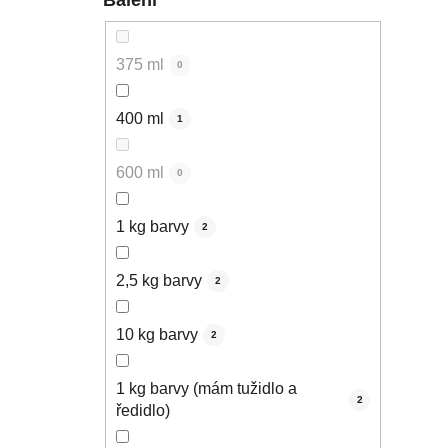
375 ml
0
400 ml
1
600 ml
0
1 kg barvy
2
2,5 kg barvy
2
10 kg barvy
2
1 kg barvy (mám tužidlo a
2
ředidlo)