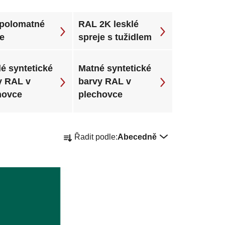
polomatné
RAL 2K lesklé
je
spreje s tužidlem
é syntetické
Matné syntetické
y RAL v
barvy RAL v
hovce
plechovce
Ř
Řadit podle:
Abecedně
a
z
e
n
í
p
r