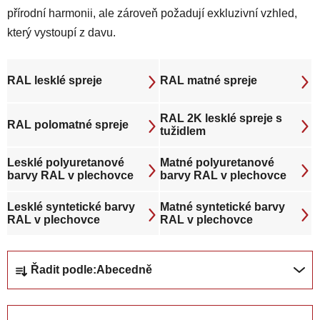
přírodní harmonii, ale zároveň požadují exkluzivní vzhled,
který vystoupí z davu.
RAL lesklé spreje
RAL matné spreje
RAL 2K lesklé spreje s
RAL polomatné spreje
tužidlem
Lesklé polyuretanové
Matné polyuretanové
barvy RAL v plechovce
barvy RAL v plechovce
Lesklé syntetické barvy
Matné syntetické barvy
RAL v plechovce
RAL v plechovce
Ř
Řadit podle:
Abecedně
a
z
e