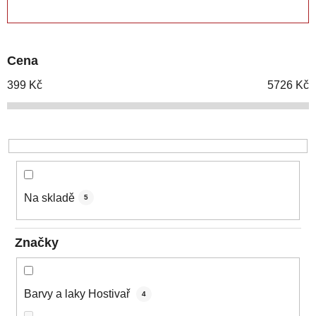
ZAVŘÍT FILTR
n
í
p
Cena
r
o
399
Kč
5726
Kč
d
u
k
t
ů
Na skladě
5
Značky
Barvy a laky Hostivař
4