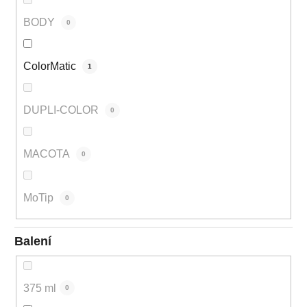
BODY
0
ColorMatic
1
DUPLI-COLOR
0
MACOTA
0
MoTip
0
Balení
375 ml
0