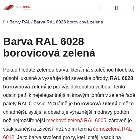
Přejít
Hledat
NÁKUP
na
obsah
KOŠÍK
Domů
/
Barvy RAL
/
Barva RAL 6028 borovicová zelená
Barva RAL 6028
borovicová zelená
Pokud hledáte zelenou barvu, která má skutečnou hloubku,
působí luxusně a vyzařuje klid severské přírody,
RAL 6028
borovicová zelená
je pro vás dokonalou volbou. Tento
odstín patří k nejelegantnějším tmavým tónům v zelené řadě
palety RAL Classic. Vizuálně je
borovicová zelená
o něco
chladnější, sytější a obsahuje výraznější modravý podtón
než nejrozšířenější
mechová zelená RAL 6005
, zároveň je
však jasnější a „živější“ než velmi temná
černozelená RAL
6012
. Je to barva stvořená pro ty, kteří chtějí vsadit na