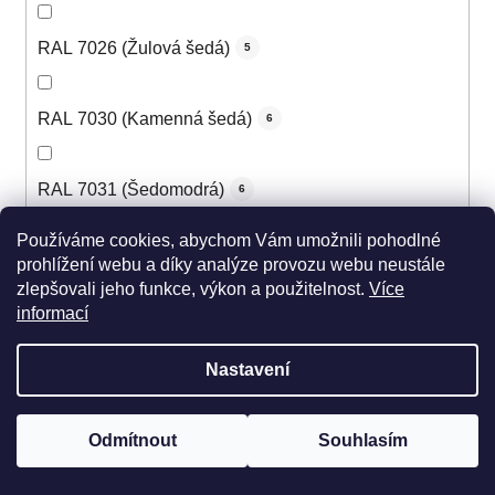
RAL 7026 (Žulová šedá)
5
RAL 7030 (Kamenná šedá)
6
RAL 7031 (Šedomodrá)
6
Používáme cookies, abychom Vám umožnili pohodlné
RAL 7032 (Štěrková šedá)
6
prohlížení webu a díky analýze provozu webu neustále
zlepšovali jeho funkce, výkon a použitelnost.
Více
informací
RAL 7033 (Cementová šedá)
5
Nastavení
RAL 7034 (Šedožlutá)
5
Odmítnout
Souhlasím
RAL 7035 (Světle šedá)
6