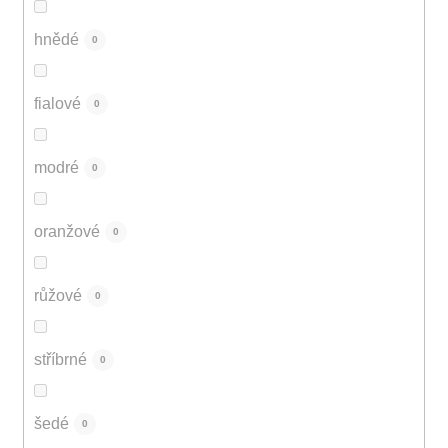
hnědé
0
fialové
0
modré
0
oranžové
0
růžové
0
stříbrné
0
šedé
0