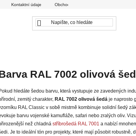
Kontaktní údaje
Obchodní podmínky
Podmínky ochr
Barva RAL 7002 olivová še
Pokud hledáte šedou barvu, která vystupuje ze zavedených indus
přírodní, zemitý charakter,
RAL 7002 olivová šedá
je naprosto g
vzorníku RAL Classic v sobě mistrně kombinuje solidní šedý zá
evokuje barvu vojenské kamufláže, safari nebo zralých oliv. Viz
přirozenější než chladná
stříbrošedá RAL 7001
a nabízí mnohem 
šedi. Je to ideální tón pro projekty, které mají působit robustně