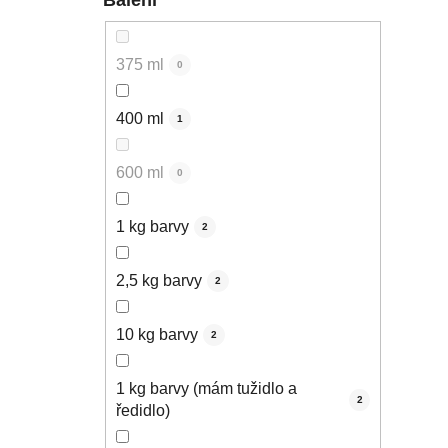
375 ml
0
400 ml
1
600 ml
0
1 kg barvy
2
2,5 kg barvy
2
10 kg barvy
2
1 kg barvy (mám tužidlo a
2
ředidlo)