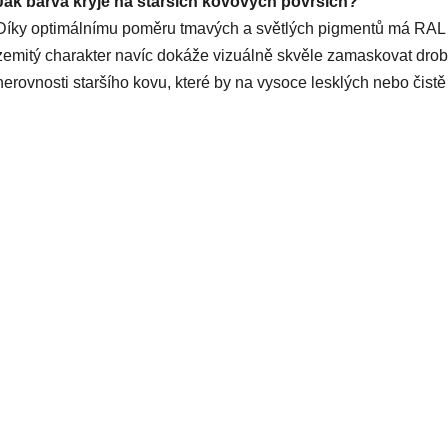
Jak barva kryje na starších kovových površích?
Díky optimálnímu poměru tmavých a světlých pigmentů má RAL 70
zemitý charakter navíc dokáže vizuálně skvěle zamaskovat dro
nerovnosti staršího kovu, které by na vysoce lesklých nebo čistě