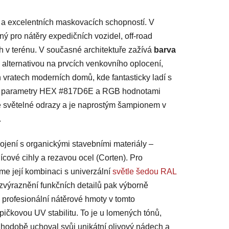
ti a excelentních maskovacích schopností. V
ný pro nátěry expedičních vozidel, off-road
h v terénu. V současné architektuře zažívá
barva
lternativou na prvcích venkovního oplocení,
vratech moderních domů, kde fantasticky ladí s
ván parametry HEX #817D6E a RGB hodnotami
ré světelné odrazy a je naprostým šampionem v
.
ojení s organickými stavebními materiály –
cové cihly a rezavou ocel (Corten). Pro
e její kombinaci s univerzální
světle šedou RAL
 zvýraznění funkčních detailů pak výborně
 profesionální nátěrové hmoty v tomto
ičkovou UV stabilitu. To je u lomených tónů,
ouhodobě uchoval svůj unikátní olivový nádech a