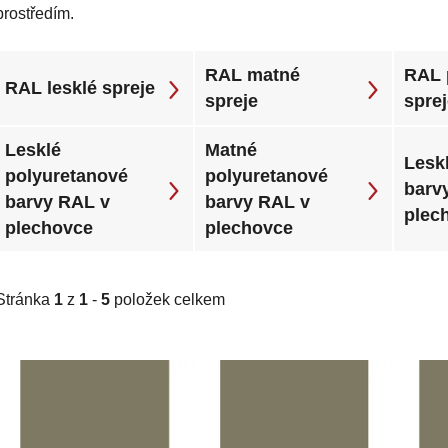
prostředím.
RAL matné
RAL 
RAL lesklé spreje
spreje
spre
Lesklé
Matné
Leskl
polyuretanové
polyuretanové
barv
barvy RAL v
barvy RAL v
plec
plechovce
plechovce
Stránka
1
z
1
-
5
položek celkem
V
ý
p
i