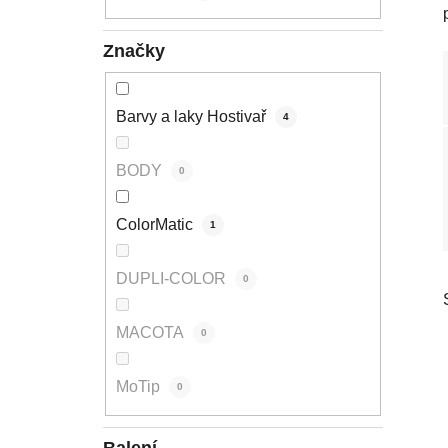
p
a
Značky
n
e
l
Barvy a laky Hostivař
4
BODY
0
ColorMatic
1
DUPLI-COLOR
0
MACOTA
0
MoTip
0
Balení