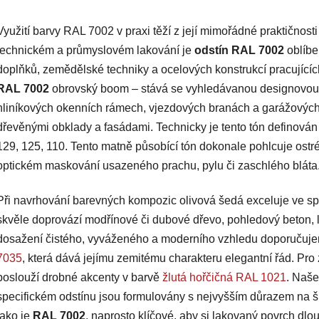
barva v plechovce je
O
určena pro...
v
Využití barvy RAL 7002 v praxi těží z její mimořádné praktičnos
l
á
technickém a průmyslovém lakování je
odstín RAL 7002
oblíbe
d
doplňků, zemědělské techniky a ocelových konstrukcí pracujícíc
a
RAL 7002
obrovský boom – stává se vyhledávanou designovou a
c
hliníkových okenních rámech, vjezdových branách a garážových 
í
dřevěnými obklady a fasádami. Technicky je tento tón defino
p
r
129, 125, 110. Tento matně působící tón dokonale pohlcuje ost
v
optickém maskování usazeného prachu, pylu či zaschlého bláta
k
y
Při navrhování barevných kompozic olivová šedá exceluje ve sp
v
skvěle doprovází modřínové či dubové dřevo, pohledový beton, lí
ý
p
dosažení čistého, vyváženého a moderního vzhledu doporučujem
i
7035
, která dává jejímu zemitému charakteru elegantní řád. Pro
s
poslouží drobné akcenty v barvě
žlutá hořčičná RAL 1021
. Naše
u
specifickém odstínu jsou formulovány s nejvyšším důrazem na šp
jako je
RAL 7002
, naprosto klíčové, aby si lakovaný povrch dl