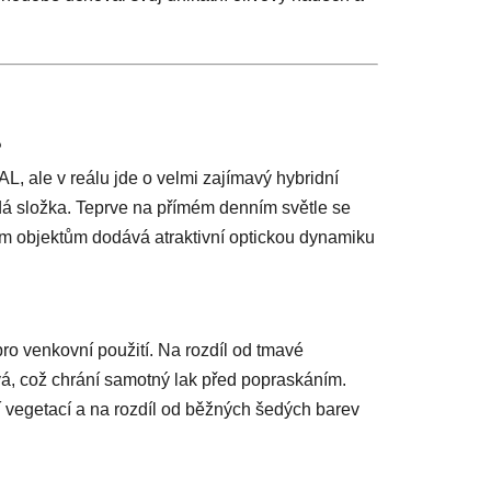
?
L, ale v reálu jde o velmi zajímavý hybridní
šedá složka. Teprve na přímém denním světle se
ným objektům dodává atraktivní optickou dynamiku
pro venkovní použití. Na rozdíl od tmavé
vá, což chrání samotný lak před popraskáním.
 vegetací a na rozdíl od běžných šedých barev