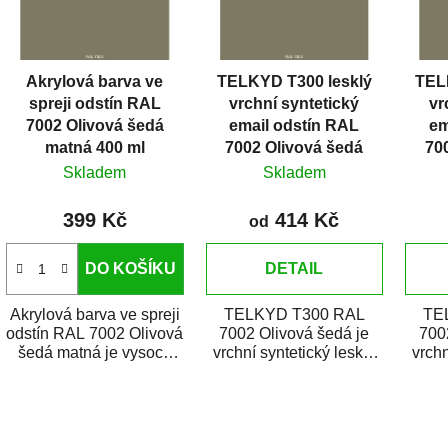
s
p
r
Akrylová barva ve
TELKYD T300 lesklý
TEL
o
spreji odstín RAL
vrchní syntetický
vr
d
7002 Olivová šedá
email odstín RAL
em
u
matná 400 ml
7002 Olivová šedá
70
k
Skladem
Skladem
t
399 Kč
414 Kč
ů
od
DO KOŠÍKU
DETAIL
Akrylová barva ve spreji
TELKYD T300 RAL
TE
odstín RAL 7002 Olivová
7002 Olivová šedá je
700
šedá matná je vysoce
vrchní syntetický lesklý
vrchn
kvalitní email na stříkání
email určený pro
e
kovů,...
zhotovení nátěrů kovů i...
zhoto