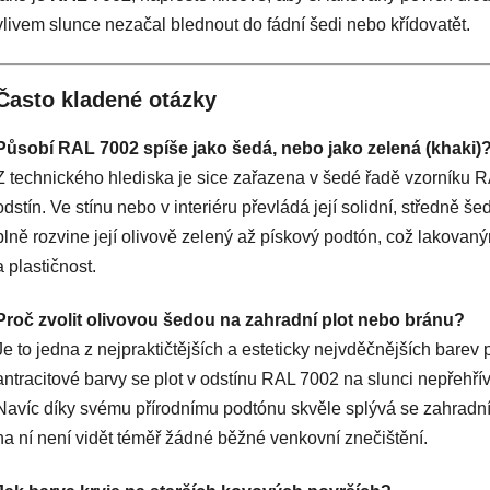
vlivem slunce nezačal blednout do fádní šedi nebo křídovatět.
Často kladené otázky
Působí RAL 7002 spíše jako šedá, nebo jako zelená (khaki)
Z technického hlediska je sice zařazena v šedé řadě vzorníku RA
odstín. Ve stínu nebo v interiéru převládá její solidní, středně 
plně rozvine její olivově zelený až pískový podtón, což lakova
a plastičnost.
Proč zvolit olivovou šedou na zahradní plot nebo bránu?
Je to jedna z nejpraktičtějších a esteticky nejvděčnějších barev 
antracitové barvy se plot v odstínu RAL 7002 na slunci nepřehří
Navíc díky svému přírodnímu podtónu skvěle splývá se zahradní
na ní není vidět téměř žádné běžné venkovní znečištění.