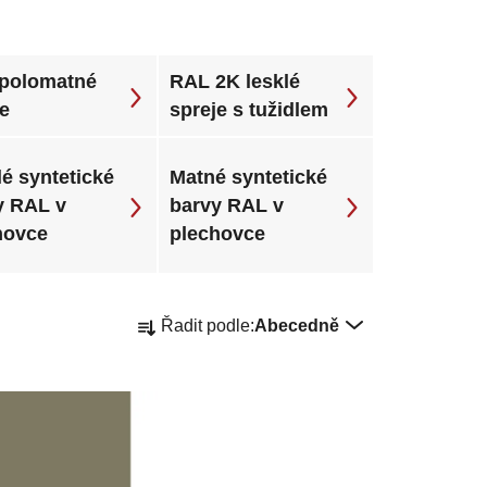
polomatné
RAL 2K lesklé
je
spreje s tužidlem
é syntetické
Matné syntetické
y RAL v
barvy RAL v
hovce
plechovce
Ř
Řadit podle:
Abecedně
a
z
e
n
í
p