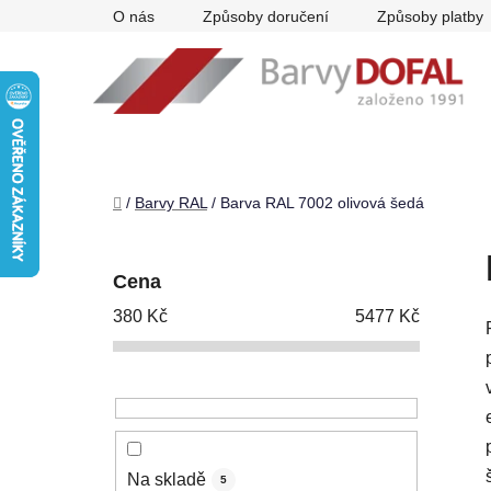
Přejít
O nás
Způsoby doručení
Způsoby platby
na
obsah
Domů
/
Barvy RAL
/
Barva RAL 7002 olivová šedá
P
o
Cena
s
380
Kč
5477
Kč
t
r
a
n
n
í
Na skladě
5