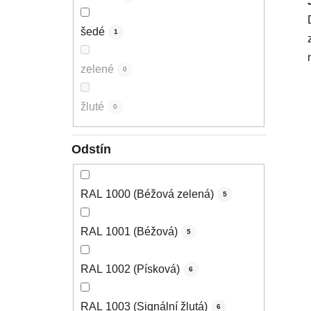
šedé
1
zelené
0
žluté
0
Odstín
RAL 1000 (Béžová zelená)
5
RAL 1001 (Béžová)
5
RAL 1002 (Písková)
6
RAL 1003 (Signální žlutá)
6