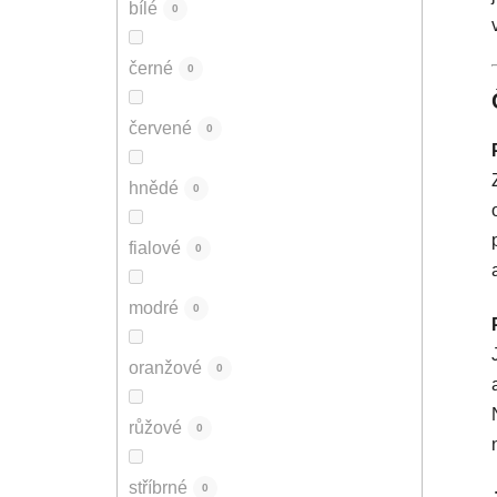
bílé
0
černé
0
červené
0
hnědé
0
fialové
0
modré
0
oranžové
0
růžové
0
stříbrné
0