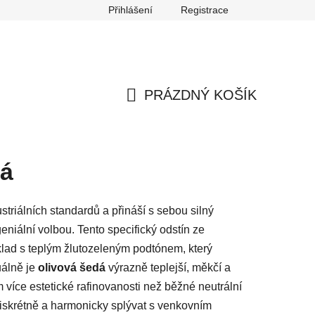
Přihlášení
Registrace
any osobních údajů
Reklamace
Odstoupení od smlouvy
PRÁZDNÝ KOŠÍK
NÁKUPNÍ
KOŠÍK
dá
triálních standardů a přináší s sebou silný
eniální volbou. Tento specifický odstín ze
klad s teplým žlutozeleným podtónem, který
uálně je
olivová šedá
výrazně teplejší, měkčí a
více estetické rafinovanosti než běžné neutrální
, diskrétně a harmonicky splývat s venkovním