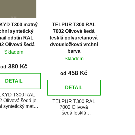
r
o
d
KYD T300 matný
TELPUR T300 RAL
u
chní syntetický
7002 Olivová šedá
k
ail odstín RAL
lesklá polyuretanová
t
02 Olivová šedá
dvousložková vrchní
ů
barva
Skladem
Skladem
380 Kč
od
458 Kč
od
DETAIL
DETAIL
LKYD T300 RAL
2 Olivová šedá je
TELPUR T300 RAL
í syntetický matný
7002 Olivová
mail určený pro
šedá lesklá
vení nátěrů kovů i
polyuretánová
dřeva...
dvojzložková vrchná
farba v plechovke je