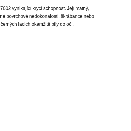
02 vynikající krycí schopnost. Její matný,
bné povrchové nedokonalosti, škrábance nebo
 černých lacích okamžitě bily do očí.