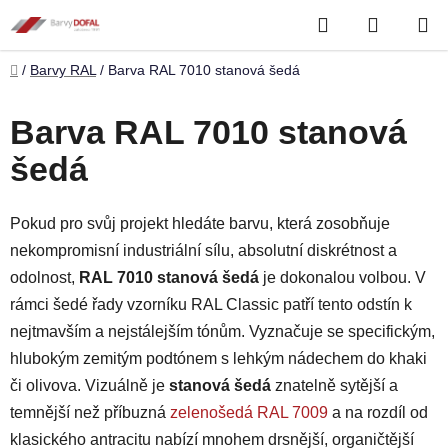
Přejít
Hledat
NÁKUP
na
obsah
KOŠÍK
Domů
/
Barvy RAL
/
Barva RAL 7010 stanová šedá
Barva RAL 7010 stanová
šedá
Pokud pro svůj projekt hledáte barvu, která zosobňuje
nekompromisní industriální sílu, absolutní diskrétnost a
odolnost,
RAL 7010 stanová šedá
je dokonalou volbou. V
rámci šedé řady vzorníku RAL Classic patří tento odstín k
nejtmavším a nejstálejším tónům. Vyznačuje se specifickým,
hlubokým zemitým podtónem s lehkým nádechem do khaki
či olivova. Vizuálně je
stanová šedá
znatelně sytější a
temnější než příbuzná
zelenošedá RAL 7009
a na rozdíl od
klasického antracitu nabízí mnohem drsnější, organičtější