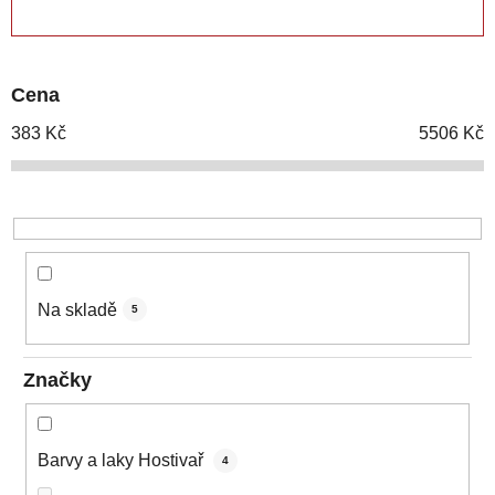
ZAVŘÍT FILTR
n
í
p
Cena
r
o
383
Kč
5506
Kč
d
u
k
t
ů
Na skladě
5
Značky
Barvy a laky Hostivař
4