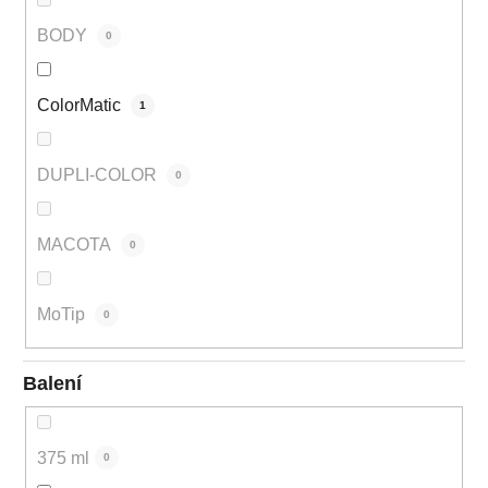
BODY
0
ColorMatic
1
DUPLI-COLOR
0
MACOTA
0
MoTip
0
Balení
375 ml
0