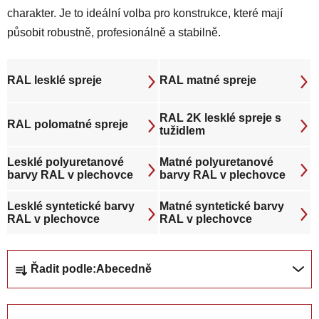
charakter. Je to ideální volba pro konstrukce, které mají
působit robustně, profesionálně a stabilně.
RAL lesklé spreje
RAL matné spreje
RAL 2K lesklé spreje s
RAL polomatné spreje
tužidlem
Lesklé polyuretanové
Matné polyuretanové
barvy RAL v plechovce
barvy RAL v plechovce
Lesklé syntetické barvy
Matné syntetické barvy
RAL v plechovce
RAL v plechovce
Ř
Řadit podle:
Abecedně
a
z
e