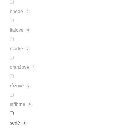
hnědé
0
fialové
0
modré
0
oranžové
0
růžové
0
stříbrné
0
šedé
1