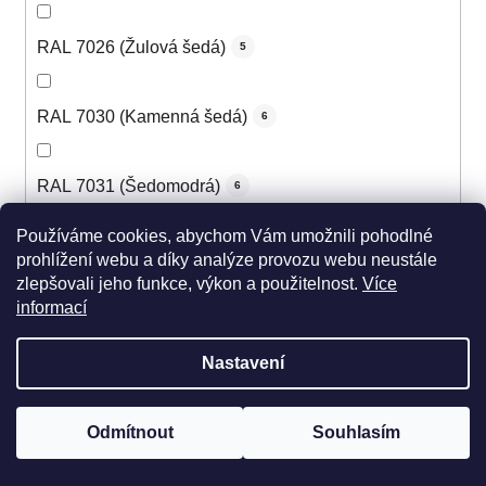
RAL 7026 (Žulová šedá)
5
RAL 7030 (Kamenná šedá)
6
RAL 7031 (Šedomodrá)
6
Používáme cookies, abychom Vám umožnili pohodlné
RAL 7032 (Štěrková šedá)
6
prohlížení webu a díky analýze provozu webu neustále
zlepšovali jeho funkce, výkon a použitelnost.
Více
informací
RAL 7033 (Cementová šedá)
5
Nastavení
RAL 7034 (Šedožlutá)
5
Odmítnout
Souhlasím
RAL 7035 (Světle šedá)
6