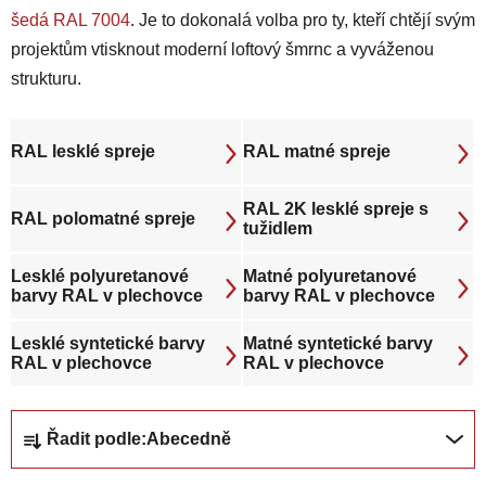
šedá RAL 7004
. Je to dokonalá volba pro ty, kteří chtějí svým
projektům vtisknout moderní loftový šmrnc a vyváženou
strukturu.
RAL lesklé spreje
RAL matné spreje
RAL 2K lesklé spreje s
RAL polomatné spreje
tužidlem
Lesklé polyuretanové
Matné polyuretanové
barvy RAL v plechovce
barvy RAL v plechovce
Lesklé syntetické barvy
Matné syntetické barvy
RAL v plechovce
RAL v plechovce
Ř
Řadit podle:
Abecedně
a
z