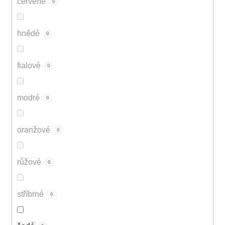
červené
0
hnědé
0
fialové
0
modré
0
oranžové
0
růžové
0
stříbrné
0