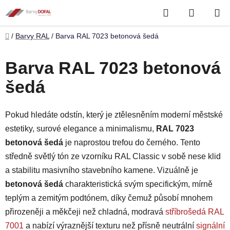
Přejít
Hledat
NÁKUP
na
obsah
KOŠÍK
Domů
/
Barvy RAL
/
Barva RAL 7023 betonová šedá
Barva RAL 7023 betonová
šedá
Pokud hledáte odstín, který je ztělesněním moderní městské
estetiky, surové elegance a minimalismu,
RAL 7023
betonová šedá
je naprostou trefou do černého. Tento
středně světlý tón ze vzorníku RAL Classic v sobě nese klid
a stabilitu masivního stavebního kamene. Vizuálně je
betonová šedá
charakteristická svým specifickým, mírně
teplým a zemitým podtónem, díky čemuž působí mnohem
přirozeněji a měkčeji než chladná, modravá
stříbrošedá RAL
7001
a nabízí výraznější texturu než přísně neutrální
signální