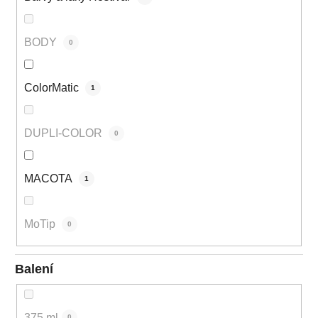
BODY
0
ColorMatic
1
DUPLI-COLOR
0
MACOTA
1
MoTip
0
Balení
375 ml
0