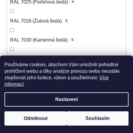
RAL 7025 (Perleťová šedá)
4
RAL 7026 (Žulová šedá)
5
RAL 7030 (Kamenná šedá)
6
RAL 7031 (Šedomodrá)
6
Používáme cookies, abychom Vám umožnili pohodlné
prohlížení webu a díky analýze provozu webu neustále
zlepšovali jeho funkce, výkon a použitelnost.
Více
RAL 7032 (Štěrková šedá)
6
informací
RAL 7033 (Cementová šedá)
5
Nastavení
RAL 7034 (Šedožlutá)
5
Odmítnout
Souhlasím