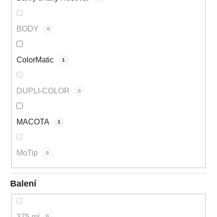
BODY
0
ColorMatic
1
DUPLI-COLOR
0
MACOTA
1
MoTip
0
Balení
375 ml
0