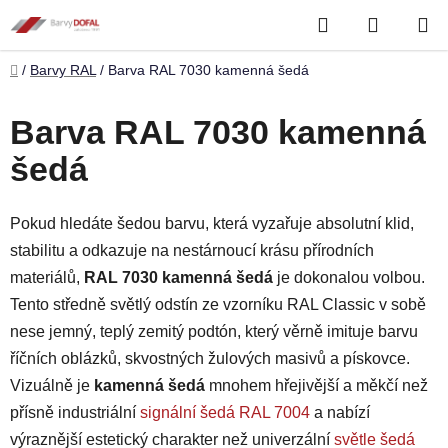
Přejít
Hledat
NÁKUP
na
obsah
KOŠÍK
Domů
/
Barvy RAL
/
Barva RAL 7030 kamenná šedá
Barva RAL 7030 kamenná
šedá
Pokud hledáte šedou barvu, která vyzařuje absolutní klid,
stabilitu a odkazuje na nestárnoucí krásu přírodních
materiálů,
RAL 7030 kamenná šedá
je dokonalou volbou.
Tento středně světlý odstín ze vzorníku RAL Classic v sobě
nese jemný, teplý zemitý podtón, který věrně imituje barvu
říčních oblázků, skvostných žulových masivů a pískovce.
Vizuálně je
kamenná šedá
mnohem hřejivější a měkčí než
přísně industriální
signální šedá RAL 7004
a nabízí
výraznější estetický charakter než univerzální
světle šedá