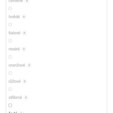
červené
0
hnědé
0
fialové
0
modré
0
oranžové
0
růžové
0
stříbrné
0