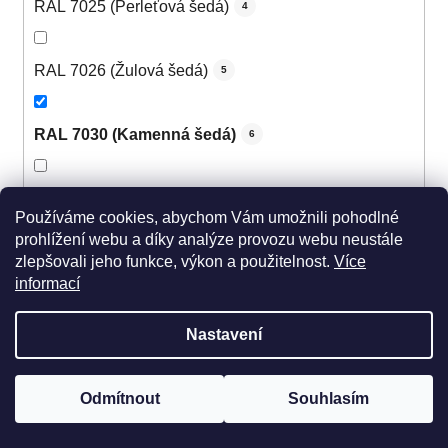
RAL 7025 (Perleťová šedá)
4
RAL 7026 (Žulová šedá)
5
RAL 7030 (Kamenná šedá)
6
RAL 7031 (Šedomodrá)
6
Používáme cookies, abychom Vám umožnili pohodlné
prohlížení webu a díky analýze provozu webu neustále
zlepšovali jeho funkce, výkon a použitelnost.
Více
RAL 7032 (Štěrková šedá)
6
informací
RAL 7033 (Cementová šedá)
5
Nastavení
RAL 7034 (Šedožlutá)
5
Odmítnout
Souhlasím