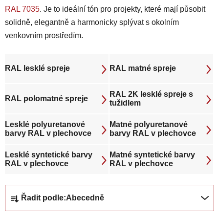
RAL 7035
. Je to ideální tón pro projekty, které mají působit
solidně, elegantně a harmonicky splývat s okolním
venkovním prostředím.
RAL lesklé spreje
RAL matné spreje
RAL 2K lesklé spreje s
RAL polomatné spreje
tužidlem
Lesklé polyuretanové
Matné polyuretanové
barvy RAL v plechovce
barvy RAL v plechovce
Lesklé syntetické barvy
Matné syntetické barvy
RAL v plechovce
RAL v plechovce
Ř
Řadit podle:
Abecedně
a
z