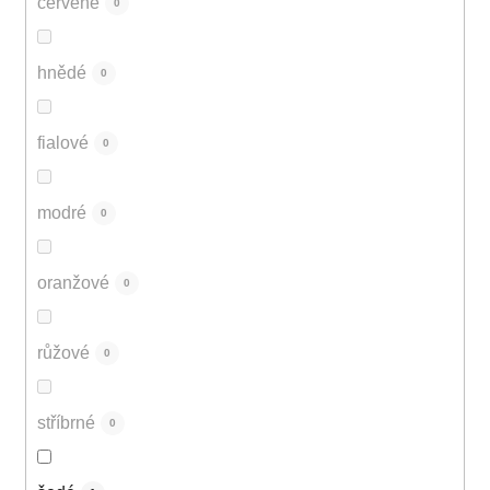
červené
0
hnědé
0
fialové
0
modré
0
oranžové
0
růžové
0
stříbrné
0