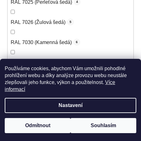
RAL 7025 (Perleťová šedá)
4
RAL 7026 (Žulová šedá)
5
RAL 7030 (Kamenná šedá)
6
RAL 7031 (Šedomodrá)
6
Používáme cookies, abychom Vám umožnili pohodlné
prohlížení webu a díky analýze provozu webu neustále
zlepšovali jeho funkce, výkon a použitelnost.
Více
RAL 7032 (Štěrková šedá)
6
informací
RAL 7033 (Cementová šedá)
5
Nastavení
RAL 7034 (Šedožlutá)
5
Odmítnout
Souhlasím