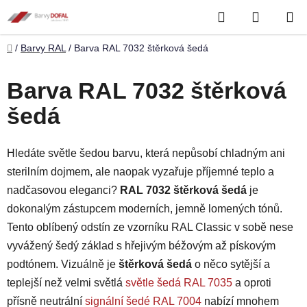
Přejít
Hledat
NÁKUP
na
obsah
KOŠÍK
Domů
/
Barvy RAL
/
Barva RAL 7032 štěrková šedá
Barva RAL 7032 štěrková
šedá
Hledáte světle šedou barvu, která nepůsobí chladným ani
sterilním dojmem, ale naopak vyzařuje příjemné teplo a
nadčasovou eleganci?
RAL 7032 štěrková šedá
je
dokonalým zástupcem moderních, jemně lomených tónů.
Tento oblíbený odstín ze vzorníku RAL Classic v sobě nese
vyvážený šedý základ s hřejivým béžovým až pískovým
podtónem. Vizuálně je
štěrková šedá
o něco sytější a
teplejší než velmi světlá
světle šedá RAL 7035
a oproti
přísně neutrální
signální šedé RAL 7004
nabízí mnohem