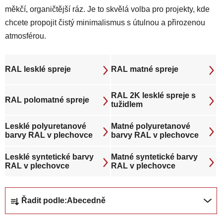
měkčí, organičtější ráz. Je to skvělá volba pro projekty, kde
chcete propojit čistý minimalismus s útulnou a přirozenou
atmosférou.
RAL lesklé spreje
RAL matné spreje
RAL 2K lesklé spreje s
RAL polomatné spreje
tužidlem
Lesklé polyuretanové
Matné polyuretanové
barvy RAL v plechovce
barvy RAL v plechovce
Lesklé syntetické barvy
Matné syntetické barvy
RAL v plechovce
RAL v plechovce
Ř
Řadit podle:
Abecedně
a
z