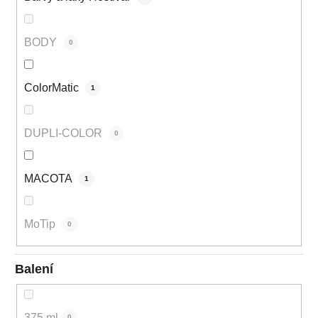
BODY
0
ColorMatic
1
DUPLI-COLOR
0
MACOTA
1
MoTip
0
Balení
375 ml
0