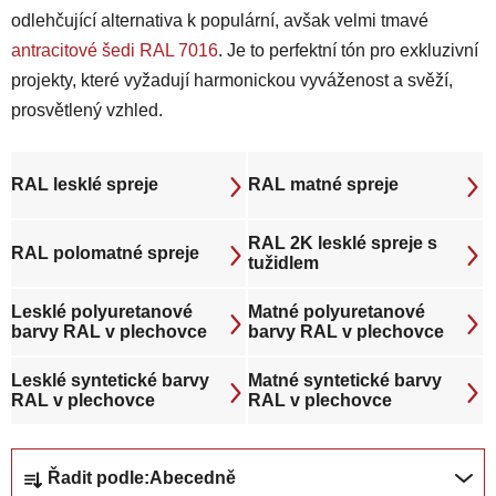
odlehčující alternativa k populární, avšak velmi tmavé
antracitové šedi RAL 7016
. Je to perfektní tón pro exkluzivní
projekty, které vyžadují harmonickou vyváženost a svěží,
prosvětlený vzhled.
RAL lesklé spreje
RAL matné spreje
RAL 2K lesklé spreje s
RAL polomatné spreje
tužidlem
Lesklé polyuretanové
Matné polyuretanové
barvy RAL v plechovce
barvy RAL v plechovce
Lesklé syntetické barvy
Matné syntetické barvy
RAL v plechovce
RAL v plechovce
Ř
Řadit podle:
Abecedně
a