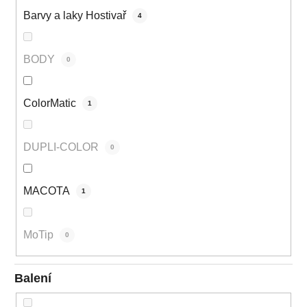
Barvy a laky Hostivař
4
BODY
0
ColorMatic
1
DUPLI-COLOR
0
MACOTA
1
MoTip
0
Balení