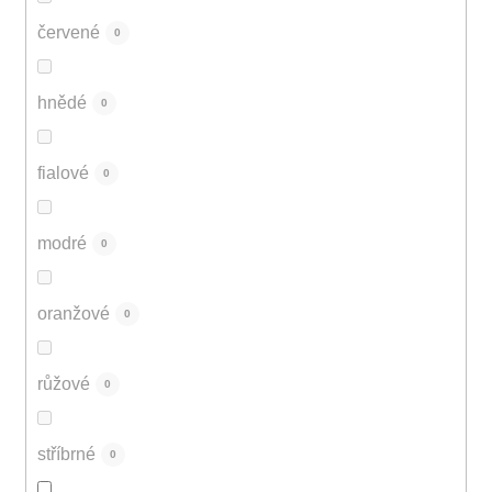
červené
0
hnědé
0
fialové
0
modré
0
oranžové
0
růžové
0
stříbrné
0