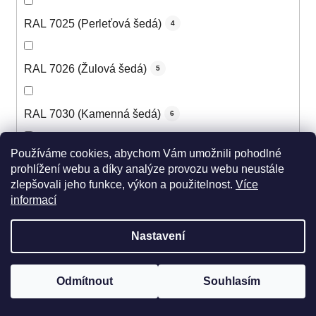
RAL 7025 (Perleťová šedá)
4
RAL 7026 (Žulová šedá)
5
RAL 7030 (Kamenná šedá)
6
Používáme cookies, abychom Vám umožnili pohodlné
RAL 7031 (Šedomodrá)
6
prohlížení webu a díky analýze provozu webu neustále
zlepšovali jeho funkce, výkon a použitelnost.
Více
informací
RAL 7032 (Štěrková šedá)
6
Nastavení
RAL 7033 (Cementová šedá)
5
Odmítnout
Souhlasím
RAL 7034 (Šedožlutá)
5