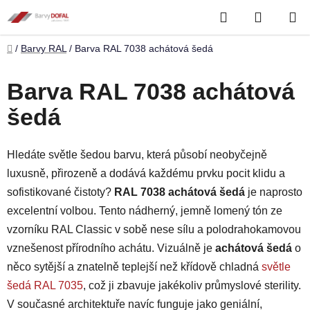
Přejít
Hledat
NÁKUP
na
obsah
KOŠÍK
Domů
/
Barvy RAL
/
Barva RAL 7038 achátová šedá
Barva RAL 7038 achátová
šedá
Hledáte světle šedou barvu, která působí neobyčejně
luxusně, přirozeně a dodává každému prvku pocit klidu a
sofistikované čistoty?
RAL 7038 achátová šedá
je naprosto
excelentní volbou. Tento nádherný, jemně lomený tón ze
vzorníku RAL Classic v sobě nese sílu a polodrahokamovou
vznešenost přírodního achátu. Vizuálně je
achátová šedá
o
něco sytější a znatelně teplejší než křídově chladná
světle
šedá RAL 7035
, což ji zbavuje jakékoliv průmyslové sterility.
V současné architektuře navíc funguje jako geniální,