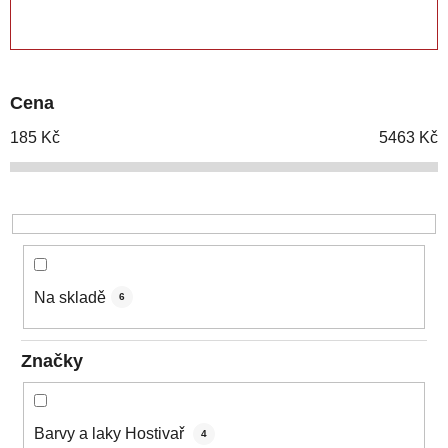
e
ZAVŘÍT FILTR
n
í
p
Cena
r
o
185
Kč
5463
Kč
d
u
k
t
ů
Na skladě
6
Značky
Barvy a laky Hostivař
4