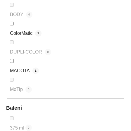
BODY
0
ColorMatic
1
DUPLI-COLOR
0
MACOTA
1
MoTip
0
Balení
375 ml
0