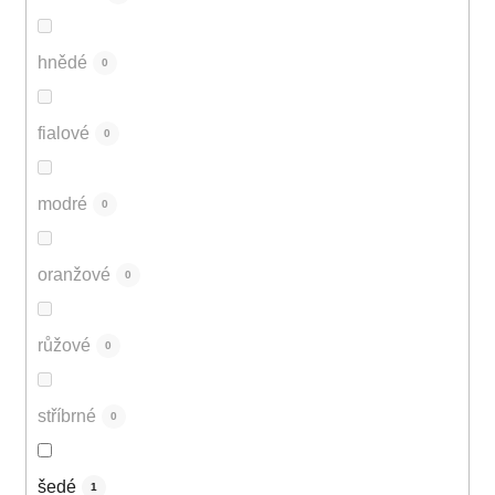
hnědé
0
fialové
0
modré
0
oranžové
0
růžové
0
stříbrné
0
šedé
1