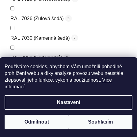
RAL 7026 (Žulová šedá)
5
RAL 7030 (Kamenná šedá)
6
RAL 7031 (Šedomodrá)
6
Používáme cookies, abychom Vám umožnili pohodlné
prohlížení webu a díky analýze provozu webu neustále
RAL 7032 (Štěrková šedá)
6
zlepšovali jeho funkce, výkon a použitelnost.
Více
informací
RAL 7033 (Cementová šedá)
5
Nastavení
RAL 7034 (Šedožlutá)
5
Odmítnout
Souhlasím
RAL 7035 (Světle šedá)
6