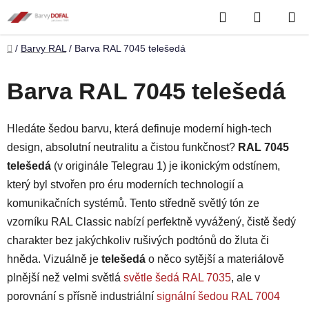
Přejít
Hledat
NÁKUP
na
obsah
KOŠÍK
Domů
/
Barvy RAL
/
Barva RAL 7045 telešedá
Barva RAL 7045 telešedá
Hledáte šedou barvu, která definuje moderní high-tech
design, absolutní neutralitu a čistou funkčnost?
RAL 7045
telešedá
(v originále Telegrau 1) je ikonickým odstínem,
který byl stvořen pro éru moderních technologií a
komunikačních systémů. Tento středně světlý tón ze
vzorníku RAL Classic nabízí perfektně vyvážený, čistě šedý
charakter bez jakýchkoliv rušivých podtónů do žluta či
hněda. Vizuálně je
telešedá
o něco sytější a materiálově
plnější než velmi světlá
světle šedá RAL 7035
, ale v
porovnání s přísně industriální
signální šedou RAL 7004