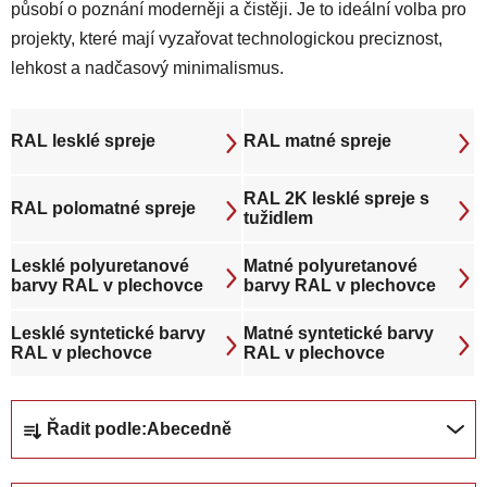
působí o poznání moderněji a čistěji. Je to ideální volba pro
projekty, které mají vyzařovat technologickou preciznost,
lehkost a nadčasový minimalismus.
RAL lesklé spreje
RAL matné spreje
RAL 2K lesklé spreje s
RAL polomatné spreje
tužidlem
Lesklé polyuretanové
Matné polyuretanové
barvy RAL v plechovce
barvy RAL v plechovce
Lesklé syntetické barvy
Matné syntetické barvy
RAL v plechovce
RAL v plechovce
Ř
Řadit podle:
Abecedně
a
z