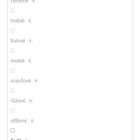
červené
0
hnědé
0
fialové
0
modré
0
oranžové
0
růžové
0
stříbrné
0