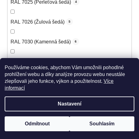
RAL 7025 (Perleťová šedá)
4
RAL 7026 (Žulová šedá)
5
RAL 7030 (Kamenná šedá)
6
RAL 7031 (Šedomodrá)
6
Používáme cookies, abychom Vám umožnili pohodlné
prohlížení webu a díky analýze provozu webu neustále
zlepšovali jeho funkce, výkon a použitelnost.
Více
RAL 7032 (Štěrková šedá)
6
informací
RAL 7033 (Cementová šedá)
5
Nastavení
RAL 7034 (Šedožlutá)
5
Odmítnout
Souhlasím