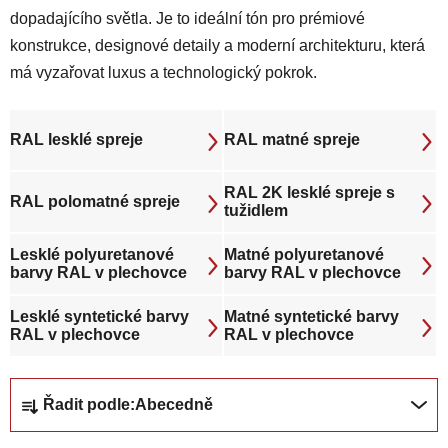
dopadajícího světla. Je to ideální tón pro prémiové
konstrukce, designové detaily a moderní architekturu, která
má vyzařovat luxus a technologický pokrok.
RAL lesklé spreje
RAL matné spreje
RAL 2K lesklé spreje s
RAL polomatné spreje
tužidlem
Lesklé polyuretanové
Matné polyuretanové
barvy RAL v plechovce
barvy RAL v plechovce
Lesklé syntetické barvy
Matné syntetické barvy
RAL v plechovce
RAL v plechovce
Ř
Řadit podle:
Abecedně
a
z