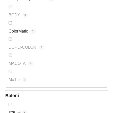
BODY
0
ColorMatic
1
DUPLI-COLOR
0
MACOTA
0
MoTip
0
Balení
375 ml
1