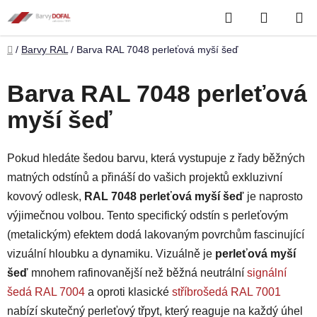
Přejít
Hledat
NÁKUP
na
obsah
KOŠÍK
Domů
/
Barvy RAL
/
Barva RAL 7048 perleťová myší šeď
Barva RAL 7048 perleťová
myší šeď
Pokud hledáte šedou barvu, která vystupuje z řady běžných
matných odstínů a přináší do vašich projektů exkluzivní
kovový odlesk,
RAL 7048 perleťová myší šeď
je naprosto
výjimečnou volbou. Tento specifický odstín s perleťovým
(metalickým) efektem dodá lakovaným povrchům fascinující
vizuální hloubku a dynamiku. Vizuálně je
perleťová myší
šeď
mnohem rafinovanější než běžná neutrální
signální
šedá RAL 7004
a oproti klasické
stříbrošedá RAL 7001
nabízí skutečný perleťový třpyt, který reaguje na každý úhel