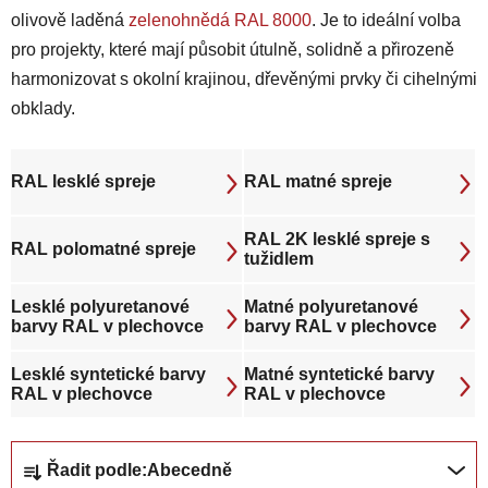
olivově laděná
zelenohnědá RAL 8000
. Je to ideální volba
pro projekty, které mají působit útulně, solidně a přirozeně
harmonizovat s okolní krajinou, dřevěnými prvky či cihelnými
obklady.
RAL lesklé spreje
RAL matné spreje
RAL 2K lesklé spreje s
RAL polomatné spreje
tužidlem
Lesklé polyuretanové
Matné polyuretanové
barvy RAL v plechovce
barvy RAL v plechovce
Lesklé syntetické barvy
Matné syntetické barvy
RAL v plechovce
RAL v plechovce
Ř
Řadit podle:
Abecedně
a