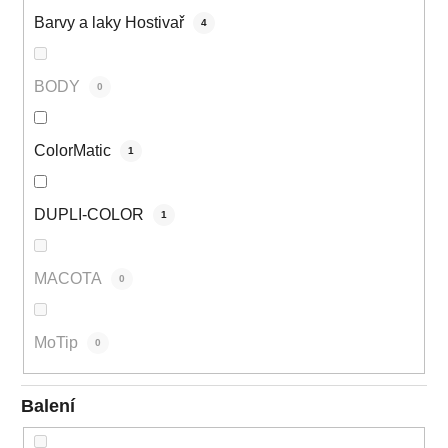
Barvy a laky Hostivař
4
BODY
0
ColorMatic
1
DUPLI-COLOR
1
MACOTA
0
MoTip
0
Balení