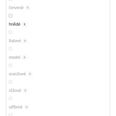
červené
0
hnědé
1
fialové
0
modré
0
oranžové
0
růžové
0
stříbrné
0