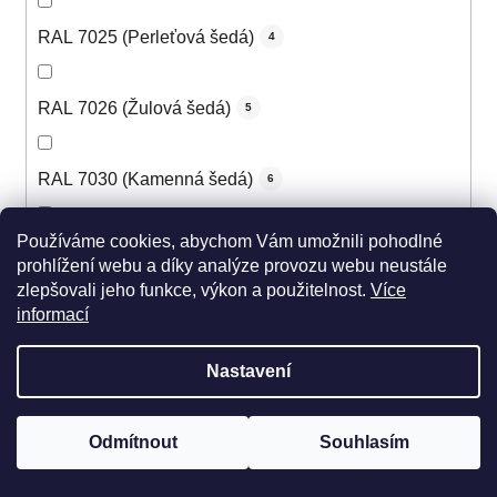
RAL 7025 (Perleťová šedá)
4
RAL 7026 (Žulová šedá)
5
RAL 7030 (Kamenná šedá)
6
Používáme cookies, abychom Vám umožnili pohodlné
RAL 7031 (Šedomodrá)
6
prohlížení webu a díky analýze provozu webu neustále
zlepšovali jeho funkce, výkon a použitelnost.
Více
informací
RAL 7032 (Štěrková šedá)
6
Nastavení
RAL 7033 (Cementová šedá)
5
Odmítnout
Souhlasím
RAL 7034 (Šedožlutá)
5