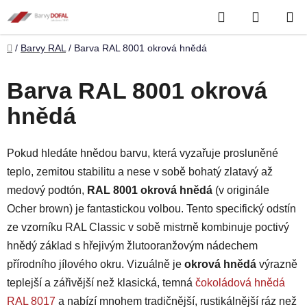
Přejít
Hledat
NÁKUP
na
obsah
KOŠÍK
Domů
/
Barvy RAL
/
Barva RAL 8001 okrová hnědá
Barva RAL 8001 okrová
hnědá
Pokud hledáte hnědou barvu, která vyzařuje prosluněné
teplo, zemitou stabilitu a nese v sobě bohatý zlatavý až
medový podtón,
RAL 8001 okrová hnědá
(v originále
Ocher brown) je fantastickou volbou. Tento specifický odstín
ze vzorníku RAL Classic v sobě mistrně kombinuje poctivý
hnědý základ s hřejivým žlutooranžovým nádechem
přírodního jílového okru. Vizuálně je
okrová hnědá
výrazně
teplejší a zářivější než klasická, temná
čokoládová hnědá
RAL 8017
a nabízí mnohem tradičnější, rustikálnější ráz než