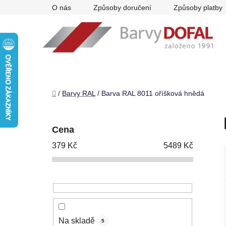
Přejít
O nás
Způsoby doručení
Způsoby platby
na
obsah
Domů
/
Barvy RAL
/
Barva RAL 8011 oříšková hnědá
P
o
Cena
s
379
Kč
5489
Kč
t
r
a
n
n
í
Na skladě
5