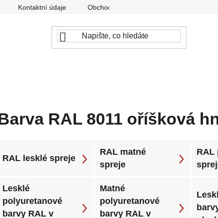
Kontaktní údaje
Obchodní podmínky
Podmínky ochr
Barva RAL 8011 oříšková h
RAL matné
RAL 
RAL lesklé spreje
spreje
spre
Lesklé
Matné
Leskl
polyuretanové
polyuretanové
barv
barvy RAL v
barvy RAL v