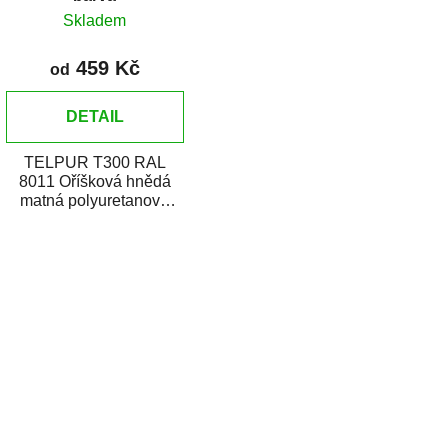
Skladem
459 Kč
od
DETAIL
TELPUR T300 RAL
8011 Oříšková hnědá
matná polyuretanová
dvousložková vrchní
barva v plechovce je
O
určena pro...
v
l
á
d
a
c
í
p
r