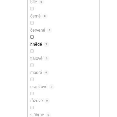
bílé
0
černé
0
červené
0
hnědé
1
fialové
0
modré
0
oranžové
0
růžové
0
stříbrné
0