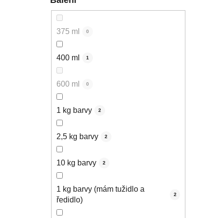
375 ml
0
400 ml
1
600 ml
0
1 kg barvy
2
2,5 kg barvy
2
10 kg barvy
2
1 kg barvy (mám tužidlo a
2
ředidlo)