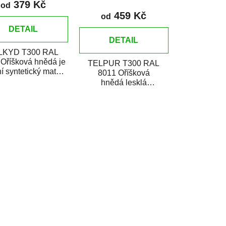
379 Kč
od
459 Kč
od
DETAIL
DETAIL
LKYD T300 RAL
Oříšková hnědá je
TELPUR T300 RAL
í syntetický matný
8011 Oříšková
mail určený pro
hnědá lesklá
ení nátěrů kovů i...
polyuretánová
dvojzložková vrchná
farba v plechovke je
určená na...