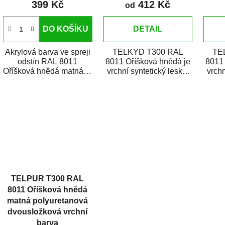
399 Kč
412 Kč
ů
od
DO KOŠÍKU
DETAIL
Akrylová barva ve spreji
TELKYD T300 RAL
TE
odstín RAL 8011
8011 Oříšková hnědá je
8011 
Oříšková hnědá matná je
vrchní syntetický lesklý
vrchn
vysoce kvalitní email na
email určený pro
e
stříkání kovů,...
zhotovení nátěrů kovů i...
zhotov
TELPUR T300 RAL
8011 Oříšková hnědá
matná polyuretanová
dvousložková vrchní
barva