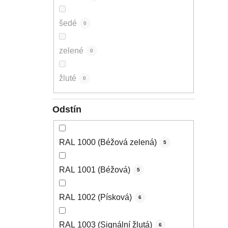
šedé
0
zelené
0
žluté
0
Odstín
RAL 1000 (Béžová zelená)
5
RAL 1001 (Béžová)
5
RAL 1002 (Písková)
6
RAL 1003 (Signální žlutá)
6