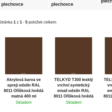
plec
plechovce
plechovce
Stránka
1
z
1
-
5
položek celkem
V
ý
p
i
s
p
r
Akrylová barva ve
TELKYD T300 lesklý
TEL
o
spreji odstín RAL
vrchní syntetický
vr
d
8011 Oříšková hnědá
email odstín RAL
em
u
matná 400 ml
8011 Oříšková hnědá
8011
k
Skladem
Skladem
t