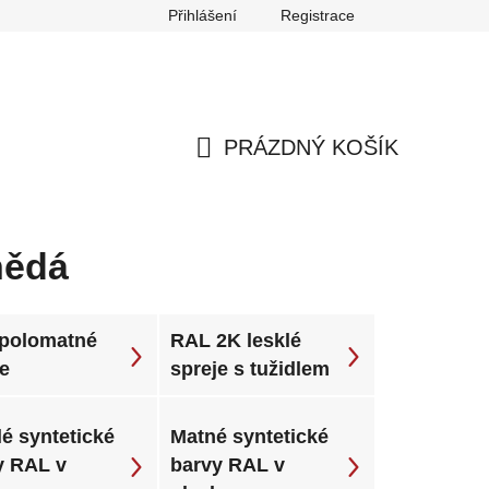
Přihlášení
Registrace
any osobních údajů
Reklamace
Odstoupení od smlouvy
PRÁZDNÝ KOŠÍK
NÁKUPNÍ
KOŠÍK
nědá
polomatné
RAL 2K lesklé
je
spreje s tužidlem
é syntetické
Matné syntetické
y RAL v
barvy RAL v