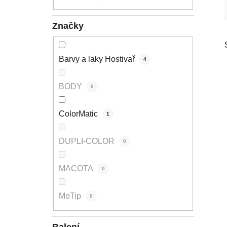
p
a
Značky
n
e
l
Barvy a laky Hostivař
4
BODY
0
ColorMatic
1
DUPLI-COLOR
0
MACOTA
0
MoTip
0
Balení