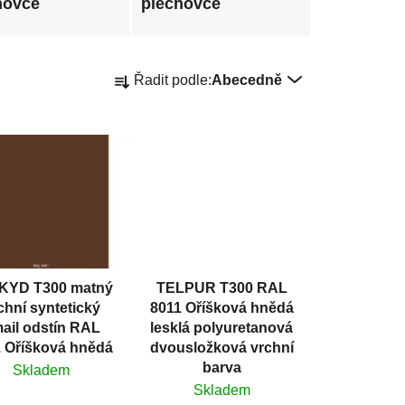
hovce
plechovce
Ř
Řadit podle:
Abecedně
a
z
e
n
í
p
r
o
d
KYD T300 matný
TELPUR T300 RAL
u
chní syntetický
8011 Oříšková hnědá
k
ail odstín RAL
lesklá polyuretanová
t
 Oříšková hnědá
dvousložková vrchní
ů
barva
Skladem
Skladem