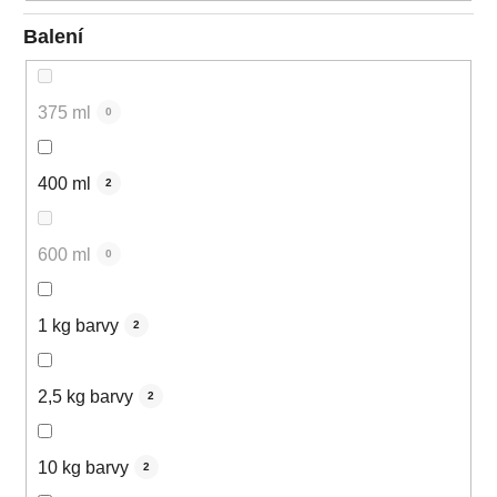
Balení
375 ml
0
400 ml
2
600 ml
0
1 kg barvy
2
2,5 kg barvy
2
10 kg barvy
2