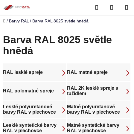
Přejít
Hledat
NÁKUP
na
obsah
KOŠÍK
Domů
/
Barvy RAL
/
Barva RAL 8025 světle hnědá
Barva RAL 8025 světle
hnědá
RAL lesklé spreje
RAL matné spreje
RAL 2K lesklé spreje s
RAL polomatné spreje
tužidlem
Lesklé polyuretanové
Matné polyuretanové
barvy RAL v plechovce
barvy RAL v plechovce
Lesklé syntetické barvy
Matné syntetické barvy
RAL v plechovce
RAL v plechovce