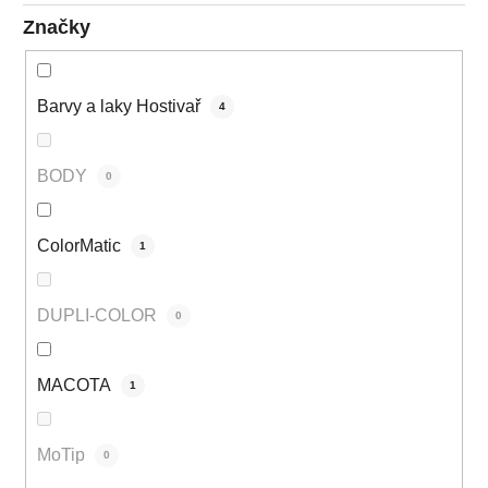
Značky
Barvy a laky Hostivař
4
BODY
0
ColorMatic
1
DUPLI-COLOR
0
MACOTA
1
MoTip
0