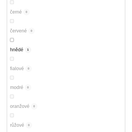
černé
0
červené
0
hnědé
1
fialové
0
modré
0
oranžové
0
růžové
0