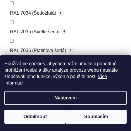
RAL 7034 (Šedožlutá)
5
RAL 7035 (Světle šedá)
6
RAL 7036 (Platinová šedá)
6
Používáme cookies, abychom Vám umožnili pohodlné
RAL 7037 (Prachová šedá)
6
prohlížení webu a díky analýze provozu webu neustále
zlepšovali jeho funkce, výkon a použitelnost.
Více
informací
RAL 7038 (Achátová šedá)
6
Nastavení
RAL 7039 (Křemenná šedá)
6
Odmítnout
Souhlasím
RAL 7040 (Okenní šedá)
6