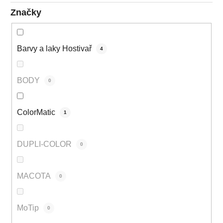
Značky
Barvy a laky Hostivař
4
BODY
0
ColorMatic
1
DUPLI-COLOR
0
MACOTA
0
MoTip
0