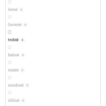
černé
0
červené
0
hnědé
1
fialové
0
modré
0
oranžové
0
růžové
0