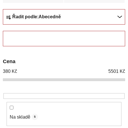
Ř
Řadit podle:
Abecedně
a
z
e
ZAVŘÍT FILTR
n
í
p
Cena
r
o
380
Kč
5501
Kč
d
u
k
t
ů
Na skladě
5