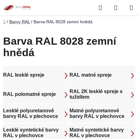
Přejít
Hledat
NÁKUP
na
obsah
KOŠÍK
Domů
/
Barvy RAL
/
Barva RAL 8028 zemní hnědá
Barva RAL 8028 zemní
hnědá
RAL lesklé spreje
RAL matné spreje
RAL 2K lesklé spreje s
RAL polomatné spreje
tužidlem
Lesklé polyuretanové
Matné polyuretanové
barvy RAL v plechovce
barvy RAL v plechovce
Lesklé syntetické barvy
Matné syntetické barvy
RAL v plechovce
RAL v plechovce