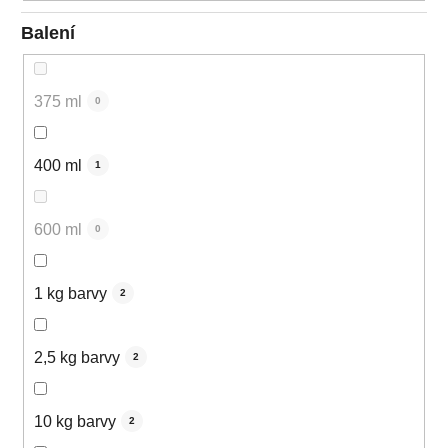
Balení
375 ml
0
400 ml
1
600 ml
0
1 kg barvy
2
2,5 kg barvy
2
10 kg barvy
2