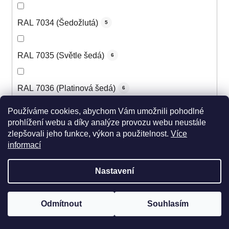
RAL 7034 (Šedožlutá)
5
RAL 7035 (Světle šedá)
6
RAL 7036 (Platinová šedá)
6
Používáme cookies, abychom Vám umožnili pohodlné
RAL 7037 (Prachová šedá)
6
prohlížení webu a díky analýze provozu webu neustále
zlepšovali jeho funkce, výkon a použitelnost.
Více
informací
RAL 7038 (Achátová šedá)
6
Nastavení
RAL 7039 (Křemenná šedá)
6
Odmítnout
Souhlasím
RAL 7040 (Okenní šedá)
6