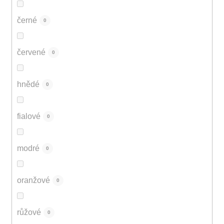
černé
0
červené
0
hnědé
0
fialové
0
modré
0
oranžové
0
růžové
0