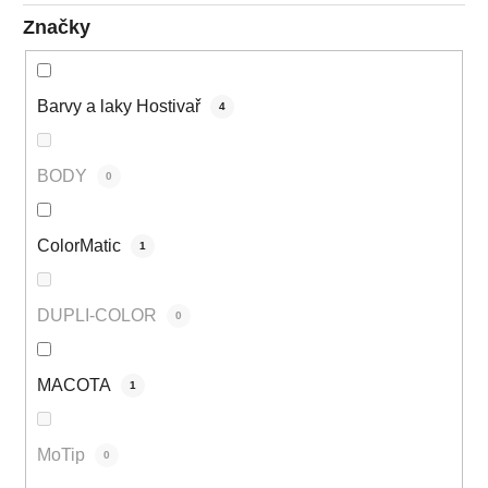
Značky
Barvy a laky Hostivař
4
BODY
0
ColorMatic
1
DUPLI-COLOR
0
MACOTA
1
MoTip
0