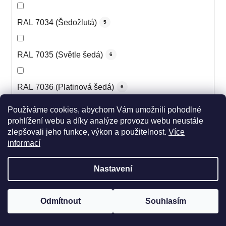
RAL 7034 (Šedožlutá)
5
RAL 7035 (Světle šedá)
6
RAL 7036 (Platinová šedá)
6
Používáme cookies, abychom Vám umožnili pohodlné
RAL 7037 (Prachová šedá)
6
prohlížení webu a díky analýze provozu webu neustále
zlepšovali jeho funkce, výkon a použitelnost.
Více
informací
RAL 7038 (Achátová šedá)
6
Nastavení
RAL 7039 (Křemenná šedá)
6
Odmítnout
Souhlasím
RAL 7040 (Okenní šedá)
6