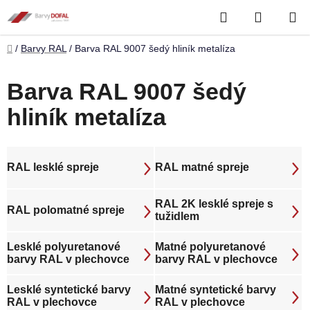
Přejít
Hledat
NÁKUP
na
obsah
KOŠÍK
Domů
/
Barvy RAL
/
Barva RAL 9007 šedý hliník metalíza
Barva RAL 9007 šedý
hliník metalíza
RAL lesklé spreje
RAL matné spreje
RAL 2K lesklé spreje s
RAL polomatné spreje
tužidlem
Lesklé polyuretanové
Matné polyuretanové
barvy RAL v plechovce
barvy RAL v plechovce
Lesklé syntetické barvy
Matné syntetické barvy
RAL v plechovce
RAL v plechovce