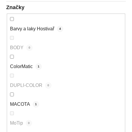
Značky
Barvy a laky Hostivař
4
BODY
0
ColorMatic
1
DUPLI-COLOR
0
MACOTA
1
MoTip
0