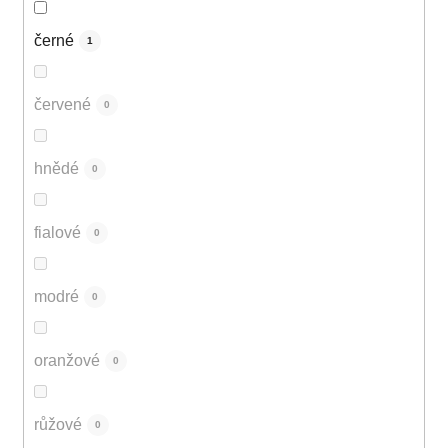
černé
1
červené
0
hnědé
0
fialové
0
modré
0
oranžové
0
růžové
0