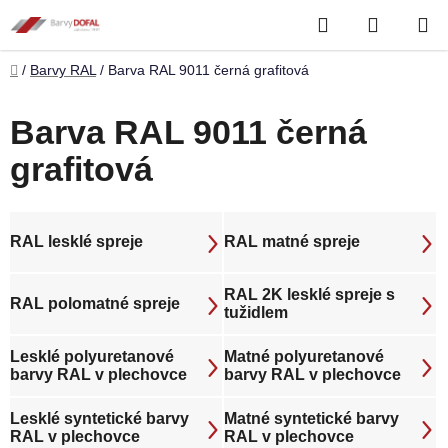
Přejít
Hledat
NÁKUP
na
obsah
KOŠÍK
Domů
/
Barvy RAL
/
Barva RAL 9011 černá grafitová
Barva RAL 9011 černá
grafitová
RAL lesklé spreje
RAL matné spreje
RAL 2K lesklé spreje s
RAL polomatné spreje
tužidlem
Lesklé polyuretanové
Matné polyuretanové
barvy RAL v plechovce
barvy RAL v plechovce
Lesklé syntetické barvy
Matné syntetické barvy
RAL v plechovce
RAL v plechovce