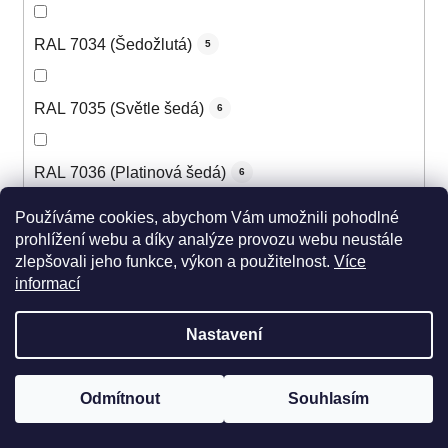
RAL 7034 (Šedožlutá)
5
RAL 7035 (Světle šedá)
6
RAL 7036 (Platinová šedá)
6
Používáme cookies, abychom Vám umožnili pohodlné
RAL 7037 (Prachová šedá)
6
prohlížení webu a díky analýze provozu webu neustále
zlepšovali jeho funkce, výkon a použitelnost.
Více
informací
RAL 7038 (Achátová šedá)
6
Nastavení
RAL 7039 (Křemenná šedá)
6
Odmítnout
Souhlasím
RAL 7040 (Okenní šedá)
6