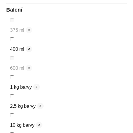
Balení
375 ml
0
400 ml
2
600 ml
0
1 kg barvy
2
2,5 kg barvy
2
10 kg barvy
2