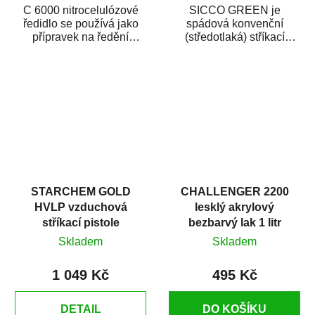
C 6000 nitrocelulózové
SICCO GREEN je
ředidlo se používá jako
spádová konvenční
přípravek na ředění
(středotlaká) stříkací
nitrocelulózových
pistole určená zejména
nátěrových látek a...
pro autolakování (opravy...
STARCHEM GOLD
CHALLENGER 2200
HVLP vzduchová
lesklý akrylový
stříkací pistole
bezbarvý lak 1 litr
Skladem
Skladem
1 049 Kč
495 Kč
DETAIL
DO KOŠÍKU