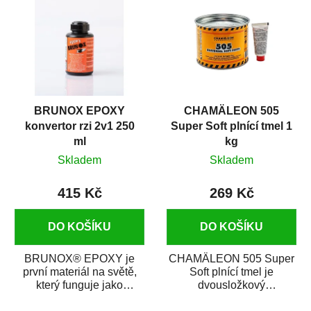
BRUNOX EPOXY
CHAMÄLEON 505
konvertor rzi 2v1 250
Super Soft plnící tmel 1
ml
kg
Skladem
Skladem
415 Kč
269 Kč
DO KOŠÍKU
DO KOŠÍKU
BRUNOX® EPOXY je
CHAMÄLEON 505 Super
první materiál na světě,
Soft plnící tmel je
který funguje jako
dvousložkový
odstraňovač rzi
polyesterový špachtlový