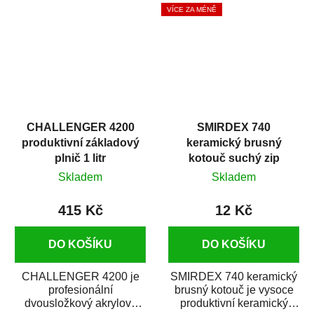
s epoxidovou pryskyřicí.
tmel na vyplnění malých...
VÍCE ZA MÉNĚ
Byl...
CHALLENGER 4200
SMIRDEX 740
produktivní základový
keramický brusný
plnič 1 litr
kotouč suchý zip
D150mm 15D P600
Skladem
Skladem
415 Kč
12 Kč
DO KOŠÍKU
DO KOŠÍKU
CHALLENGER 4200 je
SMIRDEX 740 keramický
profesionální
brusný kotouč je vysoce
dvousložkový akrylový
produktivní keramický