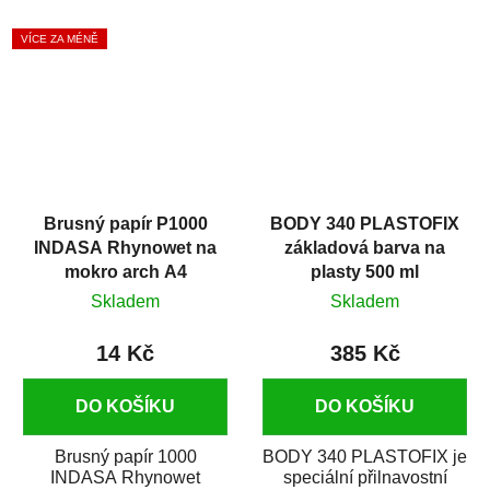
základový plnič (surfacer).
brusný materiál s rychlým
Snadno se nanáší,
úběrem...
VÍCE ZA MÉNĚ
dobře...
Brusný papír P1000
BODY 340 PLASTOFIX
INDASA Rhynowet na
základová barva na
mokro arch A4
plasty 500 ml
Skladem
Skladem
14 Kč
385 Kč
DO KOŠÍKU
DO KOŠÍKU
Brusný papír 1000
BODY 340 PLASTOFIX je
INDASA Rhynowet
speciální přilnavostní