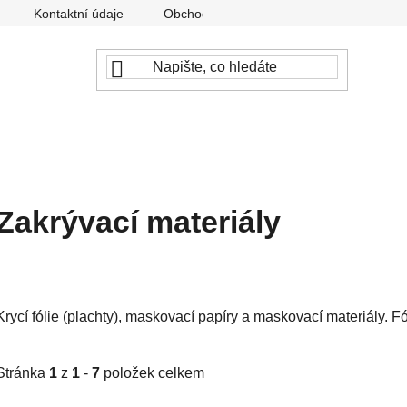
Kontaktní údaje
Obchodní podmínky
Podmínky ochr
Zakrývací materiály
Krycí fólie (plachty), maskovací papíry a maskovací materiály. Fól
Stránka
1
z
1
-
7
položek celkem