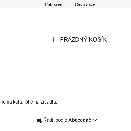
Přihlášení
Registrace
any osobních údajů
Reklamace
Odstoupení od smlouvy
PRÁZDNÝ KOŠÍK
NÁKUPNÍ
KOŠÍK
ie na kola, fólie na zrcadla.
Ř
Řadit podle:
Abecedně
a
z