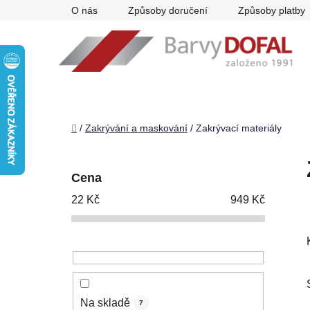
Přejít
O nás
Způsoby doručení
Způsoby platby
na
obsah
Domů
/
Zakrývání a maskování
/
Zakrývací materiály
P
o
Cena
s
22
Kč
949
Kč
t
r
a
n
n
í
Na skladě
7