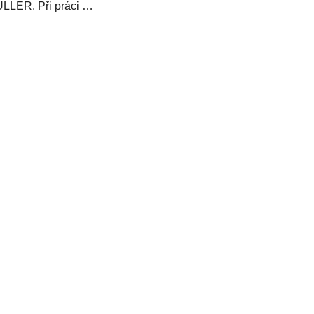
LER. Při práci ve
ním prostředí chrání
ed zastříkáním...