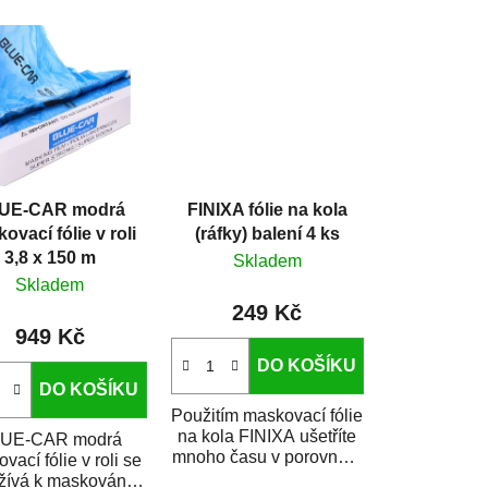
e
n
í
p
r
o
d
UE-CAR modrá
FINIXA fólie na kola
u
ovací fólie v roli
(ráfky) balení 4 ks
k
3,8 x 150 m
Skladem
t
Skladem
ů
249 Kč
949 Kč
DO KOŠÍKU
DO KOŠÍKU
Použitím maskovací fólie
na kola FINIXA ušetříte
UE-CAR modrá
mnoho času v porovnání
vací fólie v roli se
s tradičním maskováním
žívá k maskování