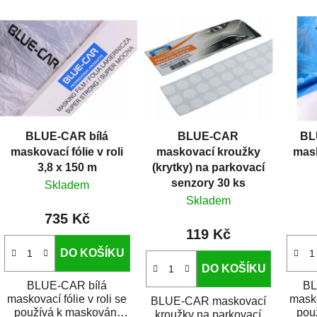
V
ý
p
i
s
p
r
BLUE-CAR bílá
BLUE-CAR
BL
o
maskovací fólie v roli
maskovací kroužky
mask
d
3,8 x 150 m
(krytky) na parkovací
u
senzory 30 ks
Skladem
k
Skladem
t
735 Kč
119 Kč
ů
DO KOŠÍKU
DO KOŠÍKU
BLUE-CAR bílá
BL
maskovací fólie v roli se
masko
BLUE-CAR maskovací
používá k maskování
pou
kroužky na parkovací