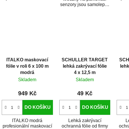
nepoškozených částí
nep
senzory jsou samolepící
karoserie a oken při...
karo
přebrousitelné a
přelakovatelné krytky,...
ITALKO maskovací
SCHULLER TARGET
SCH
fólie v roli 6 x 100 m
lehká zakrývací fólie
lehk
modrá
4 x 12,5 m
Skladem
Skladem
949 Kč
49 Kč
DO KOŠÍKU
DO KOŠÍKU
ITALKO modrá
Lehká zakrývací
L
profesionální maskovací
ochranná fólie od firmy
ochr