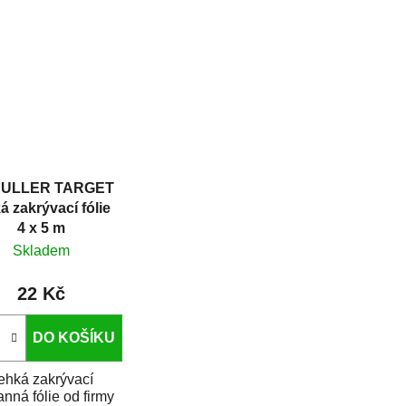
pneumatik....
oškozených částí
serie a oken při...
ULLER TARGET
á zakrývací fólie
4 x 5 m
Skladem
22 Kč
DO KOŠÍKU
ehká zakrývací
anná fólie od firmy