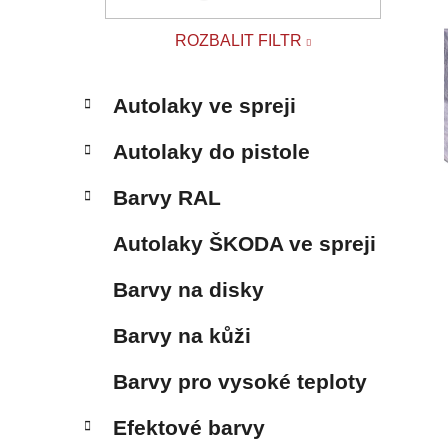
p
a
ROZBALIT FILTR
n
e
K
Přeskočit
l
Autolaky ve spreji
a
kategorie
t
Autolaky do pistole
e
g
Barvy RAL
o
r
Autolaky ŠKODA ve spreji
i
e
Barvy na disky
Barvy na kůži
Barvy pro vysoké teploty
Efektové barvy