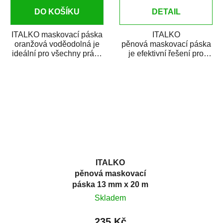
DO KOŠÍKU
DETAIL
ITALKO maskovací páska
ITALKO
oranžová voděodolná je
pěnová maskovací páska
ideální pro všechny práce
je efektivní řešení pro
související s ochranou
časově náročné
povrchů při...
maskovaní vozidel před
lakováním....
ITALKO
pěnová maskovací
páska 13 mm x 20 m
Skladem
235 Kč