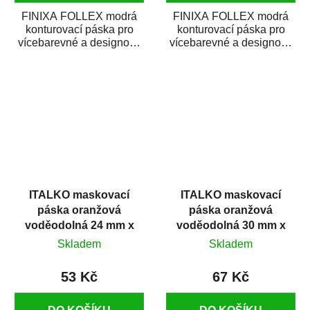
FINIXA FOLLEX modrá
FINIXA FOLLEX modrá
konturovací páska pro
konturovací páska pro
vícebarevné a designové
vícebarevné a designové
lakování nejjemnějších
lakování nejjemnějších
linií a tvarů při...
linií a tvarů při...
ITALKO maskovací
ITALKO maskovací
páska oranžová
páska oranžová
voděodolná 24 mm x
voděodolná 30 mm x
45 m
45 m
Skladem
Skladem
53 Kč
67 Kč