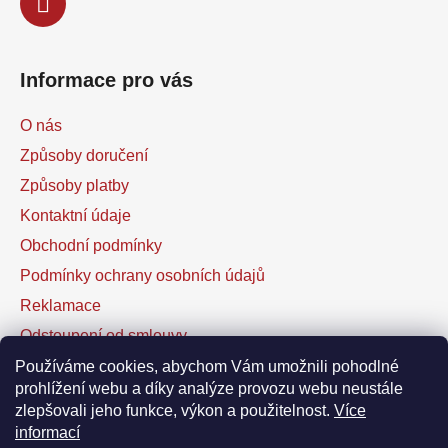
k
y
v
ý
Informace pro vás
p
i
O nás
s
u
Způsoby doručení
Způsoby platby
Kontaktní údaje
Obchodní podmínky
Podmínky ochrany osobních údajů
Reklamace
Odstoupení od smlouvy
Kontaktní formulář
Používáme cookies, abychom Vám umožnili pohodlné
prohlížení webu a díky analýze provozu webu neustále
zlepšovali jeho funkce, výkon a použitelnost.
Více
Facebook
informací