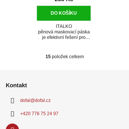
DO KOŠÍKU
ITALKO
pěnová maskovací páska
je efektivní řešení pro
časově náročné
maskovaní vozidel před
lakováním....
15
položek celkem
O
v
l
Z
á
á
d
Kontakt
p
a
a
c
dofal
@
dofal.cz
t
í
í
p
+420 776 75 24 97
r
v