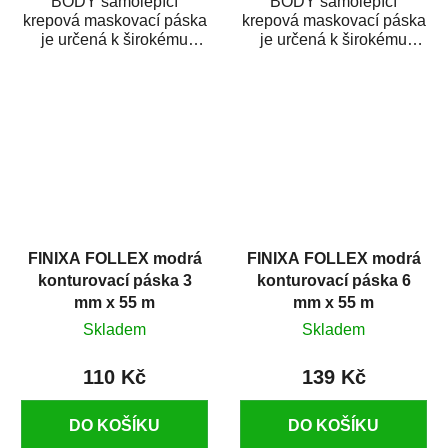
BODY samolepící
BODY samolepící
krepová maskovací páska
krepová maskovací páska
je určená k širokému
je určená k širokému
použití
použití
v autoopravárenství
v autoopravárenství
i v domácí dílně....
i v domácí dílně....
FINIXA FOLLEX modrá
FINIXA FOLLEX modrá
konturovací páska 3
konturovací páska 6
mm x 55 m
mm x 55 m
Skladem
Skladem
110 Kč
139 Kč
DO KOŠÍKU
DO KOŠÍKU