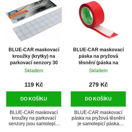
ý
r
p
o
i
d
s
u
p
k
r
t
BLUE-CAR maskovací
BLUE-CAR maskovací
o
ů
kroužky (krytky) na
páska na pryžová
d
parkovací senzory 30
těsnění (páska na
u
ks
lemy) 10 metrů
Skladem
Skladem
k
t
119 Kč
279 Kč
ů
DO KOŠÍKU
DO KOŠÍKU
BLUE-CAR maskovací
BLUE-CAR maskovací
kroužky na parkovací
páska na pryžová těsnění
senzory jsou samolepící
je samolepicí páska
přebrousitelné a
určená pro časově