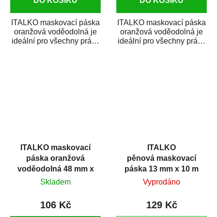
DO KOŠÍKU
DO KOŠÍKU
ITALKO maskovací páska
ITALKO maskovací páska
oranžová voděodolná je
oranžová voděodolná je
ideální pro všechny práce
ideální pro všechny práce
související s ochranou
související s ochranou
povrchů při...
povrchů při...
ITALKO maskovací
ITALKO
páska oranžová
pěnová maskovací
voděodolná 48 mm x
páska 13 mm x 10 m
45 m
Skladem
Vyprodáno
106 Kč
129 Kč