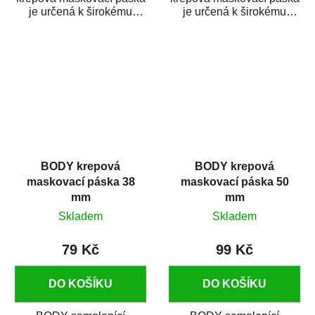
je určená k širokému
je určená k širokému
použití
použití
v autoopravárenství
v autoopravárenství
i v domácí dílně....
i v domácí dílně....
BODY krepová
BODY krepová
maskovací páska 38
maskovací páska 50
mm
mm
Skladem
Skladem
79 Kč
99 Kč
DO KOŠÍKU
DO KOŠÍKU