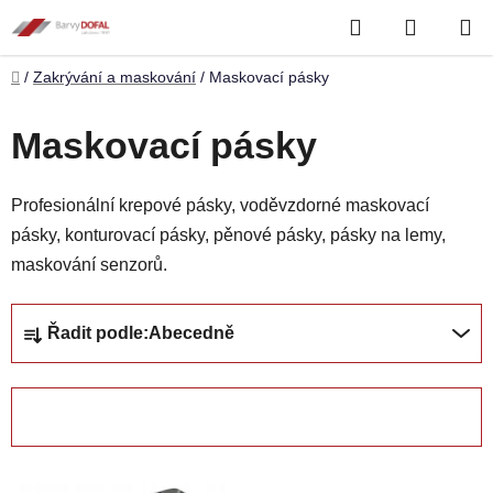
Přejít
Hledat
NÁKUP
na
obsah
KOŠÍK
Domů
/
Zakrývání a maskování
/
Maskovací pásky
Maskovací pásky
Profesionální krepové pásky, voděvzdorné maskovací
pásky, konturovací pásky, pěnové pásky, pásky na lemy,
maskování senzorů.
Ř
Řadit podle:
Abecedně
a
z
e
OTEVŘÍT FILTR
n
í
V
p