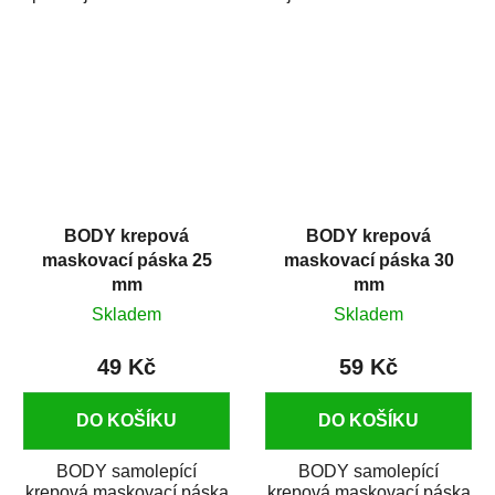
pro časově náročné
použití
maskovaní vozidel před
v autoopravárenství
lakováním....
i v domácí dílně....
BODY krepová
BODY krepová
maskovací páska 25
maskovací páska 30
mm
mm
Skladem
Skladem
49 Kč
59 Kč
DO KOŠÍKU
DO KOŠÍKU
BODY samolepící
BODY samolepící
krepová maskovací páska
krepová maskovací páska