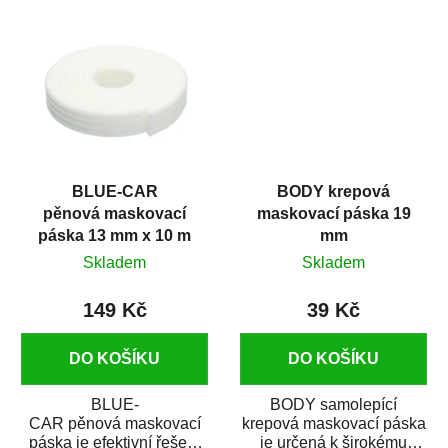
přelakovatelné krytky,...
efektivní maskování...
BLUE-CAR
BODY krepová
pěnová maskovací
maskovací páska 19
páska 13 mm x 10 m
mm
Skladem
Skladem
149 Kč
39 Kč
DO KOŠÍKU
DO KOŠÍKU
BLUE-
BODY samolepící
CAR pěnová maskovací
krepová maskovací páska
páska je efektivní řešení
je určená k širokému