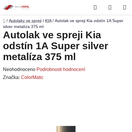
Přejít
Hledat
NÁKUP
na
obsah
KOŠÍK
Domů
/
Autolaky ve spreji
/
KIA
/
Autolak ve spreji Kia odstín 1A Super
silver metalíza 375 ml
Autolak ve spreji Kia
odstín 1A Super silver
metalíza 375 ml
Průměrné
Neohodnoceno
Podrobnosti hodnocení
hodnocení
Značka:
ColorMatic
produktu
je
0,0
z
5
hvězdiček.