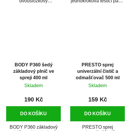
dvousložkový
jednokroková leštící pasta
polyesterový tmel s
nové generace s
dobrými plnícími
obsahem vysoce
schopnostmi. Je...
kvalitního...
BODY P360 šedý
PRESTO sprej
základový plnič ve
univerzální čistič a
spreji 400 ml
odmašťovač 500 ml
Skladem
Skladem
190 Kč
159 Kč
DO KOŠÍKU
DO KOŠÍKU
BODY P360 základový
PRESTO sprej