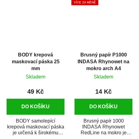
VÍCE ZA MÉNĚ
BODY krepová
Brusný papír P1000
maskovací páska 25
INDASA Rhynowet na
mm
mokro arch A4
Skladem
Skladem
49 Kč
14 Kč
DO KOŠÍKU
DO KOŠÍKU
BODY samolepící
Brusný papír 1000
krepová maskovací páska
INDASA Rhynowet
je určená k širokému
RedLine na mokro je
použití
voděodolný brusný papír