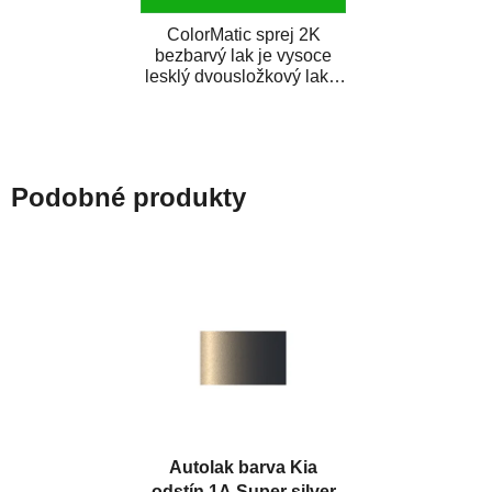
ColorMatic sprej 2K
bezbarvý lak je vysoce
lesklý dvousložkový lak s
tužidlem v spreji. Je
extrémně odolný...
Podobné produkty
Autolak barva Kia
odstín 1A Super silver