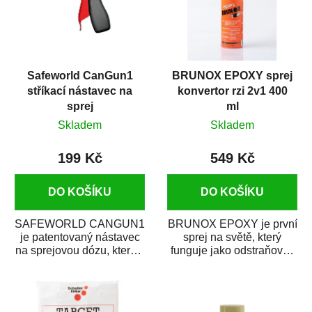
Safeworld CanGun1
BRUNOX EPOXY sprej
stříkací nástavec na
konvertor rzi 2v1 400
sprej
ml
Skladem
Skladem
199 Kč
549 Kč
DO KOŠÍKU
DO KOŠÍKU
SAFEWORLD CANGUN1
BRUNOX EPOXY je první
je patentovaný nástavec
sprej na světě, který
na sprejovou dózu, který ji
funguje jako odstraňovač
promění na profesionální
rzi s epoxidovou
stříkací...
pryskyřicí. Byl...