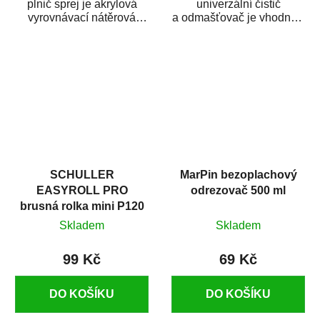
plnič sprej je akrylová
univerzální čistič
vyrovnávací nátěrová
a odmašťovač je vhodný k
hmota určená pro
odmašťování a čištění
vyplnění drobných...
kovových a plastových...
SCHULLER
MarPin bezoplachový
EASYROLL PRO
odrezovač 500 ml
brusná rolka mini P120
Skladem
Skladem
99 Kč
69 Kč
DO KOŠÍKU
DO KOŠÍKU