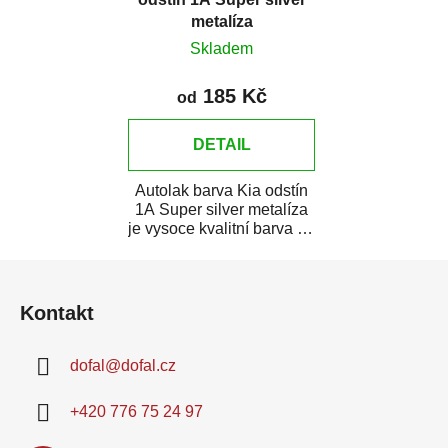
metalíza
Skladem
185 Kč
od
DETAIL
Autolak barva Kia odstín
1A Super silver metalíza
je vysoce kvalitní barva na
auto na bodové opravy,
Z
opravy...
á
Kontakt
p
a
dofal
@
dofal.cz
t
í
+420 776 75 24 97