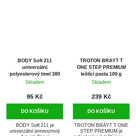
v autoopravárenství
určený především pro...
i v domácí dílně....
BODY Soft 211
TROTON BRAYT T
univerzální
ONE STEP PREMIUM
polyesterový tmel 380
leštící pasta 100 g
g
Skladem
Skladem
95 Kč
239 Kč
DO KOŠÍKU
DO KOŠÍKU
BODY Soft 211 je
TROTON BRAYT T ONE
univerzální jemnozrnný
STEP PREMIUM je