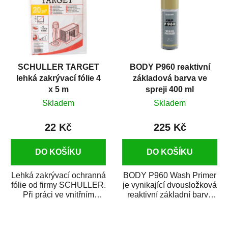
SCHULLER TARGET
BODY P960 reaktivní
lehká zakrývací fólie 4
základová barva ve
x 5 m
spreji 400 ml
Skladem
Skladem
22 Kč
225 Kč
DO KOŠÍKU
DO KOŠÍKU
Lehká zakrývací ochranná
BODY P960 Wash Primer
fólie od firmy SCHULLER.
je vynikající dvousložková
Při práci ve vnitřním
reaktivní základní barva
prostředí chrání před
ve spreji. Je vhodná
zastříkáním...
jako...