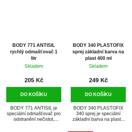
BODY 771 ANTISIL
BODY 340 PLASTOFIX
rychlý odmašťovač 1
sprej základní barva na
litr
plast 400 ml
Skladem
Skladem
205 Kč
249 Kč
DO KOŠÍKU
DO KOŠÍKU
BODY 771 ANTISIL je
BODY 340 PLASTOFIX
speciální odmašťovač pro
340 sprej je speciální
odstranění nečistot,
základní barva na plasty,
silikónu a mastnoty z
která zajistí přilnavost
povrchů před jejich...
vrchních...