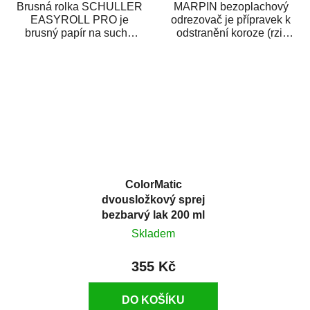
Brusná rolka SCHULLER
MARPIN bezoplachový
EASYROLL PRO je
odrezovač je přípravek k
brusný papír na suché
odstranění koroze (rzi)
broušení dodávaný ve
z kovových předmětů.
formě praktické rolky. Je...
Odrezovač po...
ColorMatic
dvousložkový sprej
bezbarvý lak 200 ml
Skladem
355 Kč
DO KOŠÍKU