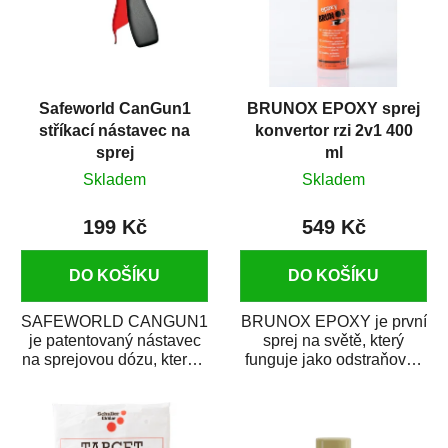
Safeworld CanGun1
BRUNOX EPOXY sprej
stříkací nástavec na
konvertor rzi 2v1 400
sprej
ml
Skladem
Skladem
199 Kč
549 Kč
DO KOŠÍKU
DO KOŠÍKU
SAFEWORLD CANGUN1
BRUNOX EPOXY je první
je patentovaný nástavec
sprej na světě, který
na sprejovou dózu, který ji
funguje jako odstraňovač
promění na profesionální
rzi s epoxidovou
stříkací...
pryskyřicí. Byl...