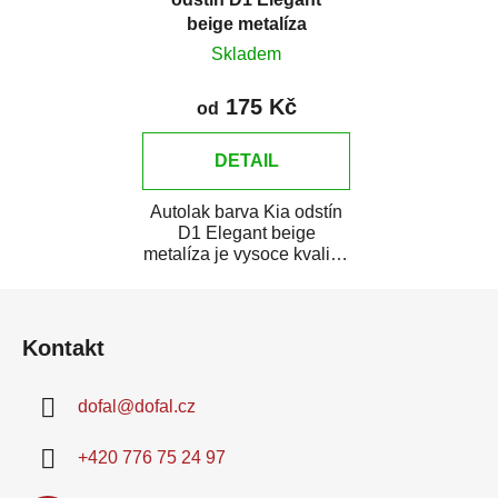
beige metalíza
Skladem
175 Kč
od
DETAIL
Autolak barva Kia odstín
D1 Elegant beige
metalíza je vysoce kvalitní
barva na auto na bodové
Z
opravy,...
á
Kontakt
p
a
dofal
@
dofal.cz
t
í
+420 776 75 24 97