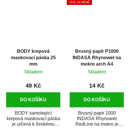
VÍCE ZA MÉNĚ
BODY krepová
Brusný papír P1000
maskovací páska 25
INDASA Rhynowet na
mm
mokro arch A4
Skladem
Skladem
49 Kč
14 Kč
DO KOŠÍKU
DO KOŠÍKU
BODY samolepící
Brusný papír 1000
krepová maskovací páska
INDASA Rhynowet
je určená k širokému
RedLine na mokro je
použití
voděodolný brusný papír