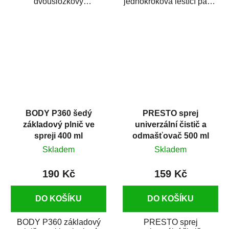
dvousložkový
jednokroková leštící pasta
polyesterový tmel s
nové generace s
dobrými plnícími
obsahem vysoce
schopnostmi. Je...
kvalitního...
BODY P360 šedý
PRESTO sprej
základový plnič ve
univerzální čistič a
spreji 400 ml
odmašťovač 500 ml
Skladem
Skladem
190 Kč
159 Kč
DO KOŠÍKU
DO KOŠÍKU
BODY P360 základový
PRESTO sprej