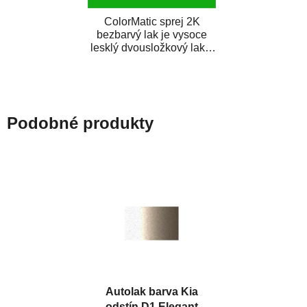
ColorMatic sprej 2K
bezbarvý lak je vysoce
lesklý dvousložkový lak s
tužidlem v spreji. Je
extrémně odolný...
Podobné produkty
Autolak barva Kia
odstín D1 Elegant