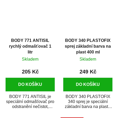
BODY 771 ANTISIL
BODY 340 PLASTOFIX
rychlý odmašťovač 1
sprej základní barva na
litr
plast 400 ml
Skladem
Skladem
205 Kč
249 Kč
DO KOŠÍKU
DO KOŠÍKU
BODY 771 ANTISIL je
BODY 340 PLASTOFIX
speciální odmašťovač pro
340 sprej je speciální
odstranění nečistot,
základní barva na plasty,
silikónu a mastnoty z
která zajistí přilnavost
povrchů před jejich...
vrchních...