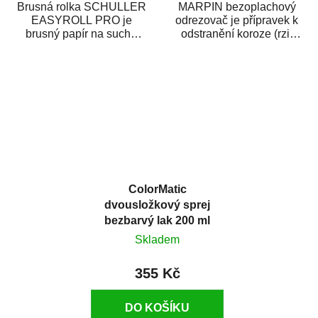
Brusná rolka SCHULLER
MARPIN bezoplachový
EASYROLL PRO je
odrezovač je přípravek k
brusný papír na suché
odstranění koroze (rzi)
broušení dodávaný ve
z kovových předmětů.
formě praktické rolky. Je...
Odrezovač po...
ColorMatic
dvousložkový sprej
bezbarvý lak 200 ml
Skladem
355 Kč
DO KOŠÍKU