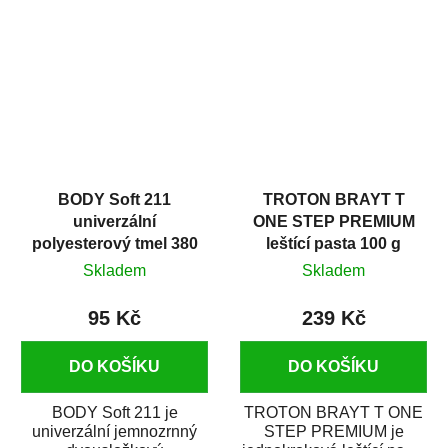
v autoopravárenství
určený především pro...
i v domácí dílně....
BODY Soft 211
TROTON BRAYT T
univerzální
ONE STEP PREMIUM
polyesterový tmel 380
leštící pasta 100 g
g
Skladem
Skladem
95 Kč
239 Kč
DO KOŠÍKU
DO KOŠÍKU
BODY Soft 211 je
TROTON BRAYT T ONE
univerzální jemnozrnný
STEP PREMIUM je