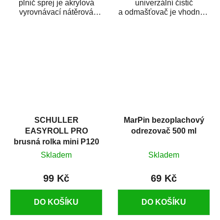
plnič sprej je akrylová
univerzální čistič
vyrovnávací nátěrová
a odmašťovač je vhodný k
hmota určená pro
odmašťování a čištění
vyplnění drobných...
kovových a plastových...
SCHULLER
MarPin bezoplachový
EASYROLL PRO
odrezovač 500 ml
brusná rolka mini P120
Skladem
Skladem
99 Kč
69 Kč
DO KOŠÍKU
DO KOŠÍKU