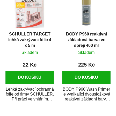
SCHULLER TARGET
BODY P960 reaktivní
lehká zakrývací fólie 4
základová barva ve
x 5 m
spreji 400 ml
Skladem
Skladem
22 Kč
225 Kč
DO KOŠÍKU
DO KOŠÍKU
Lehká zakrývací ochranná
BODY P960 Wash Primer
fólie od firmy SCHULLER.
je vynikající dvousložková
Při práci ve vnitřním
reaktivní základní barva
prostředí chrání před
ve spreji. Je vhodná
zastříkáním...
jako...