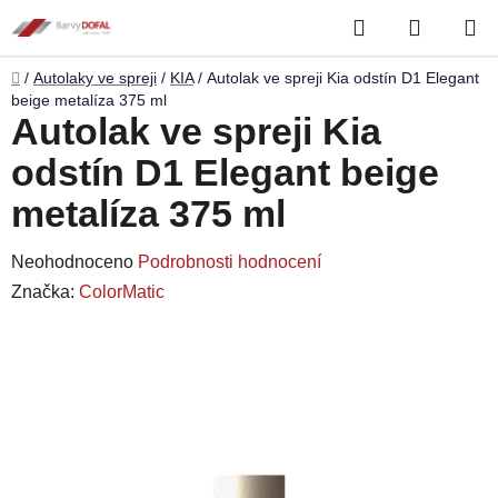
Přejít
Hledat
NÁKUP
na
obsah
KOŠÍK
Domů
/
Autolaky ve spreji
/
KIA
/
Autolak ve spreji Kia odstín D1 Elegant
beige metalíza 375 ml
Autolak ve spreji Kia
odstín D1 Elegant beige
metalíza 375 ml
Průměrné
Neohodnoceno
Podrobnosti hodnocení
hodnocení
Značka:
ColorMatic
produktu
je
0,0
z
5
hvězdiček.