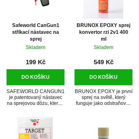
Safeworld CanGun1
BRUNOX EPOXY sprej
stříkací nástavec na
konvertor rzi 2v1 400
sprej
ml
Skladem
Skladem
199 Kč
549 Kč
DO KOŠÍKU
DO KOŠÍKU
SAFEWORLD CANGUN1
BRUNOX EPOXY je první
je patentovaný nástavec
sprej na světě, který
na sprejovou dózu, který ji
funguje jako odstraňovač
promění na profesionální
rzi s epoxidovou
stříkací...
pryskyřicí. Byl...