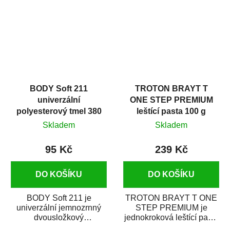
i v domácí dílně....
BODY Soft 211
TROTON BRAYT T
univerzální
ONE STEP PREMIUM
polyesterový tmel 380
leštící pasta 100 g
g
Skladem
Skladem
95 Kč
239 Kč
DO KOŠÍKU
DO KOŠÍKU
BODY Soft 211 je
TROTON BRAYT T ONE
univerzální jemnozrnný
STEP PREMIUM je
dvousložkový
jednokroková leštící pasta
polyesterový tmel s
nové generace s