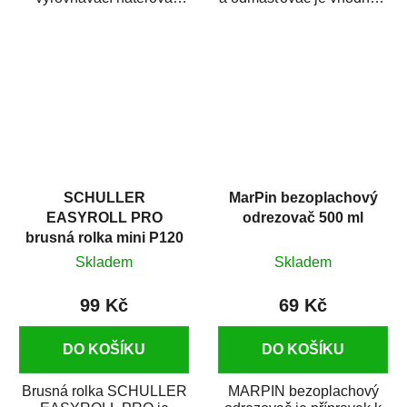
hmota určená pro
odmašťování a čištění
vyplnění drobných...
kovových a plastových...
SCHULLER
MarPin bezoplachový
EASYROLL PRO
odrezovač 500 ml
brusná rolka mini P120
Skladem
Skladem
99 Kč
69 Kč
DO KOŠÍKU
DO KOŠÍKU
Brusná rolka SCHULLER
MARPIN bezoplachový