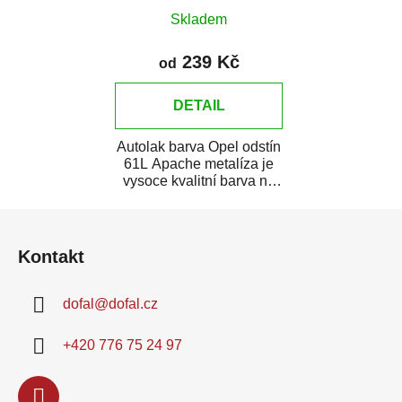
Skladem
239 Kč
od
DETAIL
Autolak barva Opel odstín
61L Apache metalíza je
vysoce kvalitní barva na
auto na bodové opravy,
Z
opravy...
á
Kontakt
p
a
dofal
@
dofal.cz
t
í
+420 776 75 24 97