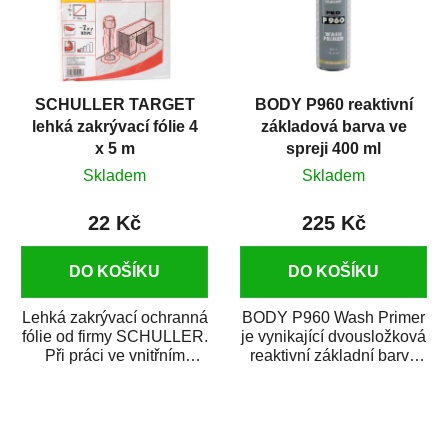
SCHULLER TARGET
BODY P960 reaktivní
lehká zakrývací fólie 4
základová barva ve
x 5 m
spreji 400 ml
Skladem
Skladem
22 Kč
225 Kč
DO KOŠÍKU
DO KOŠÍKU
Lehká zakrývací ochranná
BODY P960 Wash Primer
fólie od firmy SCHULLER.
je vynikající dvousložková
Při práci ve vnitřním
reaktivní základní barva
prostředí chrání před
ve spreji. Je vhodná
zastříkáním...
jako...