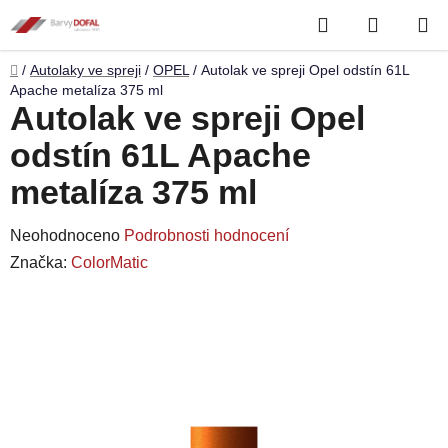
Přejít
Hledat
NÁKUP
na
obsah
KOŠÍK
Domů
/
Autolaky ve spreji
/
OPEL
/
Autolak ve spreji Opel odstín 61L
Apache metalíza 375 ml
Autolak ve spreji Opel
odstín 61L Apache
metalíza 375 ml
Průměrné
Neohodnoceno
Podrobnosti hodnocení
hodnocení
Značka:
ColorMatic
produktu
je
0,0
z
5
hvězdiček.