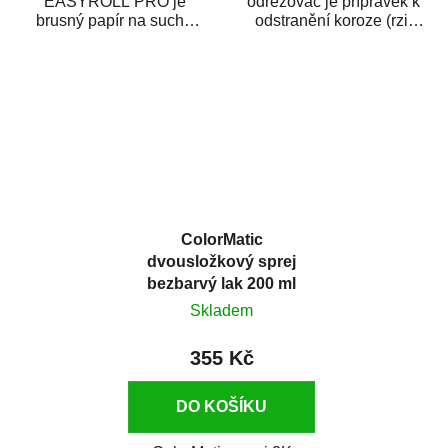
EASYROLL PRO je
odrezovač je přípravek k
brusný papír na suché
odstranění koroze (rzi)
broušení dodávaný ve
z kovových předmětů.
formě praktické rolky. Je...
Odrezovač po...
ColorMatic
dvousložkový sprej
bezbarvý lak 200 ml
Skladem
355 Kč
DO KOŠÍKU