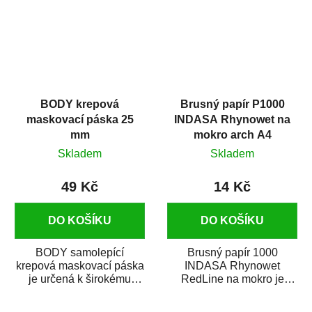
BODY krepová
Brusný papír P1000
maskovací páska 25
INDASA Rhynowet na
mm
mokro arch A4
Skladem
Skladem
49 Kč
14 Kč
DO KOŠÍKU
DO KOŠÍKU
BODY samolepící
Brusný papír 1000
krepová maskovací páska
INDASA Rhynowet
je určená k širokému
RedLine na mokro je
použití
voděodolný brusný papír
v autoopravárenství
určený především pro...