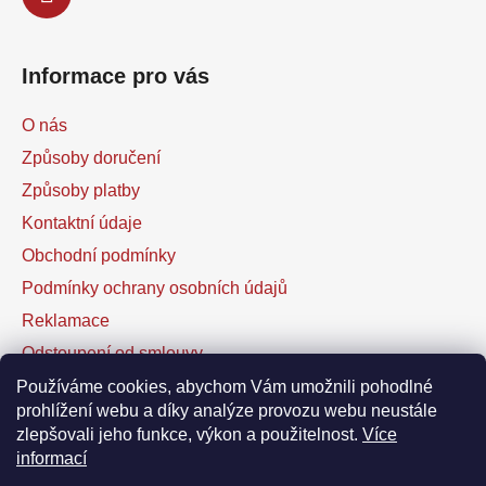
Informace pro vás
O nás
Způsoby doručení
Způsoby platby
Kontaktní údaje
Obchodní podmínky
Podmínky ochrany osobních údajů
Reklamace
Odstoupení od smlouvy
Kontaktní formulář
Používáme cookies, abychom Vám umožnili pohodlné
prohlížení webu a díky analýze provozu webu neustále
zlepšovali jeho funkce, výkon a použitelnost.
Více
Facebook
informací