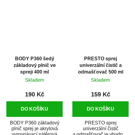
dobrými plnícími
obsahem vysoce
schopnostmi. Je...
kvalitního...
BODY P360 šedý
PRESTO sprej
základový plnič ve
univerzální čistič a
spreji 400 ml
odmašťovač 500 ml
Skladem
Skladem
190 Kč
159 Kč
DO KOŠÍKU
DO KOŠÍKU
BODY P360 základový
PRESTO sprej
plnič sprej je akrylová
univerzální čistič
vyrovnávací nátěrová
a odmašťovač je vhodný k