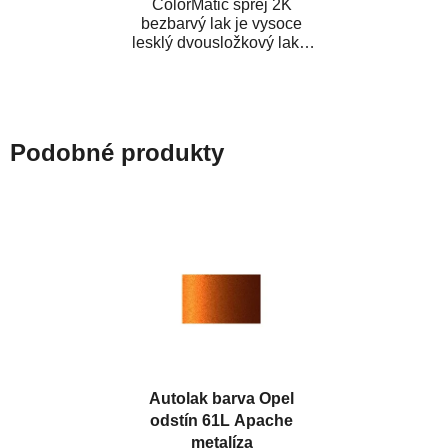
ColorMatic sprej 2K
bezbarvý lak je vysoce
lesklý dvousložkový lak s
tužidlem v spreji. Je
extrémně odolný...
Podobné produkty
Autolak barva Opel
odstín 61L Apache
metalíza