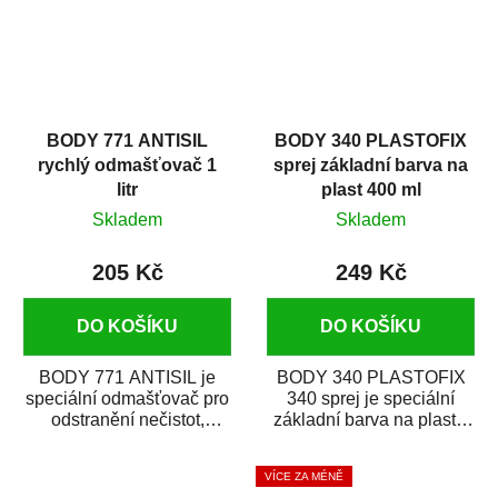
BODY 771 ANTISIL
BODY 340 PLASTOFIX
rychlý odmašťovač 1
sprej základní barva na
litr
plast 400 ml
Skladem
Skladem
205 Kč
249 Kč
DO KOŠÍKU
DO KOŠÍKU
BODY 771 ANTISIL je
BODY 340 PLASTOFIX
speciální odmašťovač pro
340 sprej je speciální
odstranění nečistot,
základní barva na plasty,
silikónu a mastnoty z
která zajistí přilnavost
povrchů před jejich...
vrchních...
VÍCE ZA MÉNĚ