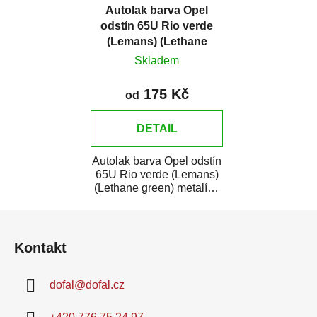
Autolak barva Opel
odstín 65U Rio verde
(Lemans) (Lethane
green) metalíza
Skladem
175 Kč
od
DETAIL
Autolak barva Opel odstín
65U Rio verde (Lemans)
(Lethane green) metalíza
je vysoce kvalitní barva na
Z
auto...
á
Kontakt
p
a
dofal
@
dofal.cz
t
í