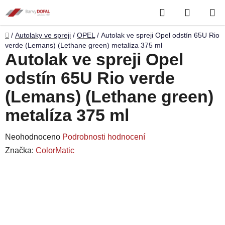
Přejít
Hledat
NÁKUP
na
obsah
KOŠÍK
Domů
/
Autolaky ve spreji
/
OPEL
/
Autolak ve spreji Opel odstín 65U Rio
verde (Lemans) (Lethane green) metalíza 375 ml
Autolak ve spreji Opel
odstín 65U Rio verde
(Lemans) (Lethane green)
metalíza 375 ml
Průměrné
Neohodnoceno
Podrobnosti hodnocení
hodnocení
Značka:
ColorMatic
produktu
je
0,0
z
5