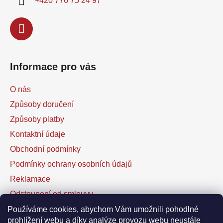
+420 776 75 24 97
Informace pro vás
O nás
Způsoby doručení
Způsoby platby
Kontaktní údaje
Obchodní podmínky
Podmínky ochrany osobních údajů
Reklamace
Odstoupení od smlouvy
Kontaktní formulář
Používáme cookies, abychom Vám umožnili pohodlné
prohlížení webu a díky analýze provozu webu neustále