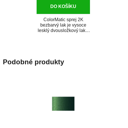
DO KOŠÍKU
ColorMatic sprej 2K
bezbarvý lak je vysoce
lesklý dvousložkový lak s
tužidlem v spreji. Je
extrémně odolný...
Podobné produkty