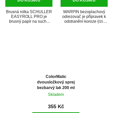
DO KOŠÍKU
DO KOŠÍKU
Brusná rolka SCHULLER
MARPIN bezoplachový
EASYROLL PRO je
odrezovač je přípravek k
brusný papír na suché
odstranění koroze (rzi)
broušení dodávaný ve
z kovových předmětů.
formě praktické rolky. Je...
Odrezovač po...
ColorMatic
dvousložkový sprej
bezbarvý lak 200 ml
Skladem
355 Kč