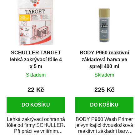
SCHULLER TARGET
BODY P960 reaktivní
lehká zakrývací fólie 4
základová barva ve
x 5 m
spreji 400 ml
Skladem
Skladem
22 Kč
225 Kč
DO KOŠÍKU
DO KOŠÍKU
Lehká zakrývací ochranná
BODY P960 Wash Primer
fólie od firmy SCHULLER.
je vynikající dvousložková
Při práci ve vnitřním
reaktivní základní barva
prostředí chrání před
ve spreji. Je vhodná