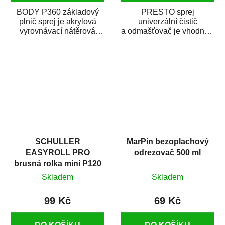
BODY P360 základový
PRESTO sprej
plnič sprej je akrylová
univerzální čistič
vyrovnávací nátěrová
a odmašťovač je vhodný k
hmota určená pro
odmašťování a čištění
vyplnění drobných...
kovových a plastových...
SCHULLER
MarPin bezoplachový
EASYROLL PRO
odrezovač 500 ml
brusná rolka mini P120
Skladem
Skladem
99 Kč
69 Kč