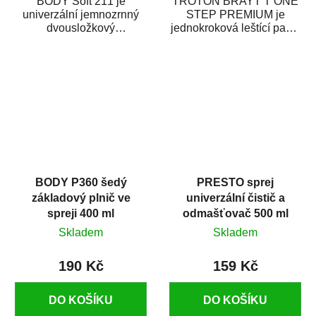
BODY Soft 211 je
TROTON BRAYT T ONE
univerzální jemnozrnný
STEP PREMIUM je
dvousložkový
jednokroková leštící pasta
polyesterový tmel s
nové generace s
dobrými plnícími
obsahem vysoce
schopnostmi. Je...
kvalitního...
BODY P360 šedý
PRESTO sprej
základový plnič ve
univerzální čistič a
spreji 400 ml
odmašťovač 500 ml
Skladem
Skladem
190 Kč
159 Kč
DO KOŠÍKU
DO KOŠÍKU