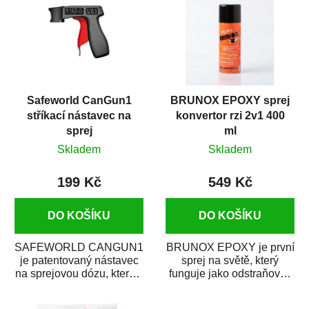
Safeworld CanGun1
BRUNOX EPOXY sprej
stříkací nástavec na
konvertor rzi 2v1 400
sprej
ml
Skladem
Skladem
199 Kč
549 Kč
DO KOŠÍKU
DO KOŠÍKU
SAFEWORLD CANGUN1
BRUNOX EPOXY je první
je patentovaný nástavec
sprej na světě, který
na sprejovou dózu, který ji
funguje jako odstraňovač
promění na profesionální
rzi s epoxidovou
stříkací...
pryskyřicí. Byl...