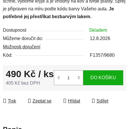
schne, výborně kryje a je vhodný na kov a tvrdé plasty. Sprej
je připraven na míru podle kódu barvy Vašeho auta.
Je
potřebné jej přestříkat bezbarvým lakem.
Dostupnost
Skladem
Můžeme doručit do:
12.8.2026
Možnosti doručení
Kód:
F1357/9680
490 Kč
/ ks
DO KOŠÍKU
405 Kč bez DPH
Měrná cena:
Tisk
Zeptat se
Hlídat
Sdílet