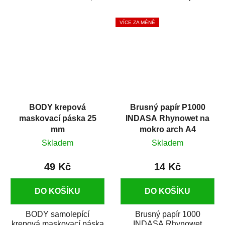
silikónu a mastnoty z
která zajistí přilnavost
povrchů před jejich...
vrchních...
VÍCE ZA MÉNĚ
BODY krepová
Brusný papír P1000
maskovací páska 25
INDASA Rhynowet na
mm
mokro arch A4
Skladem
Skladem
49 Kč
14 Kč
DO KOŠÍKU
DO KOŠÍKU
BODY samolepící
Brusný papír 1000
krepová maskovací páska
INDASA Rhynowet