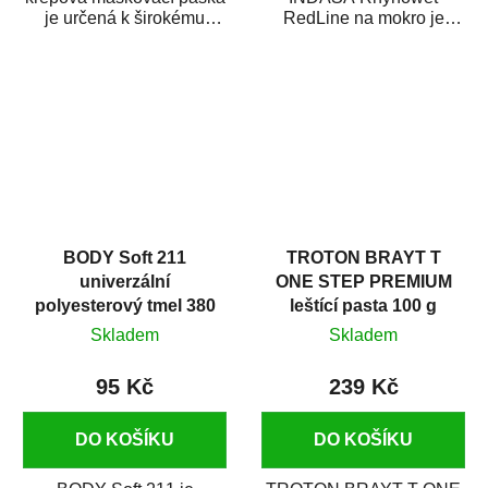
je určená k širokému
RedLine na mokro je
použití
voděodolný brusný papír
v autoopravárenství
určený především pro...
i v domácí dílně....
BODY Soft 211
TROTON BRAYT T
univerzální
ONE STEP PREMIUM
polyesterový tmel 380
leštící pasta 100 g
g
Skladem
Skladem
95 Kč
239 Kč
DO KOŠÍKU
DO KOŠÍKU