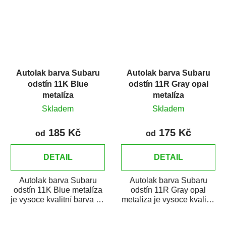
Autolak barva Subaru
Autolak barva Subaru
odstín 11K Blue
odstín 11R Gray opal
metalíza
metalíza
Skladem
Skladem
185 Kč
175 Kč
od
od
DETAIL
DETAIL
Autolak barva Subaru
Autolak barva Subaru
odstín 11K Blue metalíza
odstín 11R Gray opal
je vysoce kvalitní barva na
metalíza je vysoce kvalitní
auto na bodové opravy,
barva na auto na bodové
opravy...
opravy,...