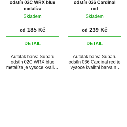
odstín 02C WRX blue
odstín 036 Cardinal
metalíza
red
Skladem
Skladem
185 Kč
239 Kč
od
od
DETAIL
DETAIL
Autolak barva Subaru
Autolak barva Subaru
odstín 02C WRX blue
odstín 036 Cardinal red je
metalíza je vysoce kvalitní
vysoce kvalitní barva na
barva na auto na bodové
auto na bodové opravy,
opravy, opravy...
opravy...