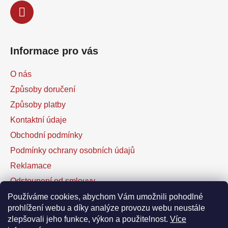
ý
p
i
s
u
Informace pro vás
O nás
Způsoby doručení
Způsoby platby
Kontaktní údaje
Obchodní podmínky
Podmínky ochrany osobních údajů
Reklamace
Odstoupení od smlouvy
Kontaktní formulář
Používáme cookies, abychom Vám umožnili pohodlné
prohlížení webu a díky analýze provozu webu neustále
zlepšovali jeho funkce, výkon a použitelnost.
Více