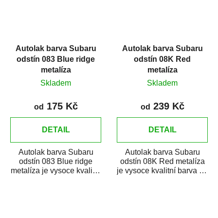
Autolak barva Subaru
Autolak barva Subaru
odstín 083 Blue ridge
odstín 08K Red
metalíza
metalíza
Skladem
Skladem
175 Kč
239 Kč
od
od
DETAIL
DETAIL
Autolak barva Subaru
Autolak barva Subaru
odstín 083 Blue ridge
odstín 08K Red metalíza
metalíza je vysoce kvalitní
je vysoce kvalitní barva na
barva na auto na bodové
auto na bodové opravy,
opravy,...
opravy...