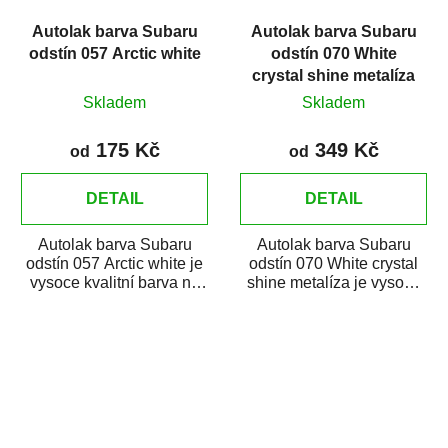
Autolak barva Subaru
Autolak barva Subaru
odstín 057 Arctic white
odstín 070 White
crystal shine metalíza
Skladem
Skladem
175 Kč
349 Kč
od
od
DETAIL
DETAIL
Autolak barva Subaru
Autolak barva Subaru
odstín 057 Arctic white je
odstín 070 White crystal
vysoce kvalitní barva na
shine metalíza je vysoce
auto na bodové opravy,
kvalitní barva na auto na
opravy...
opravy...