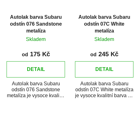
Autolak barva Subaru
Autolak barva Subaru
odstín 076 Sandstone
odstín 07C White
metalíza
metalíza
Skladem
Skladem
175 Kč
245 Kč
od
od
DETAIL
DETAIL
Autolak barva Subaru
Autolak barva Subaru
odstín 076 Sandstone
odstín 07C White metalíza
metalíza je vysoce kvalitní
je vysoce kvalitní barva na
barva na auto na bodové
auto na bodové opravy,
opravy,...
opravy...