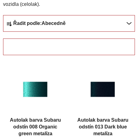
vozidla (celolak).
Ř
Řadit podle:
Abecedně
a
z
e
OTEVŘÍT FILTR
n
í
V
p
ý
r
p
o
i
d
s
u
p
k
r
t
Autolak barva Subaru
Autolak barva Subaru
o
ů
odstín 008 Organic
odstín 013 Dark blue
d
green metalíza
metalíza
u