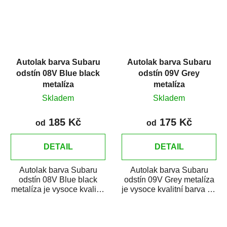
Autolak barva Subaru
Autolak barva Subaru
odstín 08V Blue black
odstín 09V Grey
metalíza
metalíza
Skladem
Skladem
185 Kč
175 Kč
od
od
DETAIL
DETAIL
Autolak barva Subaru
Autolak barva Subaru
odstín 08V Blue black
odstín 09V Grey metalíza
metalíza je vysoce kvalitní
je vysoce kvalitní barva na
barva na auto na bodové
auto na bodové opravy,
opravy,...
opravy...