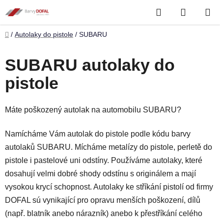
Přejít
Hledat
NÁKUP
na
obsah
KOŠÍK
Domů
/
Autolaky do pistole
/
SUBARU
SUBARU autolaky do
pistole
Máte poškozený autolak na automobilu SUBARU?
Namícháme Vám autolak do pistole podle kódu barvy
autolaků SUBARU. Mícháme metalízy do pistole, perletě do
pistole i pastelové uni odstíny. Používáme autolaky, které
dosahují velmi dobré shody odstínu s originálem a mají
vysokou krycí schopnost. Autolaky ke stříkání pistolí od firmy
DOFAL sú vynikající pro opravu menších poškození, dílů
(např. blatník anebo nárazník) anebo k přestříkání celého