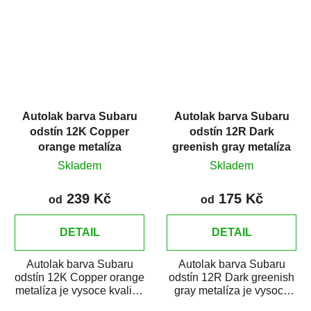
Autolak barva Subaru
Autolak barva Subaru
odstín 12K Copper
odstín 12R Dark
orange metalíza
greenish gray metalíza
Skladem
Skladem
239 Kč
175 Kč
od
od
DETAIL
DETAIL
Autolak barva Subaru
Autolak barva Subaru
odstín 12K Copper orange
odstín 12R Dark greenish
metalíza je vysoce kvalitní
gray metalíza je vysoce
barva na auto na bodové
kvalitní barva na auto na