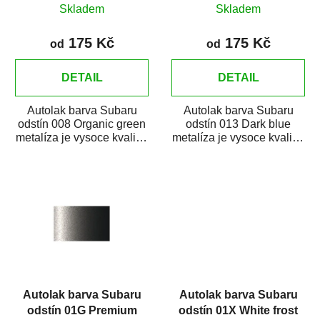
Skladem
Skladem
k
t
175 Kč
175 Kč
od
od
ů
DETAIL
DETAIL
Autolak barva Subaru
Autolak barva Subaru
odstín 008 Organic green
odstín 013 Dark blue
metalíza je vysoce kvalitní
metalíza je vysoce kvalitní
barva na auto na bodové
barva na auto na bodové
opravy,...
opravy,...
Autolak barva Subaru
Autolak barva Subaru
odstín 01G Premium
odstín 01X White frost