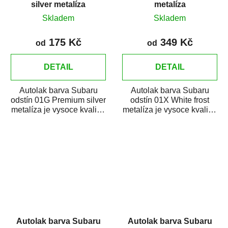
silver metalíza
metalíza
Skladem
Skladem
175 Kč
349 Kč
od
od
DETAIL
DETAIL
Autolak barva Subaru
Autolak barva Subaru
odstín 01G Premium silver
odstín 01X White frost
metalíza je vysoce kvalitní
metalíza je vysoce kvalitní
barva na auto na bodové
barva na auto na opravy
opravy,...
poškozených...
Autolak barva Subaru
Autolak barva Subaru