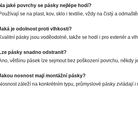
ý
Na jaké povrchy se pásky nejlépe hodí?
p
Používají se na plast, kov, sklo i textilie, vždy na čistý a odmašt
i
s
Jaká je odolnost proti vlhkosti?
u
Kvalitní pásky jsou voděodolné, takže se hodí i pro exteriér a vlh
Lze pásky snadno odstranit?
Ano, většinu pásek lze sejmout bez poškození povrchu, někdy je
Jakou nosnost mají montážní pásky?
Nosnost záleží na konkrétním typu, průmyslové pásky zvládají i 