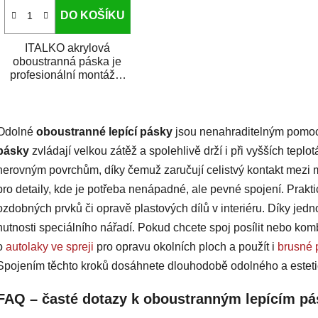
DO KOŠÍKU
ITALKO akrylová
oboustranná páska je
profesionální montážní
páska vyrobená z
akrylové pěny s
O
vysokou...
v
Odolné
oboustranné lepící pásky
jsou nenahraditelným pomoc
l
á
pásky
zvládají velkou zátěž a spolehlivě drží i při vyšších teplo
d
nerovným povrchům, díky čemuž zaručují celistvý kontakt mezi m
a
pro detaily, kde je potřeba nenápadné, ale pevné spojení. Praktic
c
ozdobných prvků či opravě plastových dílů v interiéru. Díky jedn
í
nutnosti speciálního nářadí. Pokud chcete spoj posílit nebo ko
p
r
o
autolaky ve spreji
pro opravu okolních ploch a použít i
brusné 
v
Spojením těchto kroků dosáhnete dlouhodobě odolného a esteti
k
y
FAQ – časté dotazy k oboustranným lepícím p
v