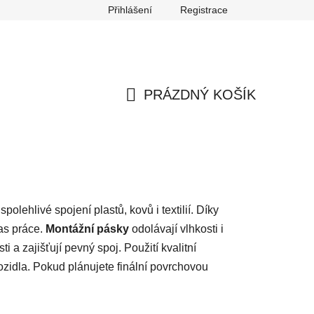
Přihlášení
Registrace
any osobních údajů
Reklamace
Odstoupení od smlouvy
PRÁZDNÝ KOŠÍK
NÁKUPNÍ
KOŠÍK
spolehlivé spojení plastů, kovů i textilií. Díky
čas práce.
Montážní pásky
odolávají vlhkosti i
 a zajišťují pevný spoj. Použití kvalitní
vozidla. Pokud plánujete finální povrchovou