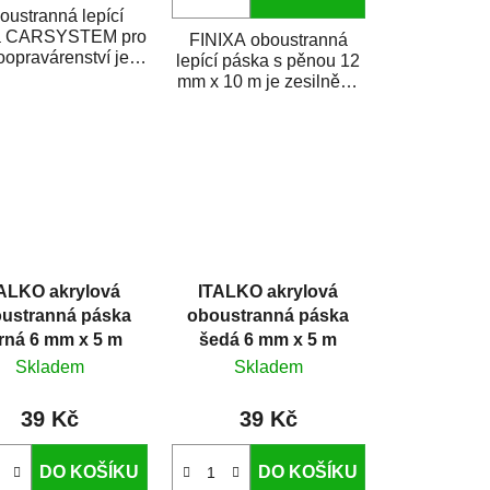
oustranná lepící
a CARSYSTEM pro
FINIXA oboustranná
oopravárenství je
lepící páska s pěnou 12
ená pro vibracím
mm x 10 m je zesilněná
odolné lepení
akrylová pěnová páska
ozdobných a...
pro lepení...
ALKO akrylová
ITALKO akrylová
ustranná páska
oboustranná páska
rná 6 mm x 5 m
šedá 6 mm x 5 m
Skladem
Skladem
39 Kč
39 Kč
DO KOŠÍKU
DO KOŠÍKU