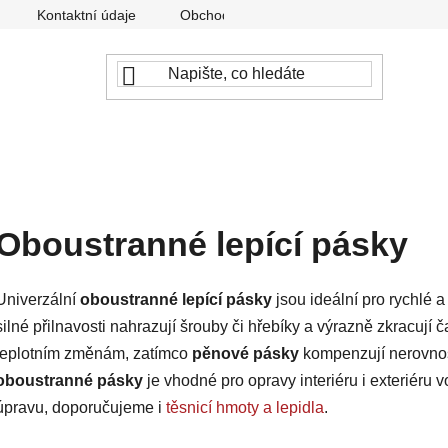
Kontaktní údaje
Obchodní podmínky
Podmínky ochr
Oboustranné lepící pásky
Univerzální
oboustranné lepící pásky
jsou ideální pro rychlé a 
silné přilnavosti nahrazují šrouby či hřebíky a výrazně zkracují 
teplotním změnám, zatímco
pěnové pásky
kompenzují nerovnosti
oboustranné pásky
je vhodné pro opravy interiéru i exteriéru 
úpravu, doporučujeme i
těsnicí hmoty a lepidla
.