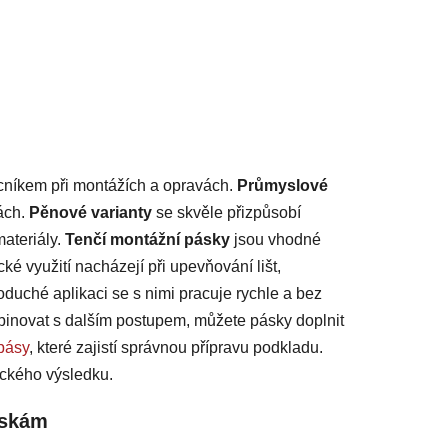
níkem při montážích a opravách.
Průmyslové
tách.
Pěnové varianty
se skvěle přizpůsobí
ateriály.
Tenčí montážní pásky
jsou vhodné
ké využití nacházejí při upevňování lišt,
oduché aplikaci se s nimi pracuje rychle a bez
mbinovat s dalším postupem, můžete pásky doplnit
pásy
, které zajistí správnou přípravu podkladu.
ckého výsledku.
áskám