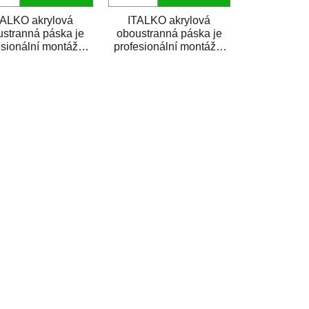
TALKO akrylová
ITALKO akrylová
stranná páska je
oboustranná páska je
esionální montážní
profesionální montážní
ska vyrobená z
páska vyrobená z
krylové pěny s
akrylové pěny s
vysokou...
vysokou...