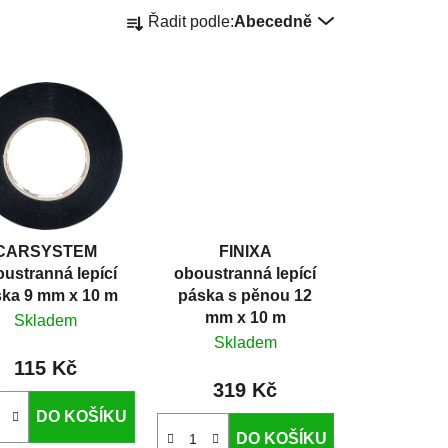
Ř
Řadit podle:
Abecedně
a
z
e
n
í
p
r
o
d
CARSYSTEM
FINIXA
u
ustranná lepící
oboustranná lepící
k
ka 9 mm x 10 m
páska s pěnou 12
t
mm x 10 m
Skladem
ů
Skladem
115 Kč
319 Kč
DO KOŠÍKU
DO KOŠÍKU