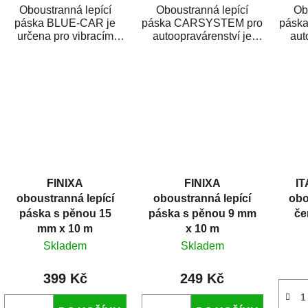
Oboustranná lepící
Oboustranná lepící
Ob
páska BLUE-CAR je
páska CARSYSTEM pro
pásk
určena pro vibracím
autoopravárenství je
aut
odolné lepení
určená pro vibracím
urč
ozdobných a
odolné lepení
ochranných lišt,
ozdobných a...
emblémů...
FINIXA
FINIXA
IT
oboustranná lepící
oboustranná lepící
obo
páska s pěnou 15
páska s pěnou 9 mm
če
mm x 10 m
x 10 m
Skladem
Skladem
399 Kč
249 Kč