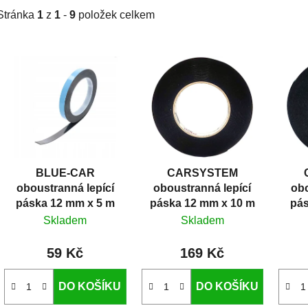
Stránka
1
z
1
-
9
položek celkem
V
ý
p
i
s
p
r
BLUE-CAR
CARSYSTEM
o
oboustranná lepící
oboustranná lepící
obo
d
páska 12 mm x 5 m
páska 12 mm x 10 m
pás
u
Skladem
Skladem
k
t
59 Kč
169 Kč
ů
DO KOŠÍKU
DO KOŠÍKU