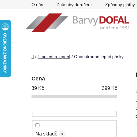
Přejít
O nás
Způsoby doručení
Způsoby platby
na
obsah
Domů
/
Tmelení a lepení
/
Oboustranné lepící pásky
P
o
Cena
s
39
Kč
399
Kč
t
r
a
n
n
í
Na skladě
9