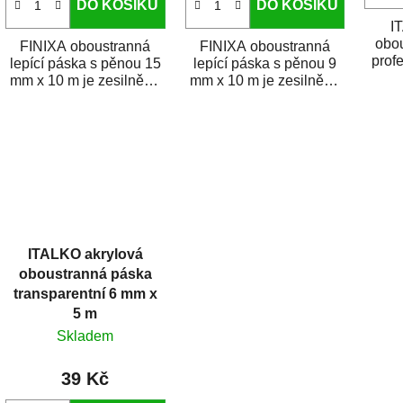
DO KOŠÍKU
DO KOŠÍKU
I
obou
FINIXA oboustranná
FINIXA oboustranná
prof
lepící páska s pěnou 15
lepící páska s pěnou 9
pá
mm x 10 m je zesilněná
mm x 10 m je zesilněná
a
akrylová pěnová páska
akrylová pěnová páska
pro lepení...
pro lepení ozdobných...
ITALKO akrylová
oboustranná páska
transparentní 6 mm x
5 m
Skladem
39 Kč