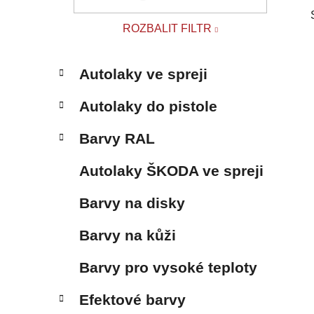
p
a
ROZBALIT FILTR
n
e
K
Přeskočit
l
Autolaky ve spreji
a
kategorie
t
Autolaky do pistole
e
g
Barvy RAL
o
r
Autolaky ŠKODA ve spreji
i
e
Barvy na disky
Barvy na kůži
Barvy pro vysoké teploty
Efektové barvy