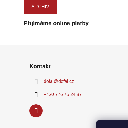
ARCHIV
Přijímáme online platby
Z
á
Kontakt
p
a
dofal
@
dofal.cz
t
í
+420 776 75 24 97