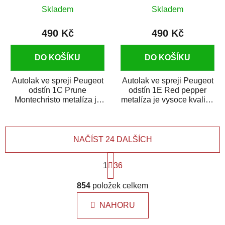
metalíza 375 ml
Skladem
Skladem
490 Kč
490 Kč
DO KOŠÍKU
DO KOŠÍKU
Autolak ve spreji Peugeot
Autolak ve spreji Peugeot
odstín 1C Prune
odstín 1E Red pepper
Montechristo metalíza je
metalíza je vysoce kvalitní
vysoce kvalitní barva na
barva na auto ve spreji
auto ve spreji...
na...
NAČÍST 24 DALŠÍCH
S
1
t
36
r
O
á
854
položek celkem
v
n
l
k
NAHORU
á
o
d
v