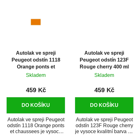
Autolak ve spreji
Autolak ve spreji
Peugeot odstín 1118
Peugeot odstín 123F
Orange ponts et
Rouge cherry 400 ml
chaussees 400 ml
Skladem
Skladem
459 Kč
459 Kč
DO KOŠÍKU
DO KOŠÍKU
Autolak ve spreji Peugeot
Autolak ve spreji Peugeot
odstín 1118 Orange ponts
odstín 123F Rouge cherry
et chaussees je vysoce
je vysoce kvalitní barva na
kvalitní barva na auto ve
auto ve spreji na opravu...