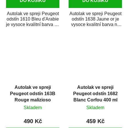
DO KOŠÍKU
DO KOŠÍKU
Autolak ve spreji Peugeot
Autolak ve spreji Peugeot
odstín 1610 Bleu d'Arabie
odstín 1638 Jaune or je
je vysoce kvalitní barva na
vysoce kvalitní barva na
auto ve spreji na opravu...
auto ve spreji na opravu
dílů...
Autolak ve spreji
Autolak ve spreji
Peugeot odstín 163B
Peugeot odstín 1682
Rouge malizioso
Blanc Corfou 400 ml
metalíza 375 ml
Skladem
Skladem
490 Kč
459 Kč