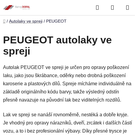
Přejít
Hledat
NÁKUP
na
obsah
KOŠÍK
Domů
/
Autolaky ve spreji
/
PEUGEOT
PEUGEOT autolaky ve
spreji
Autolak PEUGEOT ve spreji je určen pro opravy poškození
laku, jako jsou škrábance, oděrky nebo drobná poškození
karoserie a plastových dílů. Spreje mícháme individuálně na
základě originálního kódu barvy, takže výsledný odstín
přesně navazuje na původní lak bez viditelných rozdílů.
Lak ve spreji se nanáší rovnoměrně, nestéká a dobře kryje.
Je vhodný pro opravy nárazníků, dveří, zrcátek i dalších částí
vozu, a to i bez profesionální výbavy. Díky přesné trysce je