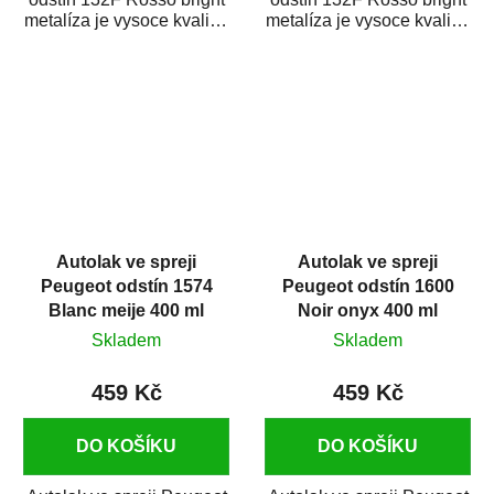
metalíza je vysoce kvalitní
metalíza je vysoce kvalitní
barva na auto ve spreji
barva na auto ve spreji
na...
na...
Autolak ve spreji
Autolak ve spreji
Peugeot odstín 1574
Peugeot odstín 1600
Blanc meije 400 ml
Noir onyx 400 ml
Skladem
Skladem
459 Kč
459 Kč
DO KOŠÍKU
DO KOŠÍKU