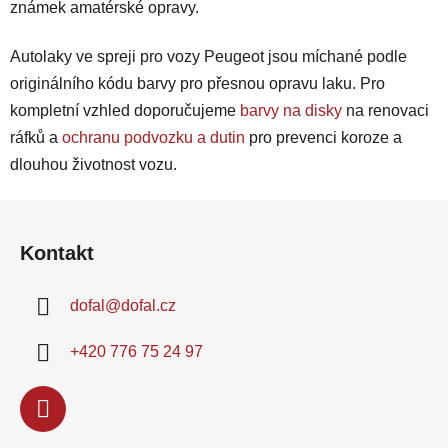
známek amatérské opravy.
Autolaky ve spreji pro vozy Peugeot jsou míchané podle
originálního kódu barvy pro přesnou opravu laku. Pro
kompletní vzhled doporučujeme
barvy na disky
na renovaci
ráfků a
ochranu podvozku a dutin
pro prevenci koroze a
dlouhou životnost vozu.
Z
á
Kontakt
p
a
dofal
@
dofal.cz
t
í
+420 776 75 24 97