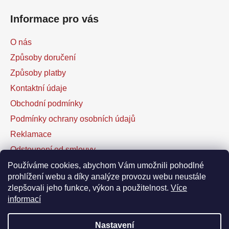
Informace pro vás
O nás
Způsoby doručení
Způsoby platby
Kontaktní údaje
Obchodní podmínky
Podmínky ochrany osobních údajů
Reklamace
Odstoupení od smlouvy
Kontaktní formulář
Používáme cookies, abychom Vám umožnili pohodlné
prohlížení webu a díky analýze provozu webu neustále
zlepšovali jeho funkce, výkon a použitelnost.
Více
Facebook
informací
Nastavení