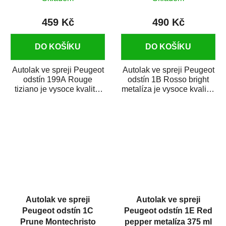
459 Kč
490 Kč
DO KOŠÍKU
DO KOŠÍKU
Autolak ve spreji Peugeot
Autolak ve spreji Peugeot
odstín 199A Rouge
odstín 1B Rosso bright
tiziano je vysoce kvalitní
metalíza je vysoce kvalitní
barva na auto ve spreji na
barva na auto ve spreji
opravu...
na...
Autolak ve spreji
Autolak ve spreji
Peugeot odstín 1C
Peugeot odstín 1E Red
Prune Montechristo
pepper metalíza 375 ml