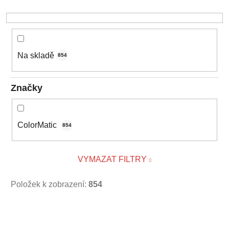
u
k
t
ů
Na skladě
854
Značky
ColorMatic
854
VYMAZAT FILTRY
Položek k zobrazení:
854
V
ý