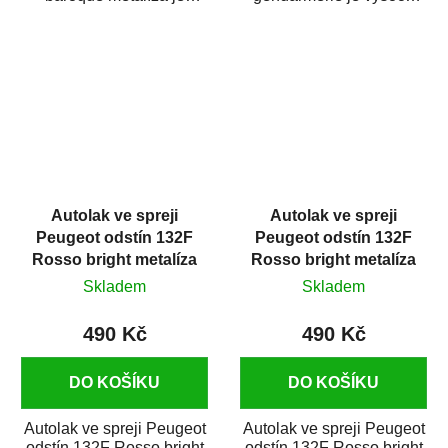
vysoce kvalitní barva na
kvalitní barva na auto ve
auto ve spreji na...
spreji na opravu...
Autolak ve spreji
Autolak ve spreji
Peugeot odstín 132F
Peugeot odstín 132F
Rosso bright metalíza
Rosso bright metalíza
375 ml
375 ml
Skladem
Skladem
490 Kč
490 Kč
DO KOŠÍKU
DO KOŠÍKU
Autolak ve spreji Peugeot
Autolak ve spreji Peugeot
odstín 132F Rosso bright
odstín 132F Rosso bright