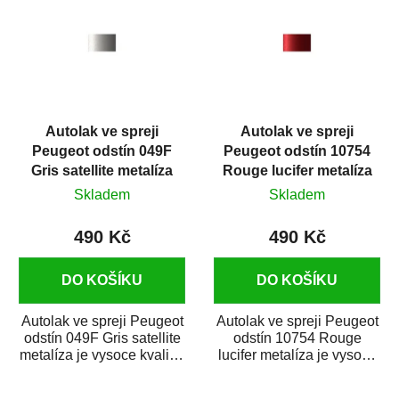
p
i
s
p
r
Autolak ve spreji
Autolak ve spreji
o
Peugeot odstín 049F
Peugeot odstín 10754
d
Gris satellite metalíza
Rouge lucifer metalíza
u
375 ml
375 ml
Skladem
Skladem
k
t
490 Kč
490 Kč
ů
DO KOŠÍKU
DO KOŠÍKU
Autolak ve spreji Peugeot
Autolak ve spreji Peugeot
odstín 049F Gris satellite
odstín 10754 Rouge
metalíza je vysoce kvalitní
lucifer metalíza je vysoce
barva na auto ve spreji
kvalitní barva na auto ve
na...
spreji na...