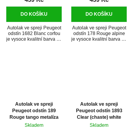
DO KOŠÍKU
DO KOŠÍKU
Autolak ve spreji Peugeot
Autolak ve spreji Peugeot
odstín 1682 Blanc corfou
odstín 178 Rouge alpine
je vysoce kvalitní barva na
je vysoce kvalitní barva na
auto ve spreji na opravu...
auto ve spreji na opravu
dílů...
Autolak ve spreji
Autolak ve spreji
Peugeot odstín 189
Peugeot odstín 1893
Rouge tango metalíza
Clear (chaste) white
375 ml
400 ml
Skladem
Skladem