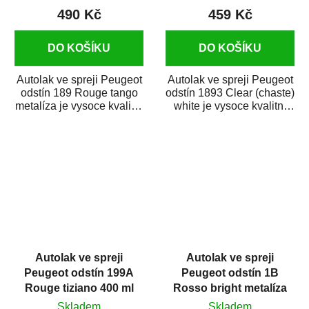
490 Kč
459 Kč
DO KOŠÍKU
DO KOŠÍKU
Autolak ve spreji Peugeot
Autolak ve spreji Peugeot
odstín 189 Rouge tango
odstín 1893 Clear (chaste)
metalíza je vysoce kvalitní
white je vysoce kvalitní
barva na auto ve spreji
barva na auto ve spreji
na...
na...
Autolak ve spreji
Autolak ve spreji
Peugeot odstín 199A
Peugeot odstín 1B
Rouge tiziano 400 ml
Rosso bright metalíza
375 ml
Skladem
Skladem