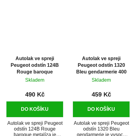
spreji...
Autolak ve spreji
Autolak ve spreji
Peugeot odstín 124B
Peugeot odstín 1320
Rouge baroque
Bleu gendarmerie 400
metalíza 375 ml
ml
Skladem
Skladem
490 Kč
459 Kč
DO KOŠÍKU
DO KOŠÍKU
Autolak ve spreji Peugeot
Autolak ve spreji Peugeot
odstín 124B Rouge
odstín 1320 Bleu
baroque metalíza je
gendarmerie je vysoce