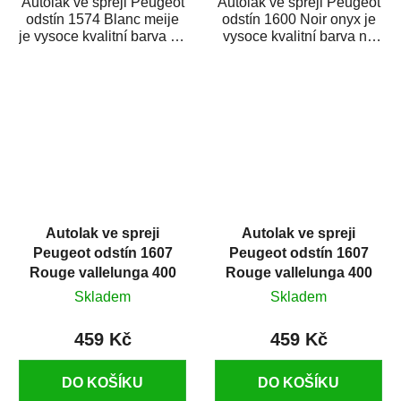
Autolak ve spreji Peugeot
Autolak ve spreji Peugeot
odstín 1574 Blanc meije
odstín 1600 Noir onyx je
je vysoce kvalitní barva na
vysoce kvalitní barva na
auto ve spreji na opravu
auto ve spreji na opravu
dílů...
dílů...
Autolak ve spreji
Autolak ve spreji
Peugeot odstín 1607
Peugeot odstín 1607
Rouge vallelunga 400
Rouge vallelunga 400
ml
ml
Skladem
Skladem
459 Kč
459 Kč
DO KOŠÍKU
DO KOŠÍKU