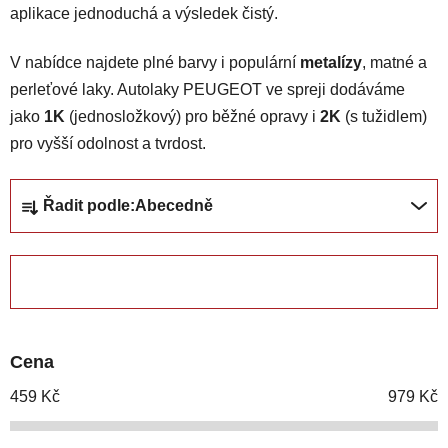
aplikace jednoduchá a výsledek čistý.
V nabídce najdete plné barvy i populární
metalízy
, matné a
perleťové laky. Autolaky PEUGEOT ve spreji dodáváme
jako
1K
(jednosložkový) pro běžné opravy i
2K
(s tužidlem)
pro vyšší odolnost a tvrdost.
Ř
Řadit podle:
Abecedně
a
z
e
ZAVŘÍT FILTR
n
í
p
Cena
r
o
459
Kč
979
Kč
d