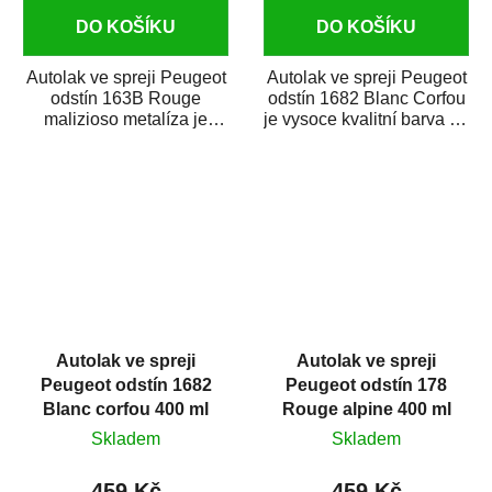
DO KOŠÍKU
DO KOŠÍKU
Autolak ve spreji Peugeot
Autolak ve spreji Peugeot
odstín 163B Rouge
odstín 1682 Blanc Corfou
malizioso metalíza je
je vysoce kvalitní barva na
vysoce kvalitní barva na
auto ve spreji na opravu...
auto ve spreji...
Autolak ve spreji
Autolak ve spreji
Peugeot odstín 1682
Peugeot odstín 178
Blanc corfou 400 ml
Rouge alpine 400 ml
Skladem
Skladem
459 Kč
459 Kč