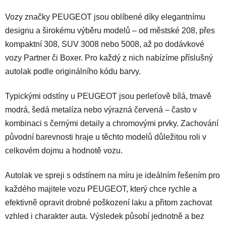
a
á
Vozy značky PEUGEOT jsou oblíbené díky elegantnímu
n
c
í
í
designu a širokému výběru modelů – od městské 208, přes
p
kompaktní 308, SUV 3008 nebo 5008, až po dodávkové
r
vozy Partner či Boxer. Pro každý z nich nabízíme příslušný
v
autolak podle originálního kódu barvy.
k
y
v
Typickými odstíny u PEUGEOT jsou perleťově bílá, tmavě
ý
modrá, šedá metalíza nebo výrazná červená – často v
p
kombinaci s černými detaily a chromovými prvky. Zachování
i
původní barevnosti hraje u těchto modelů důležitou roli v
s
celkovém dojmu a hodnotě vozu.
u
Autolak ve spreji s odstínem na míru je ideálním řešením pro
každého majitele vozu PEUGEOT, který chce rychle a
efektivně opravit drobné poškození laku a přitom zachovat
vzhled i charakter auta. Výsledek působí jednotně a bez