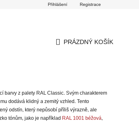
Přihlášení
Registrace
any osobních údajů
Reklamace
Odstoupení od smlouvy
PRÁZDNÝ KOŠÍK
NÁKUPNÍ
KOŠÍK
bící barvy z palety RAL Classic. Svým charakterem
mu dodává klidný a zemitý vzhled. Tento
ný odstín, který nepůsobí příliš výrazně, ale
ízko tónům, jako je například
RAL 1001 béžová
,