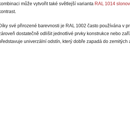
i
kombinaci může vytvořit také světlejší varianta
RAL 1014 slonov
s
kontrast.
u
Díky své přirozené barevnosti je RAL 1002 často používána v p
zároveň dostatečně odlišit jednotlivé prvky konstrukce nebo zař
představuje univerzální odstín, který dobře zapadá do zemitých