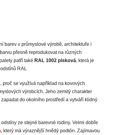
 barev v průmyslové výrobě, architektuře i
e barvu přesně reprodukovat na různých
palety patří také
RAL 1002 písková
, která je
h odstínů RAL
, proč se využívá například na kovových
ůmyslových výrobcích. Jeho zemitý charakter
apadat do okolního prostředí a vytváří klidný
 odstíny ze stejné barevné rodiny. Velmi dobře
á
, který má výraznější hnědý podtón. Zajímavou