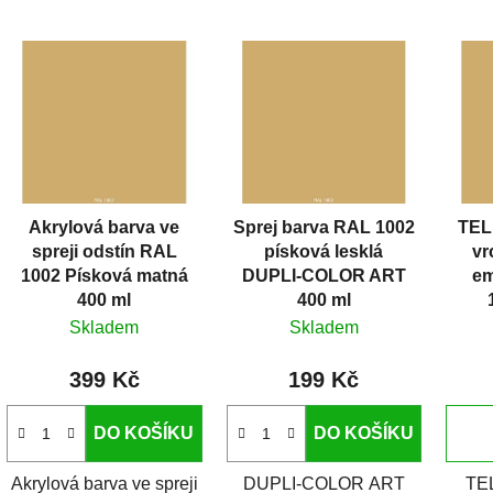
V
ý
p
i
s
p
r
Akrylová barva ve
Sprej barva RAL 1002
TEL
o
spreji odstín RAL
písková lesklá
vr
d
1002 Písková matná
DUPLI-COLOR ART
em
u
400 ml
400 ml
k
Skladem
Skladem
t
399 Kč
199 Kč
ů
DO KOŠÍKU
DO KOŠÍKU
Akrylová barva ve spreji
DUPLI-COLOR ART
TE