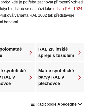
prvky, kde je potřeba zachovat přirozený vzhled
žlutých odstínů se nachází také
odstín RAL 1024
n. Písková varianta RAL 1002 tak představuje
mi barvami.
polomatné
RAL 2K lesklé
je
spreje s tužidlem
é syntetické
Matné syntetické
y RAL v
barvy RAL v
hovce
plechovce
Ř
Řadit podle:
Abecedně
a