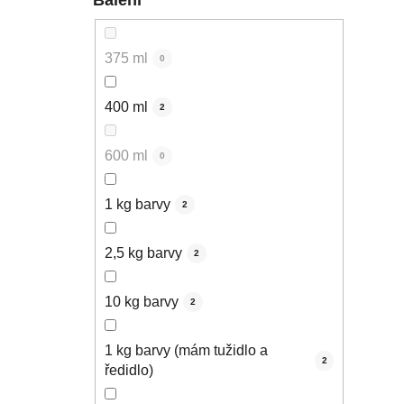
375 ml
0
400 ml
2
600 ml
0
1 kg barvy
2
2,5 kg barvy
2
10 kg barvy
2
1 kg barvy (mám tužidlo a
2
ředidlo)