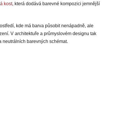
á kost
, která dodává barevné kompozici jemnější
rostředí, kde má barva působit nenápadně, ale
ízení. V architektuře a průmyslovém designu tak
 a neutrálních barevných schémat.