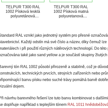
TELPUR T300 RAL
TELPUR T300 RAL
1002 Písková lesklá
1002 Písková matná
polyuretánová
polyuretanová
dvojzložková vrchná
dvousložková vrchní
farba v plechovke je
barva v plechovce je
O
určená na...
určena pro...
v
Standard RAL vznikl jako jednotný systém pro přesné označování
l
á
stavebnictví. Každý odstín má své číslo a název, díky čemuž lz
d
materiálech i při použití různých nátěrových technologií. Do této 
a
označována také jako sand yellow a je součástí skupiny žlutýc
c
í
Barevný tón RAL 1002 působí přirozeně a stabilně, což je důvod
p
konstrukcích, technických prvcích, strojních zařízeních nebo pr
r
v
připomínající barvu písku nebo suché trávy pomáhá barvě dobře z
k
vizuální dojem.
y
v
Při návrhu barevného řešení lze tuto barvu kombinovat s dalšími
ý
se doplňuje například s teplejším tónem
RAL 1011 hnědobéžov
p