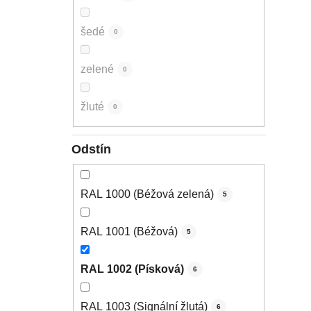
šedé
0
zelené
0
žluté
0
Odstín
RAL 1000 (Béžová zelená)
5
RAL 1001 (Béžová)
5
RAL 1002 (Písková)
6
RAL 1003 (Signální žlutá)
6