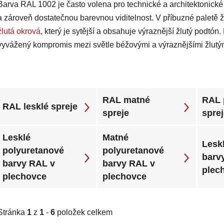
Barva RAL 1002 je často volena pro technické a architektonické 
a zároveň dostatečnou barevnou viditelnost. V příbuzné paletě 
žlutá okrová
, který je sytější a obsahuje výraznější žlutý podtó
vyvážený kompromis mezi světle béžovými a výraznějšími žlutý
RAL matné
RAL 
RAL lesklé spreje
spreje
spre
Lesklé
Matné
Leskl
polyuretanové
polyuretanové
barv
barvy RAL v
barvy RAL v
plec
plechovce
plechovce
Stránka
1
z
1
-
6
položek celkem