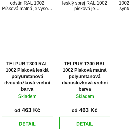
odstín RAL 1002
lesklý sprej RAL 1002
1002
Písková matná je vysoce
písková je
synt
kvalitní email na stříkání
rychleschnoucí barva s
urč
kovů, dřeva,...
vysokou krycí
nátěr
schopností,...
TELPUR T300 RAL
TELPUR T300 RAL
1002 Písková lesklá
1002 Písková matná
polyuretanová
polyuretanová
dvousložková vrchní
dvousložková vrchní
barva
barva
Skladem
Skladem
463 Kč
463 Kč
od
od
DETAIL
DETAIL