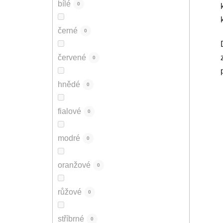
bílé
0
černé
0
červené
0
hnědé
0
fialové
0
modré
0
oranžové
0
růžové
0
stříbrné
0