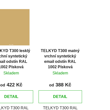
z
e
n
í
p
r
o
d
KYD T300 lesklý
TELKYD T300 matný
u
chní syntetický
vrchní syntetický
k
ail odstín RAL
email odstín RAL
t
1002 Písková
1002 Písková
ů
Skladem
Skladem
422 Kč
388 Kč
od
od
DETAIL
DETAIL
LKYD T300 RAL
TELKYD T300 RAL