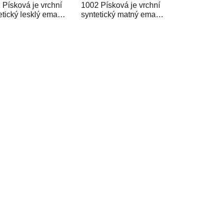
 Písková je vrchní
1002 Písková je vrchní
etický lesklý email
syntetický matný email
ený pro zhotovení
určený pro zhotovení
ů kovů i dřeva v...
nátěrů kovů i dřeva v...