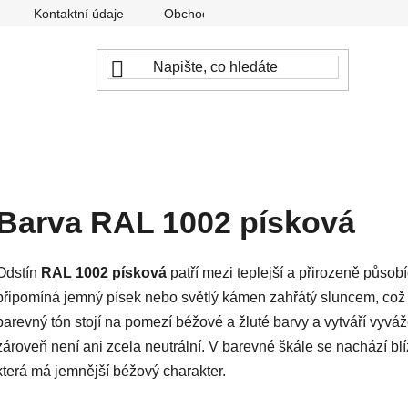
Kontaktní údaje
Obchodní podmínky
Podmínky ochr
Barva RAL 1002 písková
Odstín
RAL 1002 písková
patří mezi teplejší a přirozeně půso
připomíná jemný písek nebo světlý kámen zahřátý sluncem, což 
barevný tón stojí na pomezí béžové a žluté barvy a vytváří vyváže
zároveň není ani zcela neutrální. V barevné škále se nachází bl
která má jemnější béžový charakter.