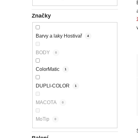
p
a
Značky
n
e
l
Barvy a laky Hostivař
4
BODY
0
ColorMatic
1
DUPLI-COLOR
1
MACOTA
0
MoTip
0
Balení