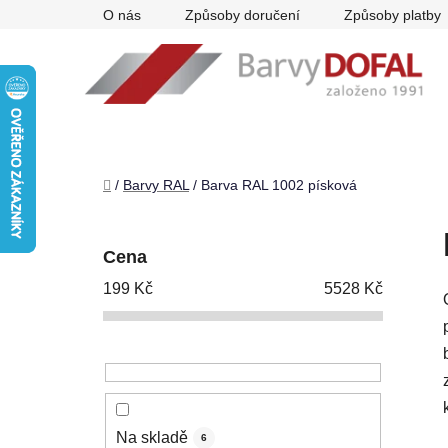
Přejít
O nás
Způsoby doručení
Způsoby platby
na
obsah
Domů
/
Barvy RAL
/
Barva RAL 1002 písková
P
o
Cena
s
199
Kč
5528
Kč
t
r
a
n
n
í
Na skladě
6