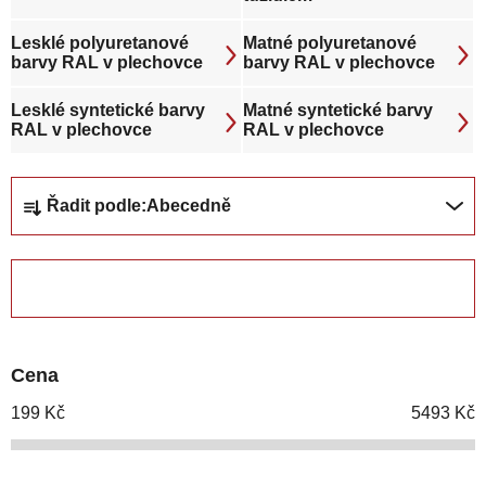
Lesklé polyuretanové
Matné polyuretanové
barvy RAL v plechovce
barvy RAL v plechovce
Lesklé syntetické barvy
Matné syntetické barvy
RAL v plechovce
RAL v plechovce
Ř
Řadit podle:
Abecedně
a
z
e
ZAVŘÍT FILTR
n
í
p
Cena
r
o
199
Kč
5493
Kč
d
u