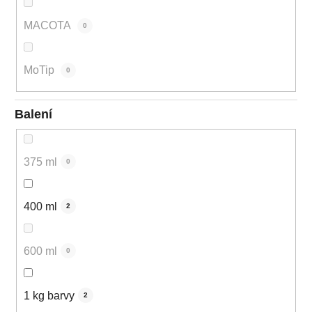
MACOTA
0
MoTip
0
Balení
375 ml
0
400 ml
2
600 ml
0
1 kg barvy
2