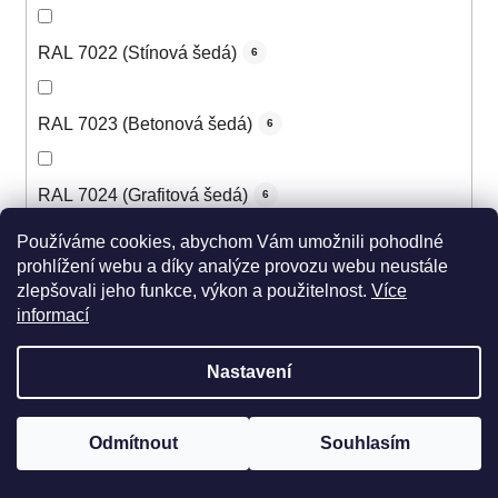
RAL 7022 (Stínová šedá)
6
RAL 7023 (Betonová šedá)
6
RAL 7024 (Grafitová šedá)
6
Používáme cookies, abychom Vám umožnili pohodlné
RAL 7025 (Perleťová šedá)
prohlížení webu a díky analýze provozu webu neustále
4
zlepšovali jeho funkce, výkon a použitelnost.
Více
informací
RAL 7026 (Žulová šedá)
5
Nastavení
RAL 7030 (Kamenná šedá)
6
Odmítnout
Souhlasím
RAL 7031 (Šedomodrá)
6