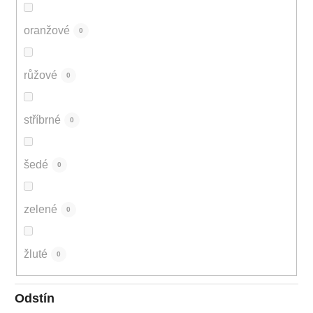
oranžové
0
růžové
0
stříbrné
0
šedé
0
zelené
0
žluté
0
Odstín