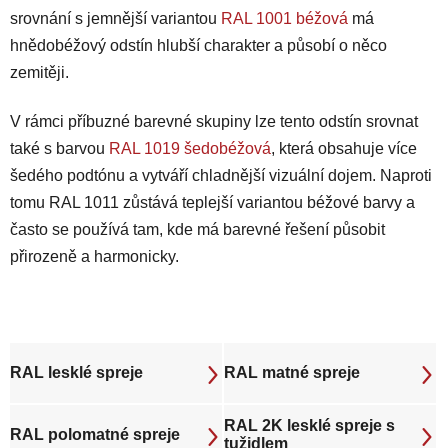
srovnání s jemnější variantou
RAL 1001 béžová
má
hnědobéžový odstín hlubší charakter a působí o něco
zemitěji.
V rámci příbuzné barevné skupiny lze tento odstín srovnat
také s barvou
RAL 1019 šedobéžová
, která obsahuje více
šedého podtónu a vytváří chladnější vizuální dojem. Naproti
tomu RAL 1011 zůstává teplejší variantou béžové barvy a
často se používá tam, kde má barevné řešení působit
přirozeně a harmonicky.
RAL lesklé spreje
RAL matné spreje
RAL 2K lesklé spreje s
RAL polomatné spreje
tužidlem