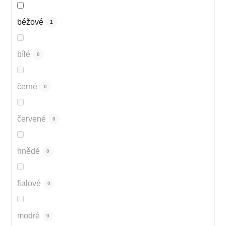
béžové
1
bílé
0
černé
0
červené
0
hnědé
0
fialové
0
modré
0