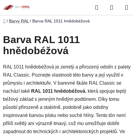
Přejít
Hledat
NÁKUP
na
obsah
KOŠÍK
Domů
/
Barvy RAL
/
Barva RAL 1011 hnědobéžová
Barva RAL 1011
hnědobéžová
RAL 1011 hnědobéžová je zemitý a přirozený odstín z palety
RAL Classic. Poznejte vlastnosti této barvy a její využití v
průmyslu i architektuře. V barevné škále RAL Classic se
nachází také
RAL 1011 hnědobéžová
, která spojuje teplý
béžový základ s jemným hnědým podtónem. Díky tomu
působí přirozeně a stabilně, podobně jako odstíny
inspirované barvou písku nebo suché hlíny. Tento tón není
příliš světlý ani výrazně tmavý, což mu umožňuje dobře
zapadnout do technických i architektonických projektů. Ve