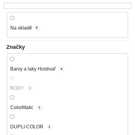
k
t
ů
Na skladě
6
Značky
Barvy a laky Hostivař
4
BODY
0
ColorMatic
1
DUPLI-COLOR
1