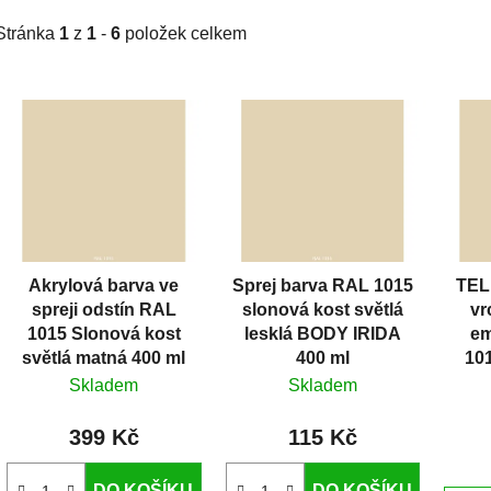
Stránka
1
z
1
-
6
položek celkem
V
ý
p
i
s
p
r
Akrylová barva ve
Sprej barva RAL 1015
TEL
o
spreji odstín RAL
slonová kost světlá
vr
d
1015 Slonová kost
lesklá BODY IRIDA
em
u
světlá matná 400 ml
400 ml
10
k
Skladem
Skladem
t
399 Kč
115 Kč
ů
DO KOŠÍKU
DO KOŠÍKU