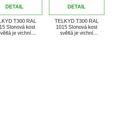
DETAIL
DETAIL
LKYD T300 RAL
TELKYD T300 RAL
15 Slonová kost
1015 Slonová kost
větlá je vrchní
světlá je vrchní
etický lesklý email
syntetický matný email
ený pro zhotovení
určený pro zhotovení
nátěrů kovů...
nátěrů kovů...