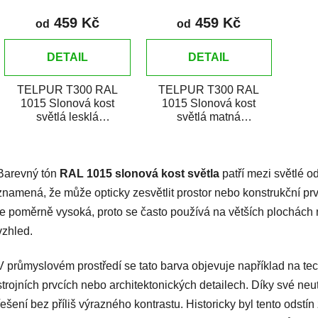
459 Kč
459 Kč
od
od
DETAIL
DETAIL
TELPUR T300 RAL
TELPUR T300 RAL
1015 Slonová kost
1015 Slonová kost
světlá lesklá
světlá matná
polyuretánová
polyuretanová
dvojzložková vrchná
dvousložková vrchní
O
farba v plechovke je...
barva v plechovce je...
v
Barevný tón
RAL 1015 slonová kost světla
patří mezi světlé o
l
á
znamená, že může opticky zesvětlit prostor nebo konstrukční prv
d
je poměrně vysoká, proto se často používá na větších plochách ne
a
vzhled.
c
í
V průmyslovém prostředí se tato barva objevuje například na te
p
strojních prvcích nebo architektonických detailech. Díky své ne
r
v
řešení bez příliš výrazného kontrastu. Historicky byl tento odst