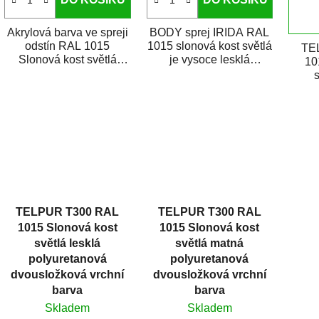
Akrylová barva ve spreji
BODY sprej IRIDA RAL
odstín RAL 1015
1015 slonová kost světlá
TE
Slonová kost světlá
je vysoce lesklá
10
matná je vysoce
rychleschnoucí akrylová
s
kvalitní email na
barva ve spreji s...
synt
stříkání...
urč
TELPUR T300 RAL
TELPUR T300 RAL
1015 Slonová kost
1015 Slonová kost
světlá lesklá
světlá matná
polyuretanová
polyuretanová
dvousložková vrchní
dvousložková vrchní
barva
barva
Skladem
Skladem