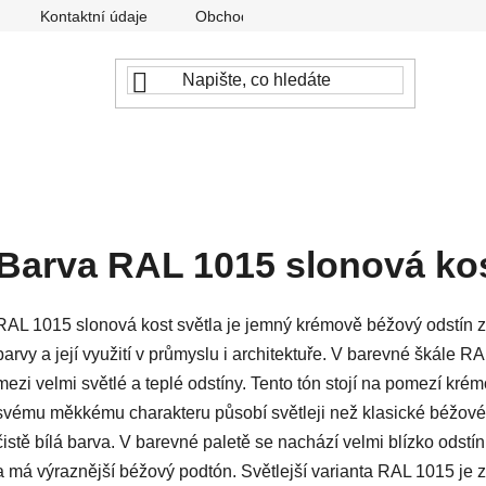
Kontaktní údaje
Obchodní podmínky
Podmínky ochr
Barva RAL 1015 slonová kos
RAL 1015 slonová kost světla je jemný krémově béžový odstín z 
barvy a její využití v průmyslu i architektuře. V barevné škále R
mezi velmi světlé a teplé odstíny. Tento tón stojí na pomezí kré
svému měkkému charakteru působí světleji než klasické béžové 
čistě bílá barva. V barevné paletě se nachází velmi blízko odstí
a má výraznější béžový podtón. Světlejší varianta RAL 1015 j