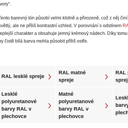
ivory“.
Tento barevný tón působí velmi klidně a přirozeně, což z něj či
světlý, ale ne příliš kontrastní vzhled. V porovnání s odstínem
RA
teplejší charakter a obsahuje jemný krémový nádech. Díky tomu vy
by čistě bílá barva mohla působit příliš ostře.
RAL matné
RAL 
RAL lesklé spreje
spreje
spre
Lesklé
Matné
Leskl
polyuretanové
polyuretanové
barv
barvy RAL v
barvy RAL v
plec
plechovce
plechovce