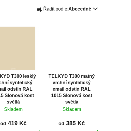
Ř
Řadit podle:
Abecedně
a
z
e
n
í
p
r
o
d
KYD T300 lesklý
TELKYD T300 matný
u
chní syntetický
vrchní syntetický
k
ail odstín RAL
email odstín RAL
t
15 Slonová kost
1015 Slonová kost
ů
světlá
světlá
Skladem
Skladem
419 Kč
385 Kč
od
od