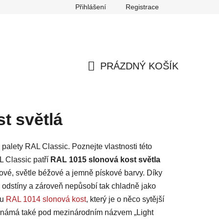
Přihlášení
Registrace
any osobních údajů
Reklamace
Odstoupení od smlouvy
PRÁZDNÝ KOŠÍK
NÁKUPNÍ
KOŠÍK
t světlá
palety RAL Classic. Poznejte vlastnosti této
AL Classic patří
RAL 1015 slonová kost světla
mové, světle béžové a jemně pískové barvy. Díky
odstíny a zároveň nepůsobí tak chladně jako
nu
RAL 1014 slonová kost
, který je o něco sytější
e známá také pod mezinárodním názvem „Light