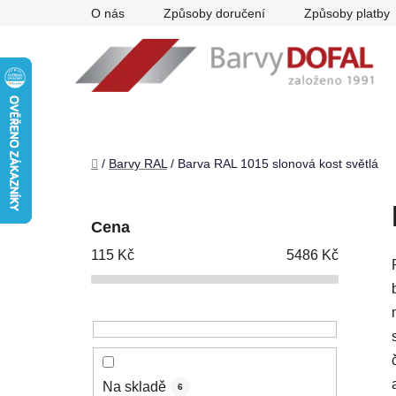
Přejít
O nás
Způsoby doručení
Způsoby platby
na
obsah
Domů
/
Barvy RAL
/
Barva RAL 1015 slonová kost světlá
P
o
Cena
s
115
Kč
5486
Kč
t
r
a
n
n
í
Na skladě
6