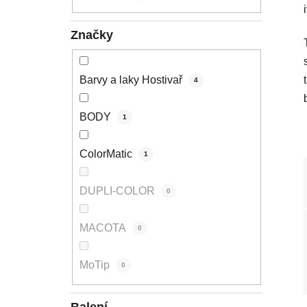
p
a
Značky
n
e
l
Barvy a laky Hostivař
4
BODY
1
ColorMatic
1
DUPLI-COLOR
0
MACOTA
0
MoTip
0
Balení