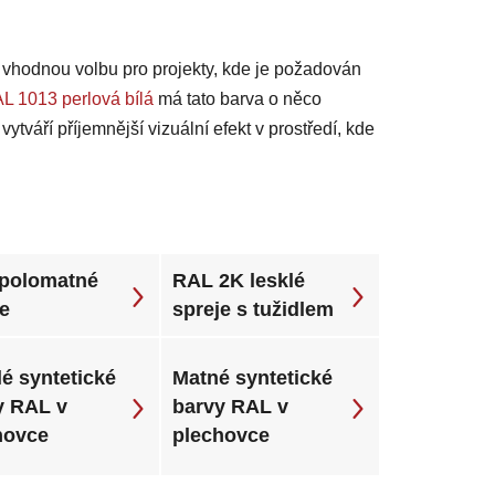
ní vhodnou volbu pro projekty, kde je požadován
L 1013 perlová bílá
má tato barva o něco
tváří příjemnější vizuální efekt v prostředí, kde
polomatné
RAL 2K lesklé
je
spreje s tužidlem
é syntetické
Matné syntetické
y RAL v
barvy RAL v
hovce
plechovce