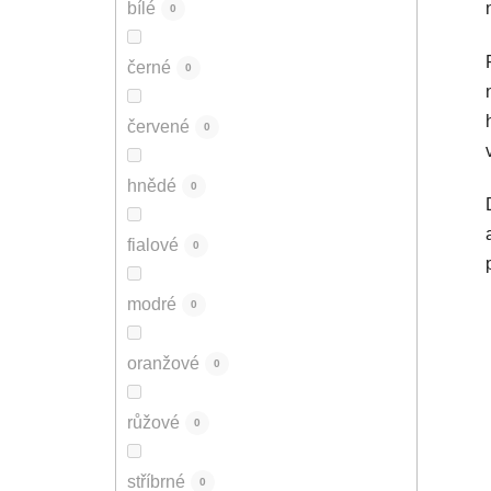
bílé
0
černé
0
červené
0
hnědé
0
fialové
0
modré
0
oranžové
0
růžové
0
stříbrné
0