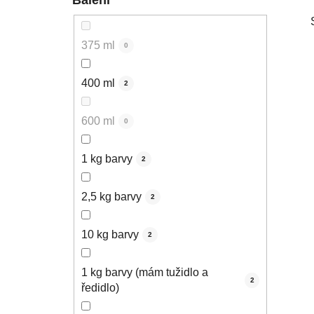
375 ml
0
400 ml
2
600 ml
0
1 kg barvy
2
2,5 kg barvy
2
10 kg barvy
2
1 kg barvy (mám tužidlo a
2
ředidlo)