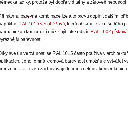
k
německé taxíky, protože byl dobře viditelný a zároveň nepůsobil 
y
v
Při návrhu barevné kombinace lze tuto barvu doplnit dalšími pří
ý
například
RAL 1019 šedobéžová
, která obsahuje více šedého po
p
i
harmonickou kombinací může být také odstín
RAL 1002 písková
s
výraznější barevnost.
u
Díky své univerzálnosti se RAL 1015 často používá v architektu
aplikacích. Jeho jemná krémová barevnost umožňuje vytvářet v
přirozeně a zároveň zachovávají dobrou čitelnost konstrukčních 