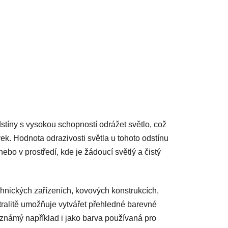
dstíny s vysokou schopností odrážet světlo, což
ek. Hodnota odrazivosti světla u tohoto odstínu
bo v prostředí, kde je žádoucí světlý a čistý
chnických zařízeních, kovových konstrukcích,
utralitě umožňuje vytvářet přehledné barevné
ín známý například i jako barva používaná pro