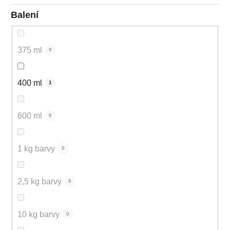
Balení
375 ml
0
400 ml
1
600 ml
0
1 kg barvy
0
2,5 kg barvy
0
10 kg barvy
0