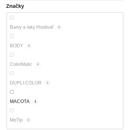
Značky
Barvy a laky Hostivař
0
BODY
0
ColorMatic
0
DUPLI-COLOR
0
MACOTA
1
MoTip
0