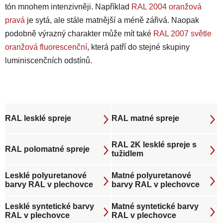
tón mnohem intenzivněji. Například
RAL 2004 oranžová
pravá
je sytá, ale stále matnější a méně zářivá. Naopak
podobně výrazný charakter může mít také
RAL 2007 světle
oranžová fluorescenční
, která patří do stejné skupiny
luminiscenčních odstínů.
RAL lesklé spreje
RAL matné spreje
RAL 2K lesklé spreje s
RAL polomatné spreje
tužidlem
Lesklé polyuretanové
Matné polyuretanové
barvy RAL v plechovce
barvy RAL v plechovce
Lesklé syntetické barvy
Matné syntetické barvy
RAL v plechovce
RAL v plechovce