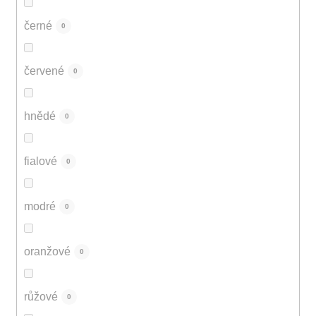
černé
0
červené
0
hnědé
0
fialové
0
modré
0
oranžové
0
růžové
0