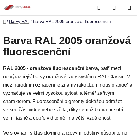
Přejít
Hledat
NÁKUP
na
obsah
KOŠÍK
Domů
/
Barvy RAL
/
Barva RAL 2005 oranžová fluorescenční
Barva RAL 2005 oranžová
fluorescenční
RAL 2005 - oranžová fluorescenční
barva, patří mezi
nejvýraznější barvy oranžové řady systému RAL Classic. V
mezinárodním označení je známý jako „Luminous orange“ a
vyznačuje se velmi vysokou sytostí a téměř zářivým
charakterem. Fluorescenční pigmenty dokážou odrážet
velkou část viditelného světla, díky čemuž barva působí
velmi jasně a dobře viditelně i na větší vzdálenost.
Ve srovnání s klasickými oranžovými odstíny působí tento