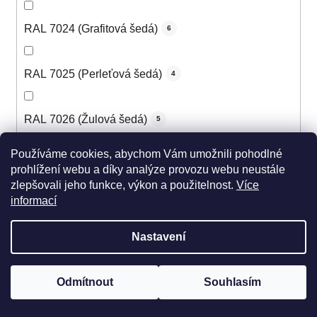
RAL 7024 (Grafitová šedá)
6
RAL 7025 (Perleťová šedá)
4
RAL 7026 (Žulová šedá)
5
Používáme cookies, abychom Vám umožnili pohodlné
RAL 7030 (Kamenná šedá)
6
prohlížení webu a díky analýze provozu webu neustále
zlepšovali jeho funkce, výkon a použitelnost.
Více
informací
RAL 7031 (Šedomodrá)
6
Nastavení
RAL 7032 (Štěrková šedá)
6
Odmítnout
Souhlasím
RAL 7033 (Cementová šedá)
5