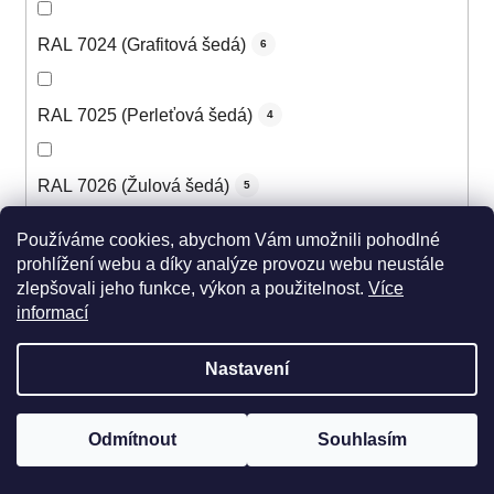
RAL 7024 (Grafitová šedá)
6
RAL 7025 (Perleťová šedá)
4
RAL 7026 (Žulová šedá)
5
Používáme cookies, abychom Vám umožnili pohodlné
RAL 7030 (Kamenná šedá)
6
prohlížení webu a díky analýze provozu webu neustále
zlepšovali jeho funkce, výkon a použitelnost.
Více
informací
RAL 7031 (Šedomodrá)
6
Nastavení
RAL 7032 (Štěrková šedá)
6
Odmítnout
Souhlasím
RAL 7033 (Cementová šedá)
5