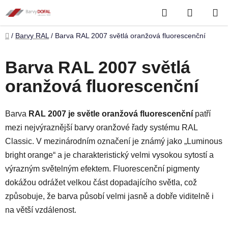
Přejít
Hledat
NÁKUP
na
obsah
KOŠÍK
Domů
/
Barvy RAL
/
Barva RAL 2007 světlá oranžová fluorescenční
Barva RAL 2007 světlá
oranžová fluorescenční
Barva
RAL 2007 je světle oranžová fluorescenční
patří
mezi nejvýraznější barvy oranžové řady systému RAL
Classic. V mezinárodním označení je známý jako „Luminous
bright orange“ a je charakteristický velmi vysokou sytostí a
výrazným světelným efektem. Fluorescenční pigmenty
dokážou odrážet velkou část dopadajícího světla, což
způsobuje, že barva působí velmi jasně a dobře viditelně i
na větší vzdálenost.