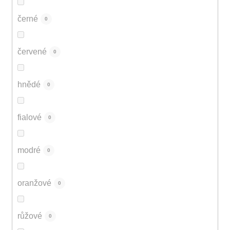
černé
0
červené
0
hnědé
0
fialové
0
modré
0
oranžové
0
růžové
0