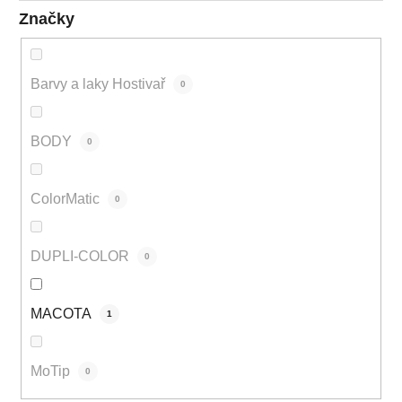
Značky
Barvy a laky Hostivař
0
BODY
0
ColorMatic
0
DUPLI-COLOR
0
MACOTA
1
MoTip
0