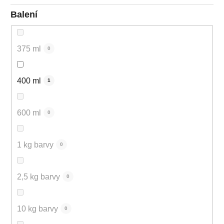
Balení
375 ml
0
400 ml
1
600 ml
0
1 kg barvy
0
2,5 kg barvy
0
10 kg barvy
0