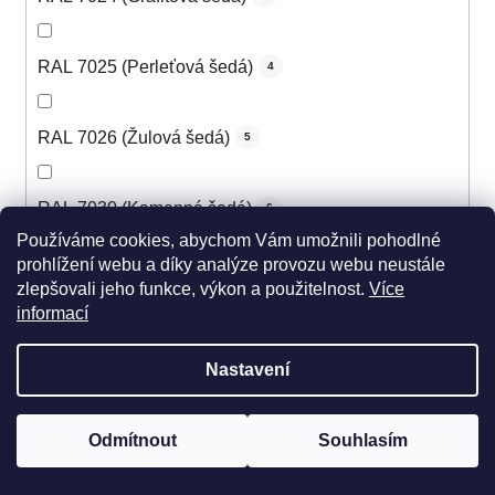
RAL 7025 (Perleťová šedá)
4
RAL 7026 (Žulová šedá)
5
RAL 7030 (Kamenná šedá)
6
Používáme cookies, abychom Vám umožnili pohodlné
prohlížení webu a díky analýze provozu webu neustále
RAL 7031 (Šedomodrá)
6
zlepšovali jeho funkce, výkon a použitelnost.
Více
informací
RAL 7032 (Štěrková šedá)
6
Nastavení
RAL 7033 (Cementová šedá)
5
Odmítnout
Souhlasím
RAL 7034 (Šedožlutá)
5