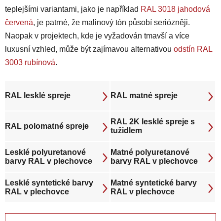
teplejšími variantami, jako je například
RAL 3018 jahodová
červená
, je patrné, že malinový tón působí seriózněji.
Naopak v projektech, kde je vyžadován tmavší a více
luxusní vzhled, může být zajímavou alternativou
odstín RAL
3003 rubínová
.
RAL lesklé spreje
RAL matné spreje
RAL 2K lesklé spreje s
RAL polomatné spreje
tužidlem
Lesklé polyuretanové
Matné polyuretanové
barvy RAL v plechovce
barvy RAL v plechovce
Lesklé syntetické barvy
Matné syntetické barvy
RAL v plechovce
RAL v plechovce
Ř