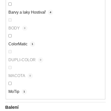
Barvy a laky Hostivař
4
BODY
0
ColorMatic
1
DUPLI-COLOR
0
MACOTA
0
MoTip
1
Balení