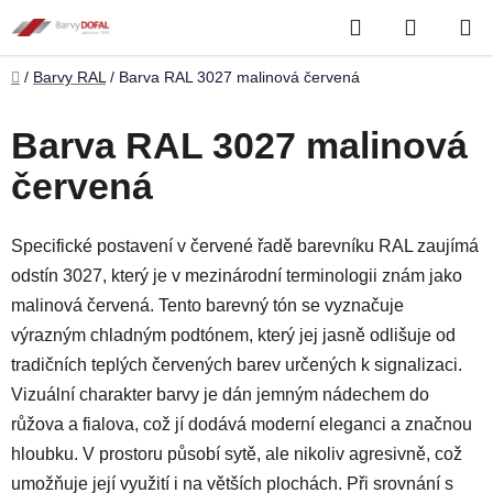
Přejít
Hledat
NÁKUP
na
obsah
KOŠÍK
Domů
/
Barvy RAL
/
Barva RAL 3027 malinová červená
Barva RAL 3027 malinová
červená
Specifické postavení v červené řadě barevníku RAL zaujímá
odstín 3027, který je v mezinárodní terminologii znám jako
malinová červená. Tento barevný tón se vyznačuje
výrazným chladným podtónem, který jej jasně odlišuje od
tradičních teplých červených barev určených k signalizaci.
Vizuální charakter barvy je dán jemným nádechem do
růžova a fialova, což jí dodává moderní eleganci a značnou
hloubku. V prostoru působí sytě, ale nikoliv agresivně, což
umožňuje její využití i na větších plochách. Při srovnání s