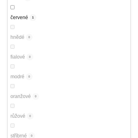
červené
1
hnědé
0
fialové
0
modré
0
oranžové
0
růžové
0
stříbrné
0