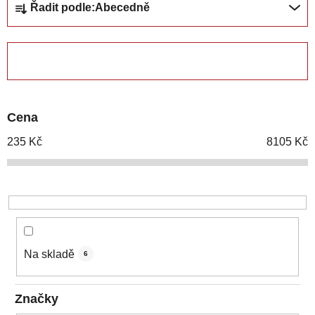
Řadit podle:
Abecedně
a
z
e
ZAVŘÍT FILTR
n
í
p
Cena
r
o
235
Kč
8105
Kč
d
u
k
t
ů
Na skladě
6
Značky