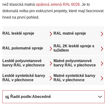
než klasická matná
opálová zelená RAL 6026
. Je to
dokonalá volba pro exkluzivní projekty, které mají fascinovat
hned na první pohled.
RAL lesklé spreje
RAL matné spreje
RAL 2K lesklé spreje s
RAL polomatné spreje
tužidlem
Lesklé polyuretanové
Matné polyuretanové
barvy RAL v plechovce
barvy RAL v plechovce
Lesklé syntetické barvy
Matné syntetické barvy
RAL v plechovce
RAL v plechovce
Ř
Řadit podle:
Abecedně
a
z