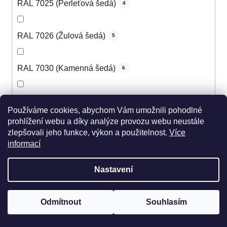
RAL 7025 (Perleťová šedá)
4
RAL 7026 (Žulová šedá)
5
RAL 7030 (Kamenná šedá)
6
RAL 7031 (Šedomodrá)
6
Používáme cookies, abychom Vám umožnili pohodlné
prohlížení webu a díky analýze provozu webu neustále
zlepšovali jeho funkce, výkon a použitelnost.
Více
RAL 7032 (Štěrková šedá)
6
informací
RAL 7033 (Cementová šedá)
5
Nastavení
RAL 7034 (Šedožlutá)
5
Odmítnout
Souhlasím