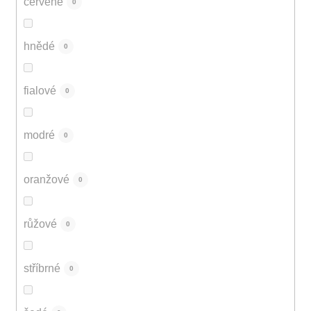
červené
0
hnědé
0
fialové
0
modré
0
oranžové
0
růžové
0
stříbrné
0