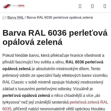
Přejít
Hledat
NÁKUP
na
obsah
KOŠÍK
Domů
/
Barvy RAL
/
Barva RAL 6036 perleťová opálová zelená
Barva RAL 6036 perleťová
opálová zelená
Pokud hledáte barvu, která překračuje hranice všednosti a
přináší fascinující hru světla a stínu,
RAL 6036 perleťová
opálová zelená
je absolutním mistrovským dílem. Tento
prémiový odstín ze speciální řady efektových barev vzorníku
RAL Classic v sobě mistrně spojuje hluboký modrozelený
základ s luxusními perleťovými odlesky. Vizuálně je
perleťová opálová zelená
o něco chladnější a více „do
tyrkysova“ než její známější sesterská
perleťová zelená RAL
6035
, přičemž nabízí nesrovnatelně větší optickou hloubku