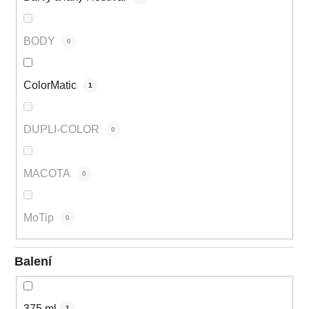
BODY
0
ColorMatic
1
DUPLI-COLOR
0
MACOTA
0
MoTip
0
Balení
375 ml
1