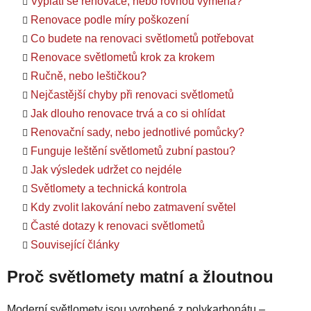
Vyplatí se renovace, nebo rovnou výměna?
Renovace podle míry poškození
Co budete na renovaci světlometů potřebovat
Renovace světlometů krok za krokem
Ručně, nebo leštičkou?
Nejčastější chyby při renovaci světlometů
Jak dlouho renovace trvá a co si ohlídat
Renovační sady, nebo jednotlivé pomůcky?
Funguje leštění světlometů zubní pastou?
Jak výsledek udržet co nejdéle
Světlomety a technická kontrola
Kdy zvolit lakování nebo zatmavení světel
Časté dotazy k renovaci světlometů
Související články
Proč světlomety matní a žloutnou
Moderní světlomety jsou vyrobené z polykarbonátu –