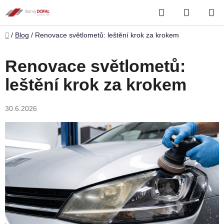
Přejít
Hledat
NÁKUP
na
obsah
KOŠÍK
Domů
/
Blog
/
Renovace světlometů: leštění krok za krokem
Renovace světlometů:
leštění krok za krokem
30.6.2026