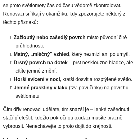
se proto světlomety čas od času vědomě zkontrolovat.
Renovaci si říkají v okamžiku, kdy zpozorujete některý z
těchto příznaků:
Zažloutlý nebo zašedlý povrch
místo původní čiré
průhlednosti.
Matný, „mléčný" vzhled
, který nezmizí ani po umytí.
Drsný povrch na dotek
– prst nesklouzne hladce, ale
cítíte jemné zrnění.
Horší svícení v noci
, kratší dosvit a rozptýlené světlo.
Jemné praskliny v laku
(tzv. pavučinky) na povrchu
světlometu.
Čím dřív renovaci uděláte, tím snazší je – lehké zašednutí
stačí přeleštit, kdežto pokročilou oxidaci musíte pracně
vybrousit. Nenechávejte to proto dojít do krajnosti.