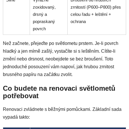
zoxidovaný,
zrnitostí (P600–P800) přes
drsný a
celou řadu + leštění +
popraskaný
ochrana
povrch
Než začnete, přejeďte po světlometu prstem. Je-li povrch
hladký a jen mírně zašlý, vystačíte si s leštěním. Cítíte-li
zrnění nebo drsnost, neobejdete se bez broušení. Toto
jednoduché posouzení vám napoví, jak hrubou zrnitost
brusného papíru na začátku zvolit.
Co budete na renovaci světlometů
potřebovat
Renovaci zvládnete s běžnými pomůckami. Základní sada
vypadá takto: