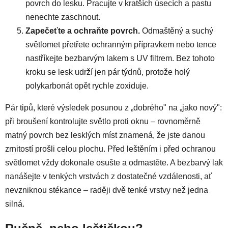
povrch do lesku. Pracujte v kratších úsecích a pastu
nenechte zaschnout.
Zapečeťte a ochraňte povrch.
Odmaštěný a suchý
světlomet přetřete ochranným přípravkem nebo tence
nastříkejte bezbarvým lakem s UV filtrem. Bez tohoto
kroku se lesk udrží jen pár týdnů, protože holý
polykarbonát opět rychle zoxiduje.
Pár tipů, které výsledek posunou z „dobrého" na „jako nový":
při broušení kontrolujte světlo proti oknu – rovnoměrně
matný povrch bez lesklých míst znamená, že jste danou
zrnitostí prošli celou plochu. Před leštěním i před ochranou
světlomet vždy dokonale osušte a odmastěte. A bezbarvý lak
nanášejte v tenkých vrstvách z dostatečné vzdálenosti, ať
nevzniknou stékance – raději dvě tenké vrstvy než jedna
silná.