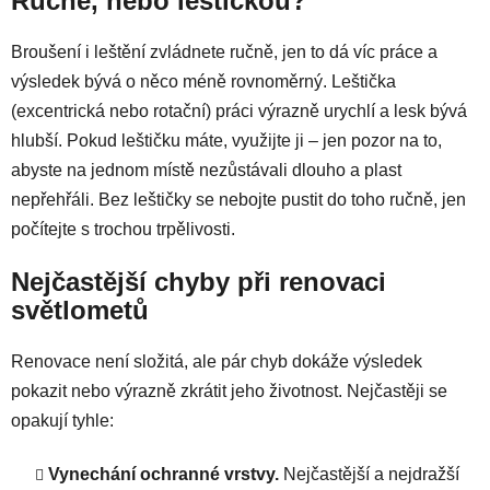
Ručně, nebo leštičkou?
Broušení i leštění zvládnete ručně, jen to dá víc práce a
výsledek bývá o něco méně rovnoměrný. Leštička
(excentrická nebo rotační) práci výrazně urychlí a lesk bývá
hlubší. Pokud leštičku máte, využijte ji – jen pozor na to,
abyste na jednom místě nezůstávali dlouho a plast
nepřehřáli. Bez leštičky se nebojte pustit do toho ručně, jen
počítejte s trochou trpělivosti.
Nejčastější chyby při renovaci
světlometů
Renovace není složitá, ale pár chyb dokáže výsledek
pokazit nebo výrazně zkrátit jeho životnost. Nejčastěji se
opakují tyhle:
Vynechání ochranné vrstvy.
Nejčastější a nejdražší