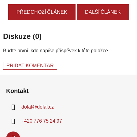
PŘEDCHOZÍ ČLÁNEK
DALŠÍ ČLÁNEK
Diskuze (0)
Buďte první, kdo napíše příspěvek k této položce.
PŘIDAT KOMENTÁŘ
Z
á
Kontakt
p
a
dofal
@
dofal.cz
t
í
+420 776 75 24 97