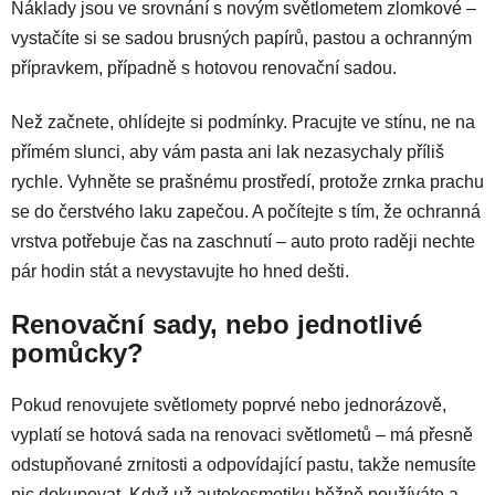
Náklady jsou ve srovnání s novým světlometem zlomkové –
vystačíte si se sadou brusných papírů, pastou a ochranným
přípravkem, případně s hotovou renovační sadou.
Než začnete, ohlídejte si podmínky. Pracujte ve stínu, ne na
přímém slunci, aby vám pasta ani lak nezasychaly příliš
rychle. Vyhněte se prašnému prostředí, protože zrnka prachu
se do čerstvého laku zapečou. A počítejte s tím, že ochranná
vrstva potřebuje čas na zaschnutí – auto proto raději nechte
pár hodin stát a nevystavujte ho hned dešti.
Renovační sady, nebo jednotlivé
pomůcky?
Pokud renovujete světlomety poprvé nebo jednorázově,
vyplatí se hotová sada na renovaci světlometů – má přesně
odstupňované zrnitosti a odpovídající pastu, takže nemusíte
nic dokupovat. Když už autokosmetiku běžně používáte a