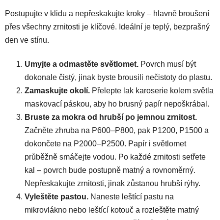
Postupujte v klidu a nepřeskakujte kroky – hlavně broušení
přes všechny zrnitosti je klíčové. Ideální je teplý, bezprašný
den ve stínu.
Umyjte a odmastěte světlomet.
Povrch musí být
dokonale čistý, jinak byste brousili nečistoty do plastu.
Zamaskujte okolí.
Přelepte lak karoserie kolem světla
maskovací páskou, aby ho brusný papír nepoškrábal.
Bruste za mokra od hrubší po jemnou zrnitost.
Začněte zhruba na P600–P800, pak P1200, P1500 a
dokončete na P2000–P2500. Papír i světlomet
průběžně smáčejte vodou. Po každé zrnitosti setřete
kal – povrch bude postupně matný a rovnoměrný.
Nepřeskakujte zrnitosti, jinak zůstanou hrubší rýhy.
Vyleštěte pastou.
Naneste leštící pastu na
mikrovlákno nebo leštící kotouč a rozleštěte matný