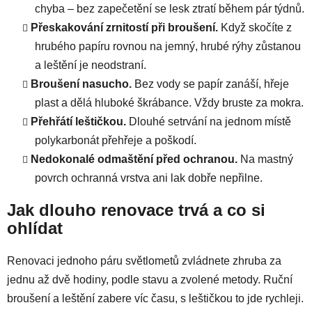
chyba – bez zapečetění se lesk ztratí během pár týdnů.
Přeskakování zrnitostí při broušení.
Když skočíte z
hrubého papíru rovnou na jemný, hrubé rýhy zůstanou
a leštění je neodstraní.
Broušení nasucho.
Bez vody se papír zanáší, hřeje
plast a dělá hluboké škrábance. Vždy bruste za mokra.
Přehřátí leštičkou.
Dlouhé setrvání na jednom místě
polykarbonát přehřeje a poškodí.
Nedokonalé odmaštění před ochranou.
Na mastný
povrch ochranná vrstva ani lak dobře nepřilne.
Jak dlouho renovace trvá a co si
ohlídat
Renovaci jednoho páru světlometů zvládnete zhruba za
jednu až dvě hodiny, podle stavu a zvolené metody. Ruční
broušení a leštění zabere víc času, s leštičkou to jde rychleji.