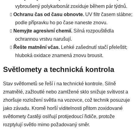
vybroušený polykarbonát zoxiduje během pár týdnů.
Ochranu čas od času obnovte.
UV filtr časem slábne;
podle přípravku ho po čase naneste znovu.
Nemyjte agresivní chemií.
Silná rozpouštědla
ochrannou vrstvu narušují.
Řešte matnění včas.
Lehké zašednutí stačí přeleštit;
hluboká oxidace znamená znovu brousit.
Světlomety a technická kontrola
Stav světlometů se řeší i na technické kontrole. Silně
zmatnělé, zažloutlé nebo zamlžené sklo snižuje svítivost a
zhoršuje rozložení světla na vozovce, což technik posuzuje
jako závadu. Kromě horší viditelnosti přitom zoxidované
světlomety častěji oslňují protijedoucí řidiče, protože
rozptylují světlo mimo požadovaný směr.