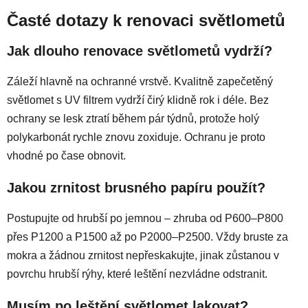
Časté dotazy k renovaci světlometů
Jak dlouho renovace světlometů vydrží?
Záleží hlavně na ochranné vrstvě. Kvalitně zapečetěný
světlomet s UV filtrem vydrží čirý klidně rok i déle. Bez
ochrany se lesk ztratí během pár týdnů, protože holý
polykarbonát rychle znovu zoxiduje. Ochranu je proto
vhodné po čase obnovit.
Jakou zrnitost brusného papíru použít?
Postupujte od hrubší po jemnou – zhruba od P600–P800
přes P1200 a P1500 až po P2000–P2500. Vždy bruste za
mokra a žádnou zrnitost nepřeskakujte, jinak zůstanou v
povrchu hrubší rýhy, které leštění nezvládne odstranit.
Musím po leštění světlomet lakovat?