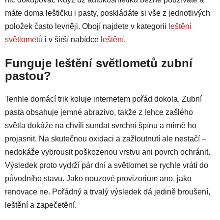
máte doma leštičku i pasty, poskládáte si vše z jednotlivých
položek často levněji. Obojí najdete v kategorii
leštění
světlometů
i v širší nabídce
leštění
.
Funguje leštění světlometů zubní
pastou?
Tenhle domácí trik koluje internetem pořád dokola. Zubní
pasta obsahuje jemné abrazivo, takže z lehce zašlého
světla dokáže na chvíli sundat svrchní špínu a mírně ho
projasnit. Na skutečnou oxidaci a zažloutnutí ale nestačí –
nedokáže vybrousit poškozenou vrstvu ani povrch ochránit.
Výsledek proto vydrží pár dní a světlomet se rychle vrátí do
původního stavu. Jako nouzové provizorium ano, jako
renovace ne. Pořádný a trvalý výsledek dá jedině broušení,
leštění a zapečetění.