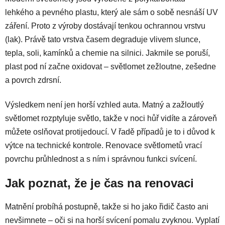
lehkého a pevného plastu, který ale sám o sobě nesnáší UV
záření. Proto z výroby dostávají tenkou ochrannou vrstvu
(lak). Právě tato vrstva časem degraduje vlivem slunce,
tepla, soli, kamínků a chemie na silnici. Jakmile se poruší,
plast pod ní začne oxidovat – světlomet zežloutne, zešedne
a povrch zdrsní.
Výsledkem není jen horší vzhled auta. Matný a zažloutlý
světlomet rozptyluje světlo, takže v noci hůř vidíte a zároveň
můžete oslňovat protijedoucí. V řadě případů je to i důvod k
výtce na technické kontrole. Renovace světlometů vrací
povrchu průhlednost a s ním i správnou funkci svícení.
Jak poznat, že je čas na renovaci
Matnění probíhá postupně, takže si ho jako řidič často ani
nevšimnete – oči si na horší svícení pomalu zvyknou. Vyplatí