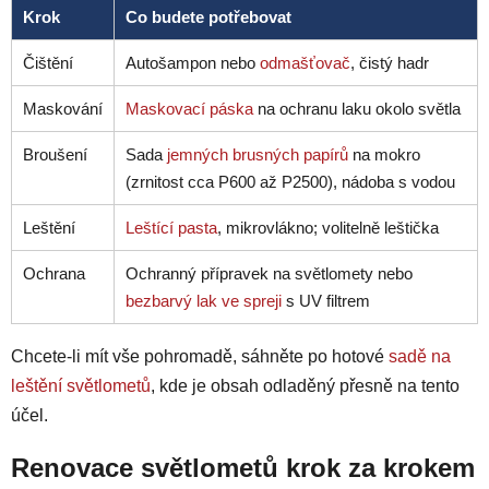
Krok
Co budete potřebovat
Čištění
Autošampon nebo
odmašťovač
, čistý hadr
Maskování
Maskovací páska
na ochranu laku okolo světla
Broušení
Sada
jemných brusných papírů
na mokro
(zrnitost cca P600 až P2500), nádoba s vodou
Leštění
Leštící pasta
, mikrovlákno; volitelně leštička
Ochrana
Ochranný přípravek na světlomety nebo
bezbarvý lak ve spreji
s UV filtrem
Chcete-li mít vše pohromadě, sáhněte po hotové
sadě na
leštění světlometů
, kde je obsah odladěný přesně na tento
účel.
Renovace světlometů krok za krokem