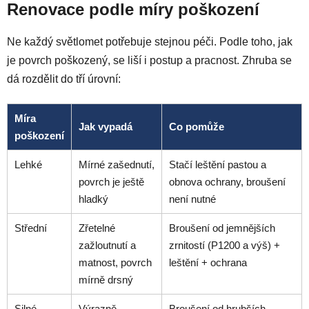
Renovace podle míry poškození
Ne každý světlomet potřebuje stejnou péči. Podle toho, jak
je povrch poškozený, se liší i postup a pracnost. Zhruba se
dá rozdělit do tří úrovní:
Míra
Jak vypadá
Co pomůže
poškození
Lehké
Mírné zašednutí,
Stačí leštění pastou a
povrch je ještě
obnova ochrany, broušení
hladký
není nutné
Střední
Zřetelné
Broušení od jemnějších
zažloutnutí a
zrnitostí (P1200 a výš) +
matnost, povrch
leštění + ochrana
mírně drsný
Silné
Výrazně
Broušení od hrubších