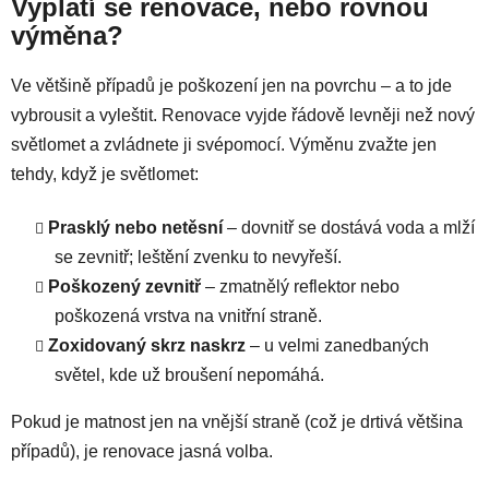
Vyplatí se renovace, nebo rovnou
výměna?
Ve většině případů je poškození jen na povrchu – a to jde
vybrousit a vyleštit. Renovace vyjde řádově levněji než nový
světlomet a zvládnete ji svépomocí. Výměnu zvažte jen
tehdy, když je světlomet:
Prasklý nebo netěsní
– dovnitř se dostává voda a mlží
se zevnitř; leštění zvenku to nevyřeší.
Poškozený zevnitř
– zmatnělý reflektor nebo
poškozená vrstva na vnitřní straně.
Zoxidovaný skrz naskrz
– u velmi zanedbaných
světel, kde už broušení nepomáhá.
Pokud je matnost jen na vnější straně (což je drtivá většina
případů), je renovace jasná volba.