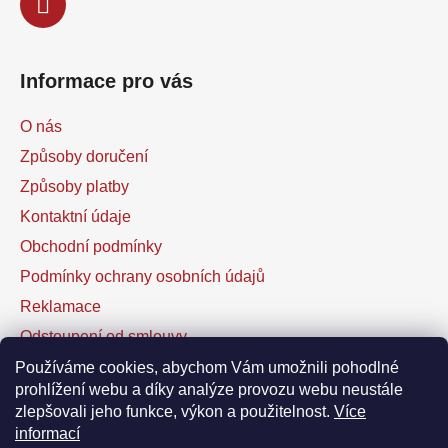
Informace pro vás
O nás
Způsoby doručení
Způsoby platby
Kontaktní údaje
Obchodní podmínky
Podmínky ochrany osobních údajů
Reklamace
Odstoupení od smlouvy
Kontaktní formulář
Používáme cookies, abychom Vám umožnili pohodlné
prohlížení webu a díky analýze provozu webu neustále
zlepšovali jeho funkce, výkon a použitelnost.
Více
Facebook
informací