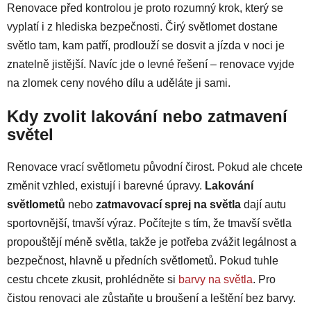
Renovace před kontrolou je proto rozumný krok, který se
vyplatí i z hlediska bezpečnosti. Čirý světlomet dostane
světlo tam, kam patří, prodlouží se dosvit a jízda v noci je
znatelně jistější. Navíc jde o levné řešení – renovace vyjde
na zlomek ceny nového dílu a uděláte ji sami.
Kdy zvolit lakování nebo zatmavení
světel
Renovace vrací světlometu původní čirost. Pokud ale chcete
změnit vzhled, existují i barevné úpravy.
Lakování
světlometů
nebo
zatmavovací sprej na světla
dají autu
sportovnější, tmavší výraz. Počítejte s tím, že tmavší světla
propouštějí méně světla, takže je potřeba zvážit legálnost a
bezpečnost, hlavně u předních světlometů. Pokud tuhle
cestu chcete zkusit, prohlédněte si
barvy na světla
. Pro
čistou renovaci ale zůstaňte u broušení a leštění bez barvy.