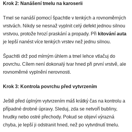
Krok 2: Nanášení tmelu na karoserii
Tmel se nanáší pomocí špachtle v tenkých a rovnoměrných
vrstvách. Nikdy se nesnaž vyplnit celý defekt jednou silnou
vrstvou, protože hrozí praskání a propady. Při
kitování auta
je lepší nanést více tenkých vrstev než jednu silnou.
Špachtli drž pod mírným úhlem a tmel lehce vtlačuj do
povrchu. Cílem není dokonalý tvar hned při první vrstvě, ale
rovnoměrné vyplnění nerovnosti.
Krok 3: Kontrola povrchu před vytvrzením
Ještě před úplným vytvrzením máš krátký čas na kontrolu a
případné drobné úpravy. Sleduj, zda se netvoří bubliny,
hrudky nebo ostré přechody. Pokud se objeví výrazná
chyba, je lepší ji odstranit hned, než po vytvrdnutí tmelu.