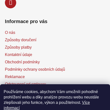
Informace pro vás
O nás
Způsoby doručení
Způsoby platby
Kontaktní údaje
Obchodní podmínky
Podmínky ochrany osobních údajů
Reklamace
Odstoupení od smlouvy
Kontaktní formulář
Používáme cookies, abychom Vám umožnili pohodlné
prohlížení webu a díky analýze provozu webu neustále
zlepšovali jeho funkce, výkon a použitelnost.
Více
Facebook
informací