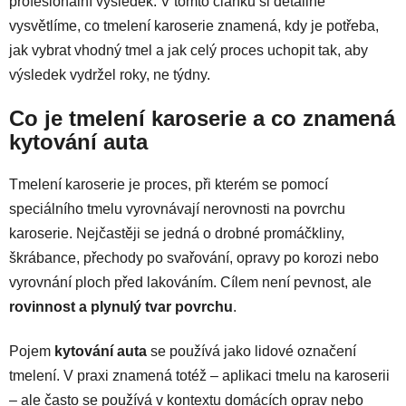
profesionální výsledek. V tomto článku si detailně
vysvětlíme, co tmelení karoserie znamená, kdy je potřeba,
jak vybrat vhodný tmel a jak celý proces uchopit tak, aby
výsledek vydržel roky, ne týdny.
Co je tmelení karoserie a co znamená
kytování auta
Tmelení karoserie je proces, při kterém se pomocí
speciálního tmelu vyrovnávají nerovnosti na povrchu
karoserie. Nejčastěji se jedná o drobné promáčkliny,
škrábance, přechody po svařování, opravy po korozi nebo
vyrovnání ploch před lakováním. Cílem není pevnost, ale
rovinnost a plynulý tvar povrchu
.
Pojem
kytování auta
se používá jako lidové označení
tmelení. V praxi znamená totéž – aplikaci tmelu na karoserii
– ale často se používá v kontextu domácích oprav nebo