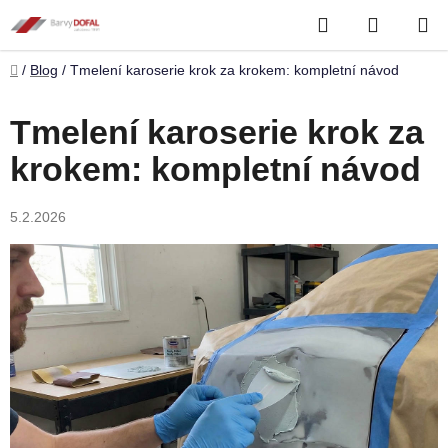
Přejít
Hledat
NÁKUP
na
obsah
KOŠÍK
Domů
/
Blog
/
Tmelení karoserie krok za krokem: kompletní návod
Tmelení karoserie krok za
krokem: kompletní návod
5.2.2026