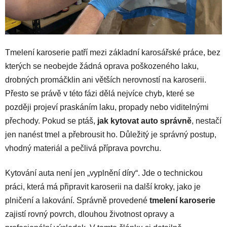
Tmelení karoserie patří mezi základní karosářské práce, bez
kterých se neobejde žádná oprava poškozeného laku,
drobných promáčklin ani větších nerovností na karoserii.
Přesto se právě v této fázi dělá nejvíce chyb, které se
později projeví praskáním laku, propady nebo viditelnými
přechody. Pokud se ptáš,
jak kytovat auto správně
, nestačí
jen nanést tmel a přebrousit ho. Důležitý je správný postup,
vhodný materiál a pečlivá příprava povrchu.
Kytování auta není jen „vyplnění díry“. Jde o technickou
práci, která má připravit karoserii na další kroky, jako je
plničení a lakování. Správně provedené
tmelení karoserie
zajistí rovný povrch, dlouhou životnost opravy a