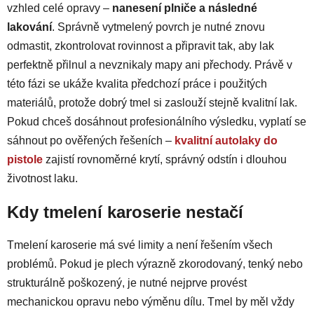
vzhled celé opravy –
nanesení plniče a následné
lakování
. Správně vytmelený povrch je nutné znovu
odmastit, zkontrolovat rovinnost a připravit tak, aby lak
perfektně přilnul a nevznikaly mapy ani přechody. Právě v
této fázi se ukáže kvalita předchozí práce i použitých
materiálů, protože dobrý tmel si zaslouží stejně kvalitní lak.
Pokud chceš dosáhnout profesionálního výsledku, vyplatí se
sáhnout po ověřených řešeních –
kvalitní autolaky do
pistole
zajistí rovnoměrné krytí, správný odstín i dlouhou
životnost laku.
Kdy tmelení karoserie nestačí
Tmelení karoserie má své limity a není řešením všech
problémů. Pokud je plech výrazně zkorodovaný, tenký nebo
strukturálně poškozený, je nutné nejprve provést
mechanickou opravu nebo výměnu dílu. Tmel by měl vždy