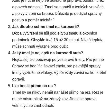
Auto je nutné nejprve důkladně připravit, odstranit rez
a povrch odmastit. Tmel se nanáší v tenkých vrstvách
a po vytvrzení se brousí. Důležité je dodržet správný
postup a poměr míchání.
Jak dlouho schne tmel na karoserii?
Doba vytvrzení se liší podle typu tmelu a okolních
podmínek. Obvykle trvá 15 až 30 minut. Nízká teplota
může schnutí výrazně prodloužit.
Jaký tmel je nejlepší na karoserii auta?
Nejčastěji se používají polyesterové tmely. Pro jemné
úpravy se hodí finišovací tmely, pro pevnější opravy
tmely vyztužené vlákny. Výběr vždy závisí na konkrétní
opravě.
Lze tmelit přímo na rez?
Tmel by se nikdy neměl nanášet přímo na rez. Rez je
nutné odstranit až na zdravý kov. Jinak se oprava
velmi rychle znehodnotí.