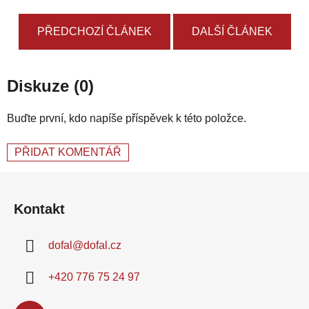
PŘEDCHOZÍ ČLÁNEK
DALŠÍ ČLÁNEK
Diskuze (0)
Buďte první, kdo napíše příspěvek k této položce.
PŘIDAT KOMENTÁŘ
Z
á
Kontakt
p
a
dofal
@
dofal.cz
t
í
+420 776 75 24 97