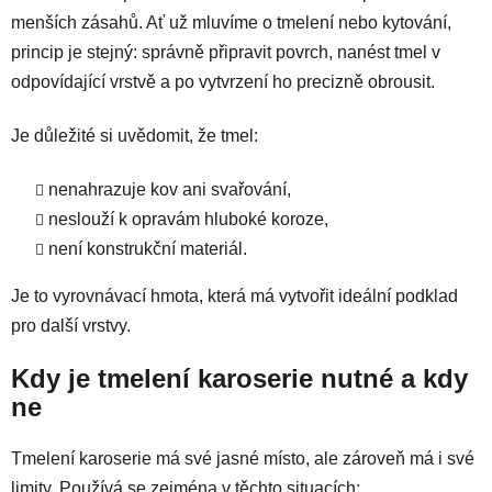
menších zásahů. Ať už mluvíme o tmelení nebo kytování,
princip je stejný: správně připravit povrch, nanést tmel v
odpovídající vrstvě a po vytvrzení ho precizně obrousit.
Je důležité si uvědomit, že tmel:
nenahrazuje kov ani svařování,
neslouží k opravám hluboké koroze,
není konstrukční materiál.
Je to vyrovnávací hmota, která má vytvořit ideální podklad
pro další vrstvy.
Kdy je tmelení karoserie nutné a kdy
ne
Tmelení karoserie má své jasné místo, ale zároveň má i své
limity. Používá se zejména v těchto situacích: