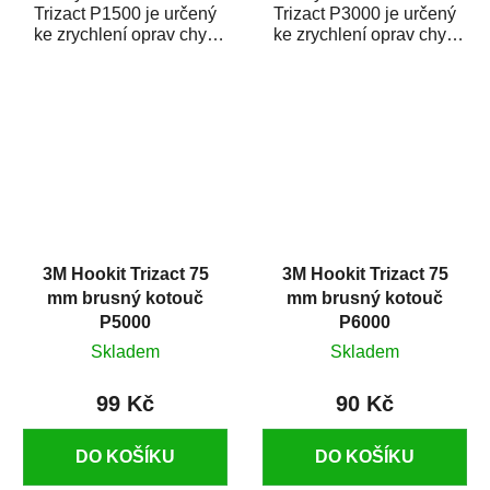
Trizact P1500 je určený
Trizact P3000 je určený
ke zrychlení oprav chyb
ke zrychlení oprav chyb
na autolaku. Brusné
na autolaku. Brusné
kotouče Trizact...
kotouče Trizact...
3M Hookit Trizact 75
3M Hookit Trizact 75
mm brusný kotouč
mm brusný kotouč
P5000
P6000
Skladem
Skladem
99 Kč
90 Kč
DO KOŠÍKU
DO KOŠÍKU