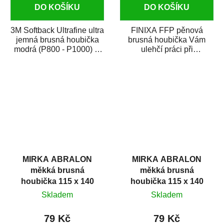
DO KOŠÍKU
DO KOŠÍKU
3M Softback Ultrafine ultra
FINIXA FFP pěnová
jemná brusná houbička
brusná houbička Vám
modrá (P800 - P1000) je
ulehčí práci při
brusný papír na pružné
zmatňování a zdrsňovaní
pěnové...
povrchu při lakování aut
a...
MIRKA ABRALON
MIRKA ABRALON
měkká brusná
měkká brusná
houbička 115 x 140
houbička 115 x 140
mm P1000
mm P2000
Skladem
Skladem
79 Kč
79 Kč