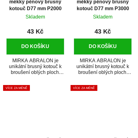
měkký pěnový brusný
měkký pěnový brusný
kotouč D77 mm P2000
kotouč D77 mm P3000
Skladem
Skladem
43 Kč
43 Kč
DO KOŠÍKU
DO KOŠÍKU
MIRKA ABRALON je
MIRKA ABRALON je
unikátní brusný kotouč k
unikátní brusný kotouč k
broušení oblých ploch,
broušení oblých ploch,
rohů a ostrých hran.
rohů a ostrých hran.
ABRALON je...
ABRALON je...
VÍCE ZA MÉNĚ
VÍCE ZA MÉNĚ