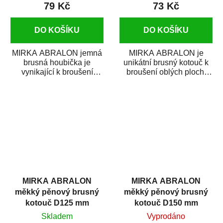
79 Kč
73 Kč
DO KOŠÍKU
DO KOŠÍKU
MIRKA ABRALON jemná
MIRKA ABRALON je
brusná houbička je
unikátní brusný kotouč k
vynikající k broušení
broušení oblých ploch,
oblých ploch, rohů a
rohů a ostrých hran.
ostrých hran. ABRALON
ABRALON je...
je...
MIRKA ABRALON
MIRKA ABRALON
měkký pěnový brusný
měkký pěnový brusný
kotouč D125 mm
kotouč D150 mm
P3000
P1000
Skladem
Vyprodáno