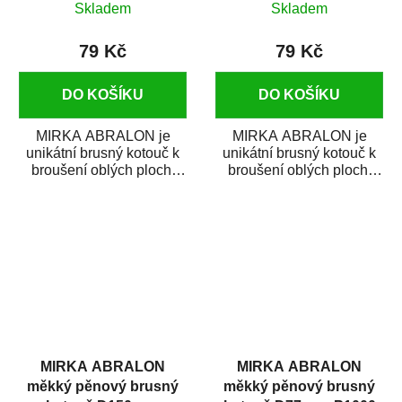
P2000
P3000
Skladem
Skladem
79 Kč
79 Kč
DO KOŠÍKU
DO KOŠÍKU
MIRKA ABRALON je
MIRKA ABRALON je
unikátní brusný kotouč k
unikátní brusný kotouč k
broušení oblých ploch,
broušení oblých ploch,
rohů a ostrých hran.
rohů a ostrých hran.
ABRALON je...
ABRALON je...
MIRKA ABRALON
MIRKA ABRALON
měkký pěnový brusný
měkký pěnový brusný