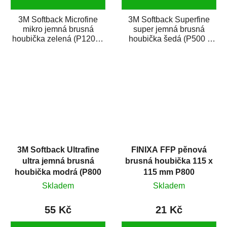
3M Softback Microfine
3M Softback Superfine
mikro jemná brusná
super jemná brusná
houbička zelená (P1200 -
houbička šedá (P500 -
P1500) je brusný papír na
P600) je brusný papír na
pružné pěnové...
pružné pěnové...
3M Softback Ultrafine
FINIXA FFP pěnová
ultra jemná brusná
brusná houbička 115 x
houbička modrá (P800
115 mm P800
- P1000)
Skladem
Skladem
55 Kč
21 Kč