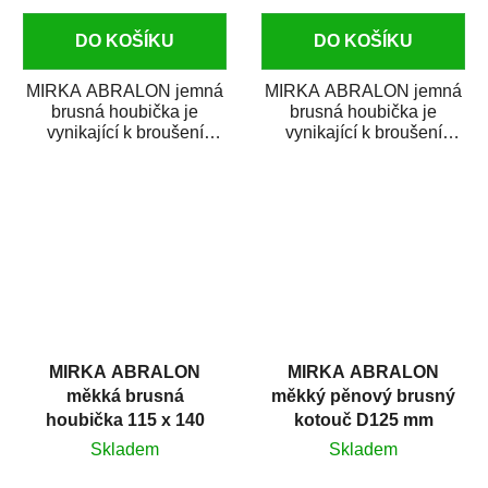
DO KOŠÍKU
DO KOŠÍKU
MIRKA ABRALON jemná
MIRKA ABRALON jemná
brusná houbička je
brusná houbička je
vynikající k broušení
vynikající k broušení
oblých ploch, rohů a
oblých ploch, rohů a
ostrých hran. ABRALON
ostrých hran. ABRALON
je...
je...
MIRKA ABRALON
MIRKA ABRALON
měkká brusná
měkký pěnový brusný
houbička 115 x 140
kotouč D125 mm
mm P4000
P2000
Skladem
Skladem