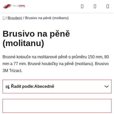
Přejít
Hledat
NÁKUP
na
obsah
KOŠÍK
Domů
/
Broušení
/
Brusivo na pěně (molitanu)
Brusivo na pěně
(molitanu)
Brusné kotouče na molitanové pěně o průměru 150 mm, 80
mm a 77 mm. Brusné houbičky na pěně (molitanu). Brusivo
3M Trizact.
Ř
Řadit podle:
Abecedně
a
z
e
OTEVŘÍT FILTR
n