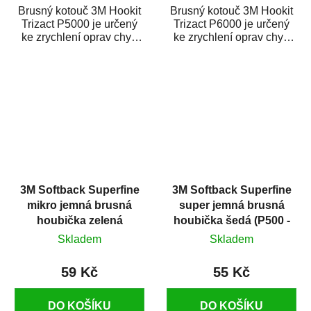
Brusný kotouč 3M Hookit
Brusný kotouč 3M Hookit
Trizact P5000 je určený
Trizact P6000 je určený
ke zrychlení oprav chyb
ke zrychlení oprav chyb
na autolaku. Brusné
na autolaku. Brusné
kotouče Trizact...
kotouče Trizact...
3M Softback Superfine
3M Softback Superfine
mikro jemná brusná
super jemná brusná
houbička zelená
houbička šedá (P500 -
(P1200 - P1500)
P600)
Skladem
Skladem
59 Kč
55 Kč
DO KOŠÍKU
DO KOŠÍKU