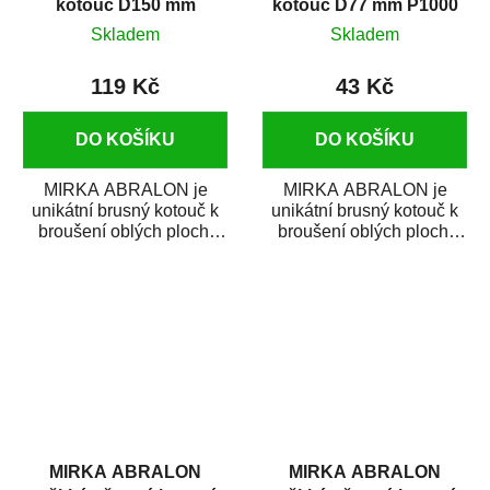
kotouč D150 mm
kotouč D77 mm P1000
P4000
Skladem
Skladem
119 Kč
43 Kč
DO KOŠÍKU
DO KOŠÍKU
MIRKA ABRALON je
MIRKA ABRALON je
unikátní brusný kotouč k
unikátní brusný kotouč k
broušení oblých ploch,
broušení oblých ploch,
rohů a ostrých hran.
rohů a ostrých hran.
ABRALON je...
ABRALON je...
MIRKA ABRALON
MIRKA ABRALON