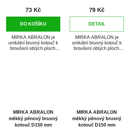
73 Kč
79 Kč
DO KOŠÍKU
DETAIL
MIRKA ABRALON je
MIRKA ABRALON je
unikátní brusný kotouč k
unikátní brusný kotouč k
broušení oblých ploch,
broušení oblých ploch,
rohů a ostrých hran.
rohů a ostrých hran.
ABRALON je...
ABRALON je...
MIRKA ABRALON
MIRKA ABRALON
měkký pěnový brusný
měkký pěnový brusný
kotouč D150 mm
kotouč D150 mm