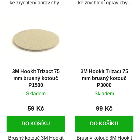
ke zrychlení oprav chyb
ke zrychlení oprav chyb
na autolaku. Brusné
na autolaku. Brusné
kotouče Trizact...
kotouče Trizact...
3M Hookit Trizact 75
3M Hookit Trizact 75
mm brusný kotouč
mm brusný kotouč
P1500
P3000
Skladem
Skladem
59 Kč
99 Kč
DO KOŠÍKU
DO KOŠÍKU
Brusný kotouč 3M Hookit
Brusný kotouč 3M Hookit