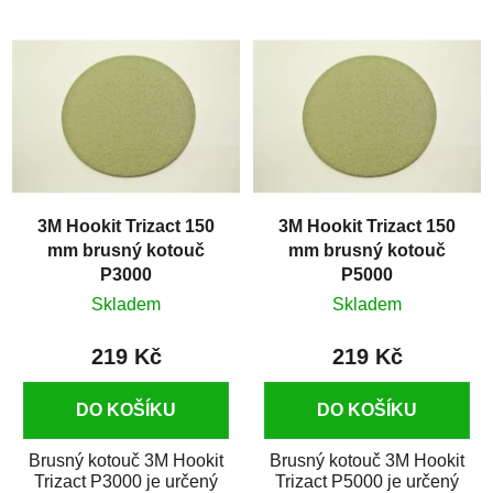
í
V
p
ý
r
p
o
i
d
s
u
p
k
r
t
3M Hookit Trizact 150
3M Hookit Trizact 150
o
ů
mm brusný kotouč
mm brusný kotouč
d
P3000
P5000
u
Skladem
Skladem
k
t
219 Kč
219 Kč
ů
DO KOŠÍKU
DO KOŠÍKU
Brusný kotouč 3M Hookit
Brusný kotouč 3M Hookit
Trizact P3000 je určený
Trizact P5000 je určený