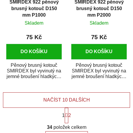
SMIRDEX 922 pěnový
SMIRDEX 922 pěnový
brusný kotouč D150
brusný kotouč D150
mm P1000
mm P2000
Skladem
Skladem
75 Kč
75 Kč
DO KOŠÍKU
DO KOŠÍKU
Pěnový brusný kotouč
Pěnový brusný kotouč
SMIRDEX byl vyvinutý na
SMIRDEX byl vyvinutý na
jemné broušení hladkých i
jemné broušení hladkých i
profilovaných povrchů.
profilovaných povrchů.
Díky použité...
Díky použité...
NAČÍST 10 DALŠÍCH
S
1
t
2
r
O
á
34
položek celkem
v
n