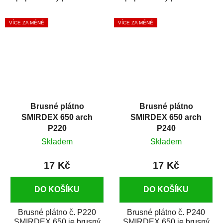
pro náročné broušení
pro náročné broušení
dřeva a kovu. Je...
dřeva a kovu. Je...
VÍCE ZA MÉNĚ
VÍCE ZA MÉNĚ
Brusné plátno
Brusné plátno
SMIRDEX 650 arch
SMIRDEX 650 arch
P220
P240
Skladem
Skladem
17 Kč
17 Kč
DO KOŠÍKU
DO KOŠÍKU
Brusné plátno č. P220
Brusné plátno č. P240
SMIRDEX 650 je brusný
SMIRDEX 650 je brusný