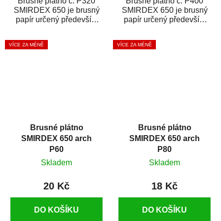
Brusné plátno č. P320
Brusné plátno č. P400
SMIRDEX 650 je brusný
SMIRDEX 650 je brusný
papír určený především
papír určený především
pro náročné broušení
pro náročné broušení
dřeva a kovu. Je...
dřeva a kovu. Je...
VÍCE ZA MÉNĚ
VÍCE ZA MÉNĚ
Brusné plátno
Brusné plátno
SMIRDEX 650 arch
SMIRDEX 650 arch
P60
P80
Skladem
Skladem
20 Kč
18 Kč
DO KOŠÍKU
DO KOŠÍKU