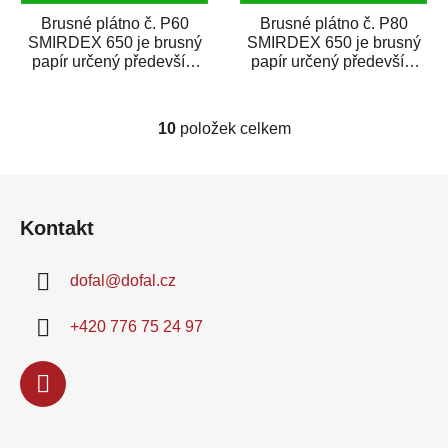
Brusné plátno č. P60
Brusné plátno č. P80
SMIRDEX 650 je brusný
SMIRDEX 650 je brusný
papír určený především
papír určený především
pro náročné broušení
pro náročné broušení
dřeva a kovu. Je...
dřeva a kovu. Je...
10
položek celkem
O
v
l
Z
á
á
d
Kontakt
p
a
a
c
dofal
@
dofal.cz
t
í
í
p
+420 776 75 24 97
r
v
k
y
v
ý