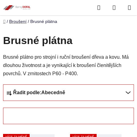
Přejít
Hledat
NÁKUP
na
obsah
KOŠÍK
Domů
/
Broušení
/
Brusné plátna
Brusné plátna
Brusné plátno pro strojní i ruční broušení dřeva a kovu. Má
dlouhou životnost a je vynikající k broušení členitějších
povrchů. V zrnitostech P60 - P400.
Ř
Řadit podle:
Abecedně
a
z
e
OTEVŘÍT FILTR
n
í
V
p
VÍCE ZA MÉNĚ
VÍCE ZA MÉNĚ