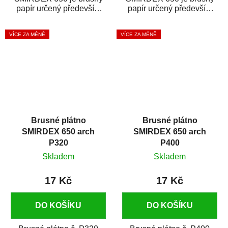
papír určený především
papír určený především
pro náročné broušení
pro náročné broušení
dřeva a kovu. Je...
dřeva a kovu. Je...
VÍCE ZA MÉNĚ
VÍCE ZA MÉNĚ
Brusné plátno
Brusné plátno
SMIRDEX 650 arch
SMIRDEX 650 arch
P320
P400
Skladem
Skladem
17 Kč
17 Kč
DO KOŠÍKU
DO KOŠÍKU