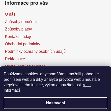
Informace pro vás
p
i
O nás
s
u
Způsoby doručení
Způsoby platby
Kontaktní údaje
Obchodní podmínky
Podmínky ochrany osobních údajů
Reklamace
Odstoupení od smlouvy
Kontaktní formulář
Používáme cookies, abychom Vám umožnili pohodlné
prohlížení webu a díky analýze provozu webu neustále
zlepšovali jeho funkce, výkon a použitelnost.
Více
Facebook
informací
Nastavení