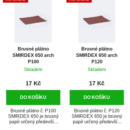
ý
r
p
o
i
d
s
u
p
k
r
t
Brusné plátno
Brusné plátno
o
ů
SMIRDEX 650 arch
SMIRDEX 650 arch
d
P100
P120
u
Skladem
Skladem
k
t
17 Kč
17 Kč
ů
DO KOŠÍKU
DO KOŠÍKU
Brusné plátno č. P100
Brusné plátno č. P120
SMIRDEX 650 je brusný
SMIRDEX 650 je brusný
papír určený především
papír určený především
pro náročné broušení
pro náročné broušení