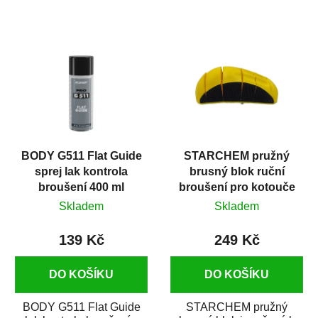
BODY G511 Flat Guide
STARCHEM pružný
sprej lak kontrola
brusný blok ruční
broušení 400 ml
broušení pro kotouče
D150 mm
Skladem
Skladem
139 Kč
249 Kč
DO KOŠÍKU
DO KOŠÍKU
BODY G511 Flat Guide
STARCHEM pružný