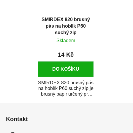
SMIRDEX 820 brusný
pás na hoblík P60
suchý zip
Skladem
14 Kč
DO KOŠÍKU
SMIRDEX 820 brusný pás
na hoblík P60 suchý zip je
brusný papír určený pro
náročné broušení v...
Z
á
Kontakt
p
a