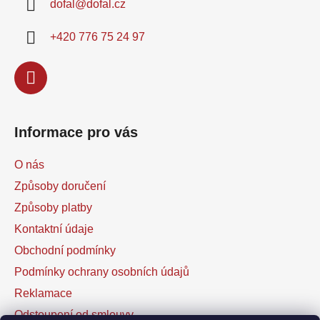
dofal
@
dofal.cz
t
í
+420 776 75 24 97
Informace pro vás
O nás
Způsoby doručení
Způsoby platby
Kontaktní údaje
Obchodní podmínky
Podmínky ochrany osobních údajů
Reklamace
Odstoupení od smlouvy