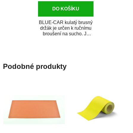
DO KOŠÍKU
BLUE-CAR kulatý brusný
držák je určen k ručnímu
broušení na sucho. Je
vyroben z lehkého plastu,
je vybaven...
Podobné produkty