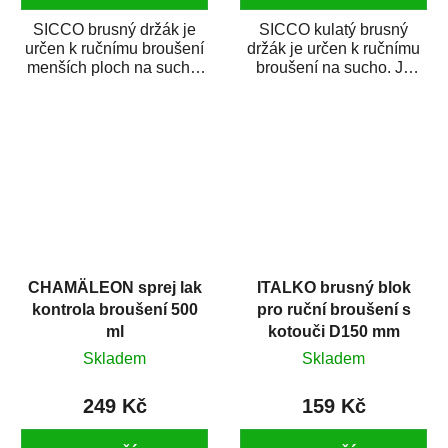
SICCO brusný držák je
SICCO kulatý brusný
určen k ručnímu broušení
držák je určen k ručnímu
menších ploch na sucho.
broušení na sucho. Je
Je vyroben z lehkého
vyroben z lehkého plastu,
plastu, a je...
je vybaven...
CHAMÄLEON sprej lak
ITALKO brusný blok
kontrola broušení 500
pro ruční broušení s
ml
kotouči D150 mm
suchý zip
Skladem
Skladem
249 Kč
159 Kč