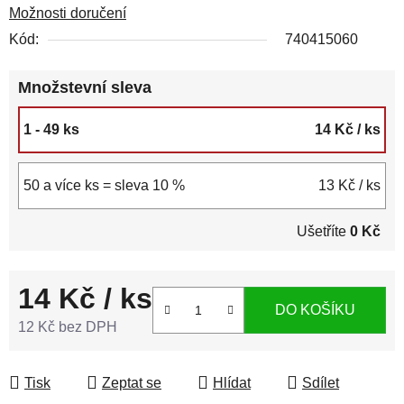
Možnosti doručení
Kód:
740415060
Množstevní sleva
1 - 49 ks
14 Kč
/ ks
50 a více ks = sleva 10 %
13 Kč
/ ks
Ušetříte
0 Kč
14 Kč
/ ks
DO KOŠÍKU
12 Kč bez DPH
Měrná cena:
Tisk
Zeptat se
Hlídat
Sdílet