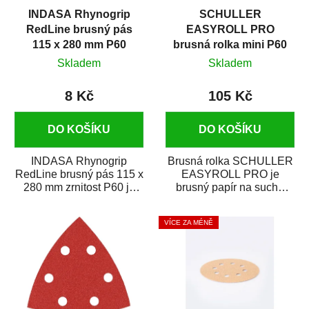
INDASA Rhynogrip
SCHULLER
RedLine brusný pás
EASYROLL PRO
115 x 280 mm P60
brusná rolka mini P60
Skladem
Skladem
8 Kč
105 Kč
DO KOŠÍKU
DO KOŠÍKU
INDASA Rhynogrip
Brusná rolka SCHULLER
RedLine brusný pás 115 x
EASYROLL PRO je
280 mm zrnitost P60 je
brusný papír na suché
profesionální brusný papír
broušení dodávaný ve
vhodný pro...
formě praktické rolky. Je...
VÍCE ZA MÉNĚ