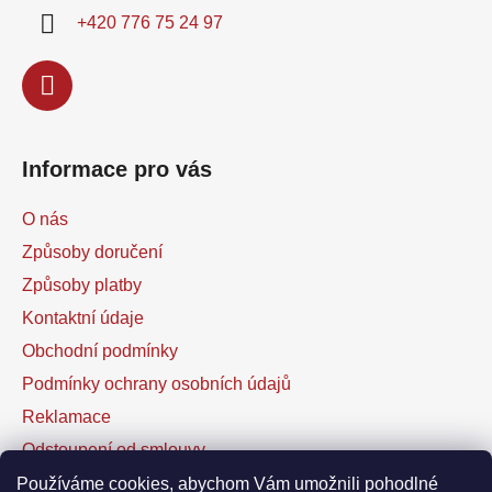
í
+420 776 75 24 97
Informace pro vás
O nás
Způsoby doručení
Způsoby platby
Kontaktní údaje
Obchodní podmínky
Podmínky ochrany osobních údajů
Reklamace
Odstoupení od smlouvy
Kontaktní formulář
Používáme cookies, abychom Vám umožnili pohodlné