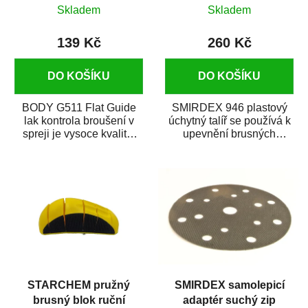
Skladem
Skladem
139 Kč
260 Kč
DO KOŠÍKU
DO KOŠÍKU
BODY G511 Flat Guide
SMIRDEX 946 plastový
lak kontrola broušení v
úchytný talíř se používá k
spreji je vysoce kvalitní
upevnění brusných
černý sprej, který slouží
kotoučů o průměru 150
ke...
mm. K brusce se...
STARCHEM pružný
SMIRDEX samolepicí
brusný blok ruční
adaptér suchý zip