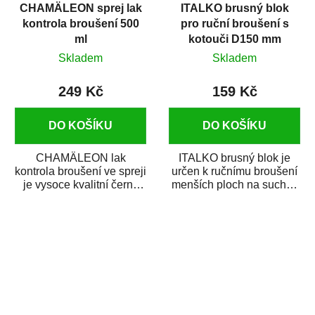
CHAMÄLEON sprej lak
ITALKO brusný blok
kontrola broušení 500
pro ruční broušení s
ml
kotouči D150 mm
suchý zip
Skladem
Skladem
249 Kč
159 Kč
DO KOŠÍKU
DO KOŠÍKU
CHAMÄLEON lak
ITALKO brusný blok je
kontrola broušení ve spreji
určen k ručnímu broušení
je vysoce kvalitní černý
menších ploch na sucho i
sprej, který slouží pro
na mokro. Je vyroben z
kontrolu kvality...
lehkého...