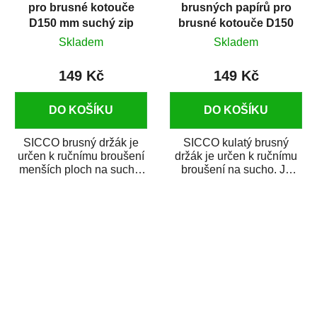
pro brusné kotouče
brusných papírů pro
D150 mm suchý zip
brusné kotouče D150
mm suchý zip
Skladem
Skladem
149 Kč
149 Kč
DO KOŠÍKU
DO KOŠÍKU
SICCO brusný držák je
SICCO kulatý brusný
určen k ručnímu broušení
držák je určen k ručnímu
menších ploch na sucho.
broušení na sucho. Je
Je vyroben z lehkého
vyroben z lehkého plastu,
plastu, a je...
je vybaven...