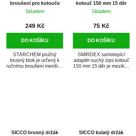
broušení pro kotouče
kotouč 150 mm 15 děr
D150 mm
Skladem
Skladem
249 Kč
75 Kč
DO KOŠÍKU
DO KOŠÍKU
STARCHEM pružný
SMIRDEX samolepící
brusný blok je určený k
adaptér suchý zips kotouč
ručnímu broušení menších
150 mm 15 děr je mezikus
ploch na sucho. Strana
na upevnění brusných
úchytu je rozdělena...
papírů na suchý...
SICCO brusný držák
SICCO kulatý držák