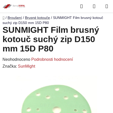
Přejít
Hledat
NÁKUP
na
obsah
KOŠÍK
Domů
/
Broušení
/
Brusné kotouče
/
SUNMIGHT Film brusný kotouč
suchý zip D150 mm 15D P80
SUNMIGHT Film brusný
kotouč suchý zip D150
mm 15D P80
Průměrné
Neohodnoceno
Podrobnosti hodnocení
hodnocení
Značka:
SunMight
produktu
je
0,0
z
5
hvězdiček.