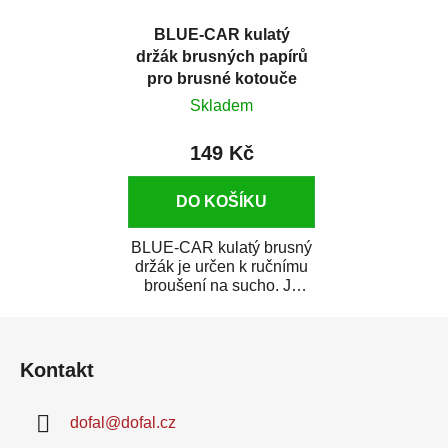
BLUE-CAR kulatý
držák brusných papírů
pro brusné kotouče
D150 mm suchý zip
Skladem
149 Kč
DO KOŠÍKU
BLUE-CAR kulatý brusný
držák je určen k ručnímu
broušení na sucho. Je
vyroben z lehkého plastu,
Z
je vybaven...
á
Kontakt
p
a
dofal
@
dofal.cz
t