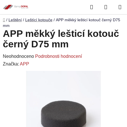
Přejít
Hledat
NÁKUP
na
obsah
KOŠÍK
Domů
/
Leštění
/
Leštící kotouče
/
APP měkký lešticí kotouč černý D75
mm
APP měkký lešticí kotouč
černý D75 mm
Průměrné
Neohodnoceno
Podrobnosti hodnocení
hodnocení
Značka:
APP
produktu
je
0,0
z
5
hvězdiček.