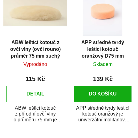
ABW leštící kotouč z
APP středně tvrdý
ovčí vlny (ovčí rouno)
lešticí kotouč
průměr 75 mm suchý
oranžový D75 mm
zip
Vyprodáno
Skladem
115 Kč
139 Kč
DETAIL
DO KOŠÍKU
ABW leštící kotouč
APP středně tvrdý lešticí
z přírodní ovčí vlny
kotouč oranžový je
o průměru 75 mm je
univerzální molitanový
vyrobený z nejkvalitnější
lešticí kotouč určený k
jemně česané ovčí vlny...
leštění...