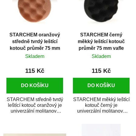
STARCHEM oranžový
STARCHEM černý
středně tvrdý leštící
měkký leštící kotouč
kotouč průměr 75 mm
průměr 75 mm vafle
vafle
Skladem
Skladem
115 Kč
115 Kč
DO KOŠÍKU
DO KOŠÍKU
STARCHEM středně tvrdý
STARCHEM měkký leštící
leštící kotouč oranžový je
kotouč černý je
univerzální molitanový
univerzální molitanový
leštící kotouč určený k
leštící kotouč určený k
leštění...
leštění světlometů,...