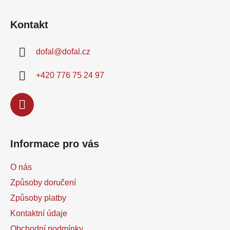
Z
leštění...
leštění autolaků i...
á
Kontakt
p
a
dofal
@
dofal.cz
t
í
+420 776 75 24 97
Informace pro vás
O nás
Způsoby doručení
Způsoby platby
Kontaktní údaje
Obchodní podmínky