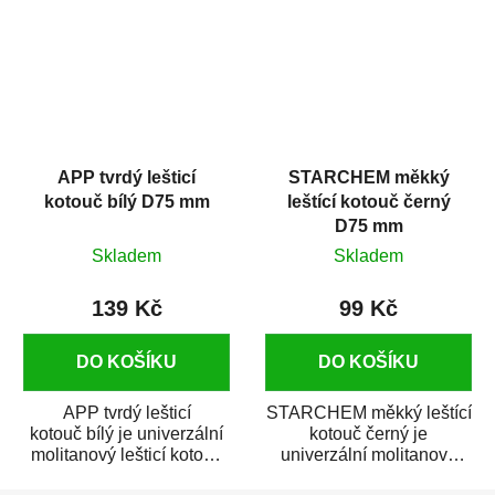
APP tvrdý lešticí
STARCHEM měkký
kotouč bílý D75 mm
leštící kotouč černý
D75 mm
Skladem
Skladem
139 Kč
99 Kč
DO KOŠÍKU
DO KOŠÍKU
APP tvrdý lešticí
STARCHEM měkký leštící
kotouč bílý je univerzální
kotouč černý je
molitanový lešticí kotouč
univerzální molitanový
určený k leštění autolaků i
leštící kotouč určený k