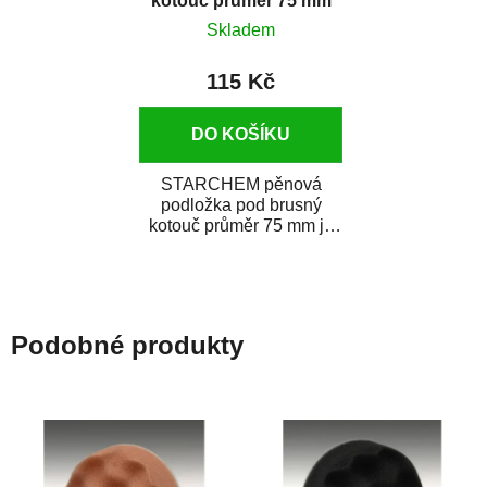
kotouč průměr 75 mm
Skladem
115 Kč
DO KOŠÍKU
STARCHEM pěnová
podložka pod brusný
kotouč průměr 75 mm je
nenahraditelná při práci s
jemnými brusnými...
Podobné produkty