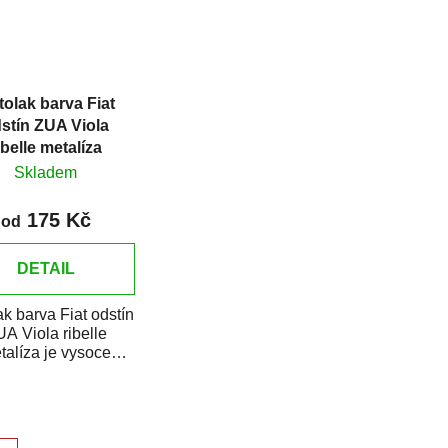
olak barva Fiat
stín ZUA Viola
ibelle metalíza
Skladem
175 Kč
od
DETAIL
k barva Fiat odstín
A Viola ribelle
talíza je vysoce
tní barva na auto na
dové opravy,...