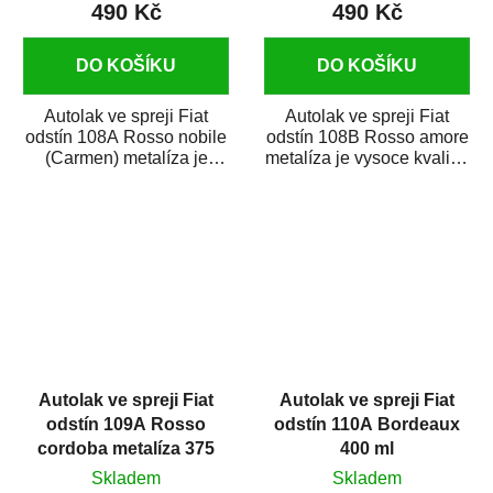
490 Kč
490 Kč
DO KOŠÍKU
DO KOŠÍKU
Autolak ve spreji Fiat
Autolak ve spreji Fiat
odstín 108A Rosso nobile
odstín 108B Rosso amore
(Carmen) metalíza je
metalíza je vysoce kvalitní
vysoce kvalitní barva na
barva na auto ve spreji
auto ve...
na...
Autolak ve spreji Fiat
Autolak ve spreji Fiat
odstín 109A Rosso
odstín 110A Bordeaux
cordoba metalíza 375
400 ml
ml
Skladem
Skladem