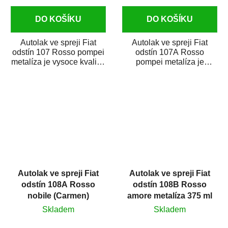
DO KOŠÍKU
DO KOŠÍKU
Autolak ve spreji Fiat
Autolak ve spreji Fiat
odstín 107 Rosso pompei
odstín 107A Rosso
metalíza je vysoce kvalitní
pompei metalíza je
barva na auto ve spreji
vysoce kvalitní barva na
na...
auto ve spreji na...
Autolak ve spreji Fiat
Autolak ve spreji Fiat
odstín 108A Rosso
odstín 108B Rosso
nobile (Carmen)
amore metalíza 375 ml
metalíza 375 ml
Skladem
Skladem