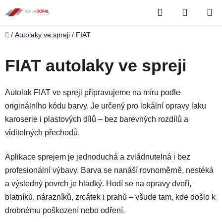
Přejít
Hledat
NÁKUP
na
obsah
KOŠÍK
Domů
/
Autolaky ve spreji
/
FIAT
FIAT autolaky ve spreji
Autolak FIAT ve spreji připravujeme na míru podle
originálního kódu barvy. Je určený pro lokální opravy laku
karoserie i plastových dílů – bez barevných rozdílů a
viditelných přechodů.
Aplikace sprejem je jednoduchá a zvládnutelná i bez
profesionální výbavy. Barva se nanáší rovnoměrně, nestéká
a výsledný povrch je hladký. Hodí se na opravy dveří,
blatníků, nárazníků, zrcátek i prahů – všude tam, kde došlo k
drobnému poškození nebo odření.