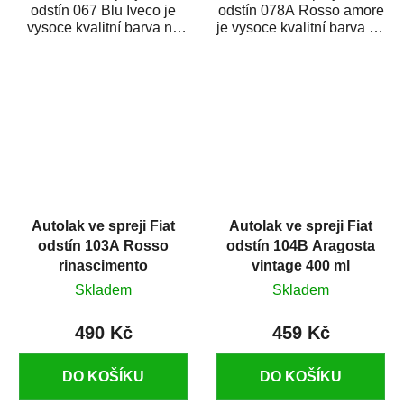
odstín 067 Blu Iveco je
odstín 078A Rosso amore
vysoce kvalitní barva na
je vysoce kvalitní barva na
auto ve spreji na opravu
auto ve spreji na opravu
dílů...
dílů...
Autolak ve spreji Fiat
Autolak ve spreji Fiat
odstín 103A Rosso
odstín 104B Aragosta
rinascimento
vintage 400 ml
(bramante) metalíza
Skladem
Skladem
375 ml
490 Kč
459 Kč
DO KOŠÍKU
DO KOŠÍKU