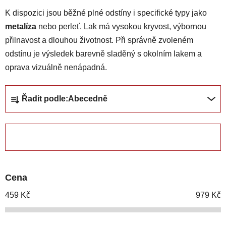
K dispozici jsou běžné plné odstíny i specifické typy jako
metalíza
nebo perleť. Lak má vysokou kryvost, výbornou
přilnavost a dlouhou životnost. Při správně zvoleném
odstínu je výsledek barevně sladěný s okolním lakem a
oprava vizuálně nenápadná.
Ř
Řadit podle:
Abecedně
a
z
e
ZAVŘÍT FILTR
n
í
p
Cena
r
o
459
Kč
979
Kč
d
u