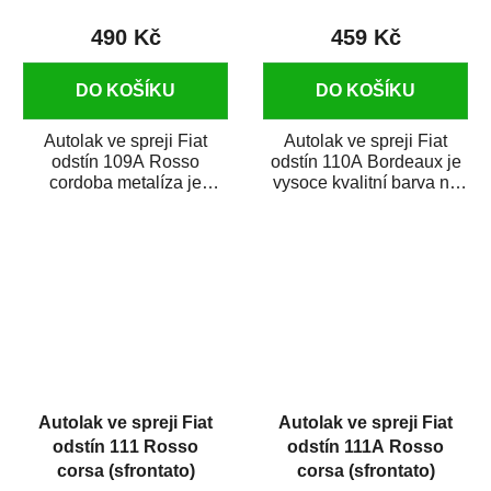
490 Kč
459 Kč
DO KOŠÍKU
DO KOŠÍKU
Autolak ve spreji Fiat
Autolak ve spreji Fiat
odstín 109A Rosso
odstín 110A Bordeaux je
cordoba metalíza je
vysoce kvalitní barva na
vysoce kvalitní barva na
auto ve spreji na opravu
auto ve spreji na...
dílů...
Autolak ve spreji Fiat
Autolak ve spreji Fiat
odstín 111 Rosso
odstín 111A Rosso
corsa (sfrontato)
corsa (sfrontato)