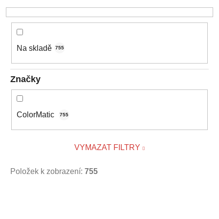
k
t
ů
Na skladě
755
Značky
ColorMatic
755
VYMAZAT FILTRY
Položek k zobrazení:
755
V
ý