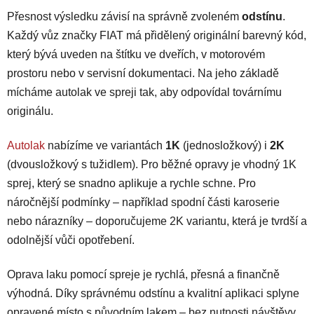
a
á
Přesnost výsledku závisí na správně zvoleném
n
odstínu
.
c
í
í
Každý vůz značky FIAT má přidělený originální barevný kód,
p
který bývá uveden na štítku ve dveřích, v motorovém
r
prostoru nebo v servisní dokumentaci. Na jeho základě
v
mícháme autolak ve spreji tak, aby odpovídal továrnímu
k
y
originálu.
v
ý
Autolak
nabízíme ve variantách
1K
(jednosložkový) i
2K
p
(dvousložkový s tužidlem). Pro běžné opravy je vhodný 1K
i
sprej, který se snadno aplikuje a rychle schne. Pro
s
náročnější podmínky – například spodní části karoserie
u
nebo nárazníky – doporučujeme 2K variantu, která je tvrdší a
odolnější vůči opotřebení.
Oprava laku pomocí spreje je rychlá, přesná a finančně
výhodná. Díky správnému odstínu a kvalitní aplikaci splyne
opravené místo s původním lakem – bez nutnosti návštěvy