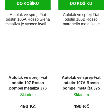
DO KOŠÍKU
DO KOŠÍKU
Autolak ve spreji Fiat
Autolak ve spreji Fiat
odstín 106A Rosso Siena
odstín 106B Rosso
metalíza je vysoce kvalitní
maranello metalíza je
barva na auto ve spreji
vysoce kvalitní barva na
na...
auto ve spreji na...
Autolak ve spreji Fiat
Autolak ve spreji Fiat
odstín 107 Rosso
odstín 107A Rosso
pompei metalíza 375
pompei metalíza 375
ml
ml
Skladem
Skladem
490 Kč
490 Kč