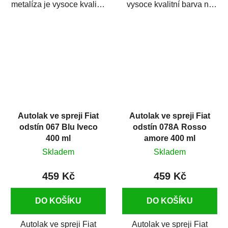
metalíza je vysoce kvalitní
vysoce kvalitní barva na
barva na auto ve spreji
auto ve spreji na opravu
na...
dílů...
Autolak ve spreji Fiat
Autolak ve spreji Fiat
odstín 067 Blu Iveco
odstín 078A Rosso
400 ml
amore 400 ml
Skladem
Skladem
459 Kč
459 Kč
DO KOŠÍKU
DO KOŠÍKU
Autolak ve spreji Fiat
Autolak ve spreji Fiat