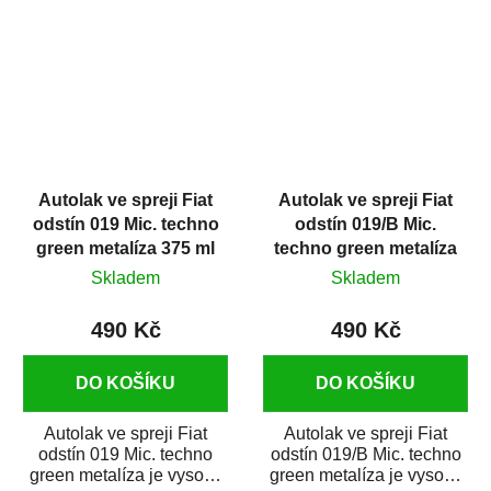
dílů...
opravu...
Autolak ve spreji Fiat
Autolak ve spreji Fiat
odstín 019 Mic. techno
odstín 019/B Mic.
green metalíza 375 ml
techno green metalíza
375 ml
Skladem
Skladem
490 Kč
490 Kč
DO KOŠÍKU
DO KOŠÍKU
Autolak ve spreji Fiat
Autolak ve spreji Fiat
odstín 019 Mic. techno
odstín 019/B Mic. techno
green metalíza je vysoce
green metalíza je vysoce