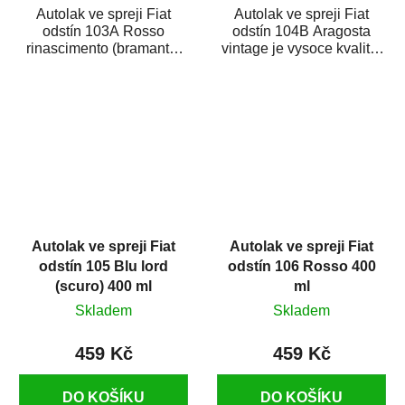
Autolak ve spreji Fiat
Autolak ve spreji Fiat
odstín 103A Rosso
odstín 104B Aragosta
rinascimento (bramante)
vintage je vysoce kvalitní
metalíza je vysoce kvalitní
barva na auto ve spreji na
barva na auto...
opravu...
Autolak ve spreji Fiat
Autolak ve spreji Fiat
odstín 105 Blu lord
odstín 106 Rosso 400
(scuro) 400 ml
ml
Skladem
Skladem
459 Kč
459 Kč
DO KOŠÍKU
DO KOŠÍKU