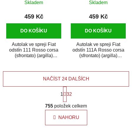
(argilla) (passione) 400
(argilla) (passione) 400
Skladem
Skladem
ml
ml
459 Kč
459 Kč
DO KOŠÍKU
DO KOŠÍKU
Autolak ve spreji Fiat
Autolak ve spreji Fiat
odstín 111 Rosso corsa
odstín 111A Rosso corsa
(sfrontato) (argilla)
(sfrontato) (argilla)
(passione) je vysoce
(passione) je vysoce
kvalitní barva na...
kvalitní barva na...
NAČÍST 24 DALŠÍCH
S
1
t
32
r
O
á
755
položek celkem
v
n
l
k
NAHORU
á
o
d
v