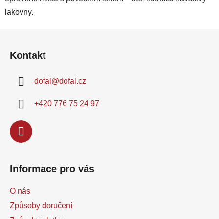
lakovny.
Z
á
Kontakt
p
a
dofal
@
dofal.cz
t
í
+420 776 75 24 97
Informace pro vás
O nás
Způsoby doručení