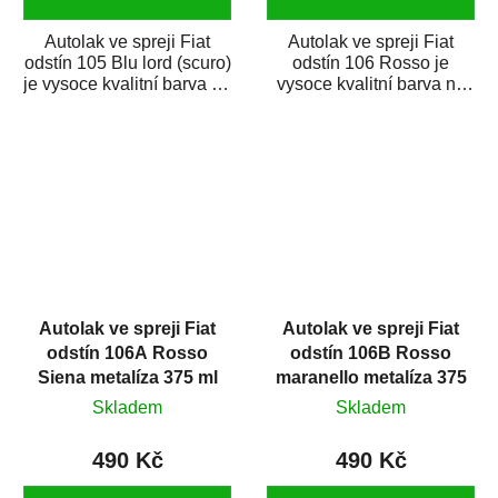
Autolak ve spreji Fiat
Autolak ve spreji Fiat
odstín 105 Blu lord (scuro)
odstín 106 Rosso je
je vysoce kvalitní barva na
vysoce kvalitní barva na
auto ve spreji na opravu...
auto ve spreji na opravu
dílů karosérie...
Autolak ve spreji Fiat
Autolak ve spreji Fiat
odstín 106A Rosso
odstín 106B Rosso
Siena metalíza 375 ml
maranello metalíza 375
ml
Skladem
Skladem
490 Kč
490 Kč