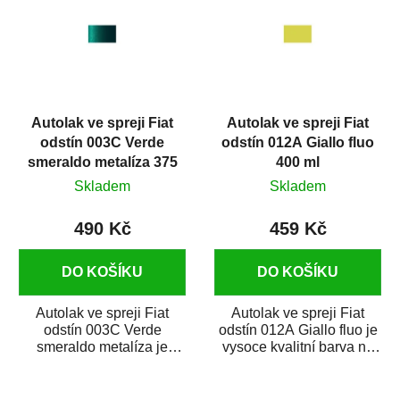
p
i
s
p
r
Autolak ve spreji Fiat
Autolak ve spreji Fiat
o
odstín 003C Verde
odstín 012A Giallo fluo
d
smeraldo metalíza 375
400 ml
u
ml
Skladem
Skladem
k
t
490 Kč
459 Kč
ů
DO KOŠÍKU
DO KOŠÍKU
Autolak ve spreji Fiat
Autolak ve spreji Fiat
odstín 003C Verde
odstín 012A Giallo fluo je
smeraldo metalíza je
vysoce kvalitní barva na
vysoce kvalitní barva na
auto ve spreji na opravu
auto ve spreji na...
dílů...